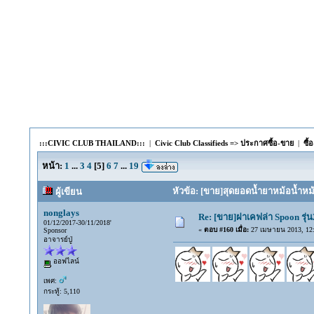
:::CIVIC CLUB THAILAND:::
|
Civic Club Classifieds => ประกาศซื้อ-ขาย
|
ซื้
หน้า:
1
...
3
4
[
5
]
6
7
...
19
หัวข้อ: [ขาย]สุดยอดน้ำยาหม้อน้ำหม
ผู้เขียน
nonglays
Re: [ขาย]ฝาเคฟล่า Spoon รุ่น
01/12/2017-30/11/2018'
«
ตอบ #160 เมื่อ:
27 เมษายน 2013, 12:
Sponsor
อาจารย์ปู่
ออฟไลน์
เพศ:
กระทู้: 5,110