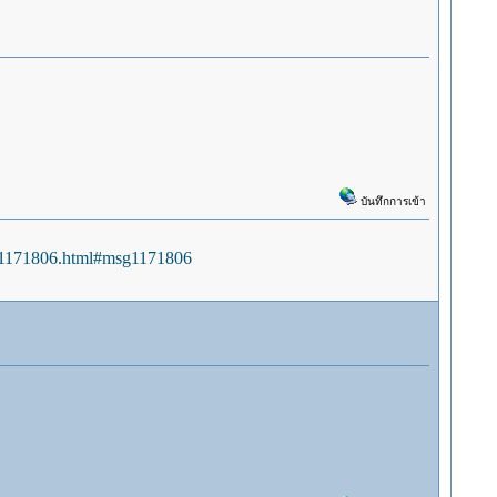
บันทึกการเข้า
sg1171806.html#msg1171806