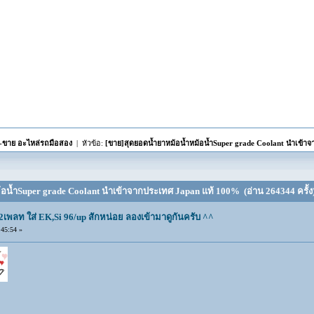
อ-ขาย อะไหล่รถมือสอง
| หัวข้อ:
[ขาย]สุดยอดน้ำยาหม้อน้ำหม้อน้ำSuper grade Coolant นำเข้า
้อน้ำSuper grade Coolant นำเข้าจากประเทศ Japan แท้ 100% (อ่าน 264344 ครั้ง
2เพลท ใส่ EK,Si 96/up สักหน่อย ลองเข้ามาดูกันครับ ^^
45:54 »