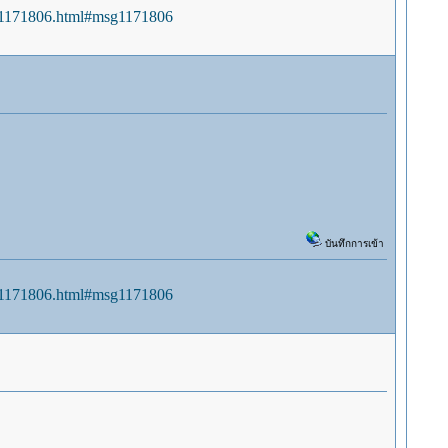
sg1171806.html#msg1171806
บันทึกการเข้า
sg1171806.html#msg1171806