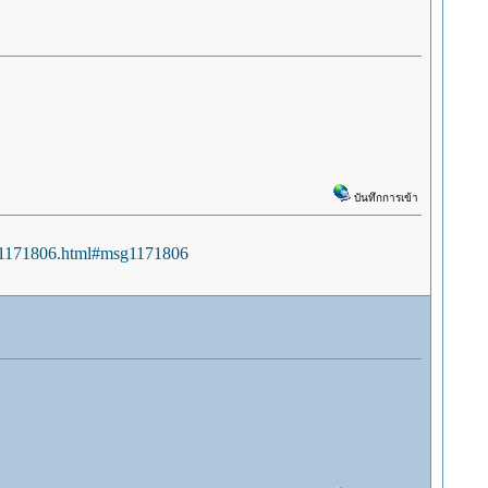
บันทึกการเข้า
sg1171806.html#msg1171806