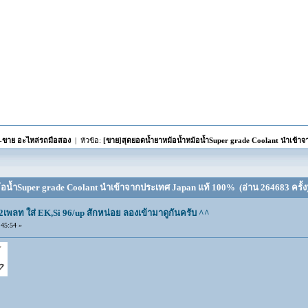
อ-ขาย อะไหล่รถมือสอง
| หัวข้อ:
[ขาย]สุดยอดน้ำยาหม้อน้ำหม้อน้ำSuper grade Coolant นำเข้า
้อน้ำSuper grade Coolant นำเข้าจากประเทศ Japan แท้ 100% (อ่าน 264683 ครั้ง
2เพลท ใส่ EK,Si 96/up สักหน่อย ลองเข้ามาดูกันครับ ^^
45:54 »