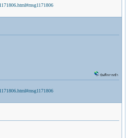
sg1171806.html#msg1171806
บันทึกการเข้า
sg1171806.html#msg1171806