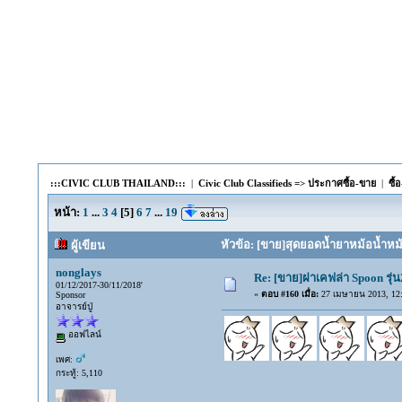
:::CIVIC CLUB THAILAND:::
|
Civic Club Classifieds => ประกาศซื้อ-ขาย
|
ซื้
หน้า:
1
...
3
4
[
5
]
6
7
...
19
หัวข้อ: [ขาย]สุดยอดน้ำยาหม้อน้ำหม
ผู้เขียน
nonglays
Re: [ขาย]ฝาเคฟล่า Spoon รุ่น
01/12/2017-30/11/2018'
«
ตอบ #160 เมื่อ:
27 เมษายน 2013, 12:
Sponsor
อาจารย์ปู่
ออฟไลน์
เพศ:
กระทู้: 5,110