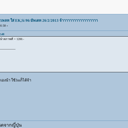
น2เพลท ใส่ EK,Si 96/อัพเดท 26/2/2013 จ้าาาาาาาาาาาาาาาาาา
1:58 »
2:48
น้าสภาพดี = 1200.-
------------------
เองน้า ใช้3mก็ได้จ้า
ดจากญี่ปุ่น