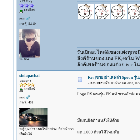
อาจารย์ปู่
ออฟไลน์
เพศ:
กระทู้: 5,110
รับเบิกอะไหล่&ของแต่งทุกชนิ
ลิงค์ร้านของแต่ง EK,etcใน 
No.694
ลิงค์เพจร้านของแต่ง Civic ใน
sinlapachai
Re: [ขาย]ฝาเคฟล่า Spoon รุ่
จอมยุทธ
«
ตอบ #123 เมื่อ:
03 มีนาคม 2013, 06:2
ออฟไลน์
Logo RS ตรงรุ่น EK แท้ ขาหลังซ่อม
เพศ:
กระทู้: 431
--------------------------------------------------
มีแผ่นยึดด้านหลังให้ด้วย
จะรู้คุณค่าของอะไรสักอย่าง..ก็ต่อเมื่อเรา
ลด 1,000 ถ้วนได้ไหมคับ
เสียมันไป