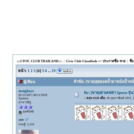
:::CIVIC CLUB THAILAND:::
|
Civic Club Classifieds => ประกาศซื้อ-ขาย
|
ซื้
หน้า:
1
2
3
[
4
]
5
6
...
19
หัวข้อ: [ขาย]สุดยอดน้ำยาหม้อน้ำหม
ผู้เขียน
nonglays
Re: [ขาย]ฝาเคฟล่า Spoon รุ่
01/12/2017-30/11/2018'
«
ตอบ #120 เมื่อ:
28 กุมภาพันธ์ 2013, 1
Sponsor
อาจารย์ปู่
ออฟไลน์
เพศ:
กระทู้: 5,110