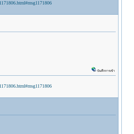
sg1171806.html#msg1171806
บันทึกการเข้า
sg1171806.html#msg1171806