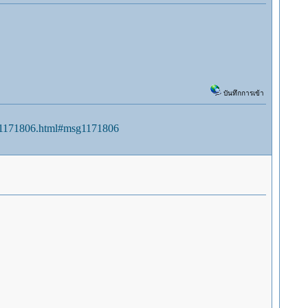
บันทึกการเข้า
sg1171806.html#msg1171806