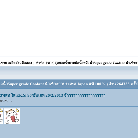
อ-ขาย อะไหล่รถมือสอง
| หัวข้อ:
[ขาย]สุดยอดน้ำยาหม้อน้ำหม้อน้ำSuper grade Coolant นำเข้า
้อน้ำSuper grade Coolant นำเข้าจากประเทศ Japan แท้ 100% (อ่าน 264355 ครั้ง
น2เพลท ใส่ EK,Si 96/อัพเดท 26/2/2013 จ้าาาาาาาาาาาาาาาาาา
0:22:21 »