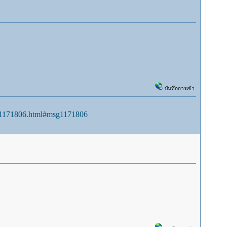
บันทึกการเข้า
sg1171806.html#msg1171806