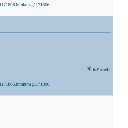
sg1171806.html#msg1171806
บันทึกการเข้า
sg1171806.html#msg1171806