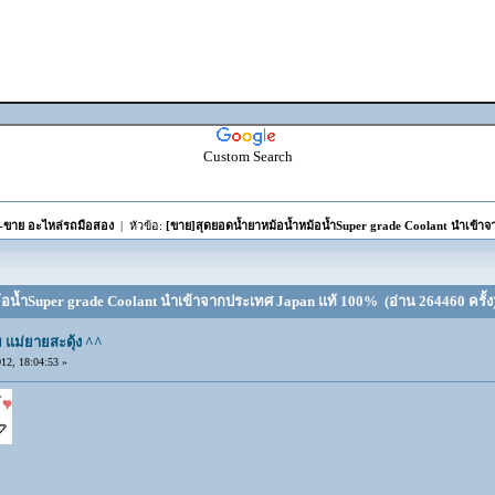
Custom Search
อ-ขาย อะไหล่รถมือสอง
| หัวข้อ:
[ขาย]สุดยอดน้ำยาหม้อน้ำหม้อน้ำSuper grade Coolant นำเข้า
้อน้ำSuper grade Coolant นำเข้าจากประเทศ Japan แท้ 100% (อ่าน 264460 ครั้ง
แม่ยายสะดุ้ง ^^
2, 18:04:53 »