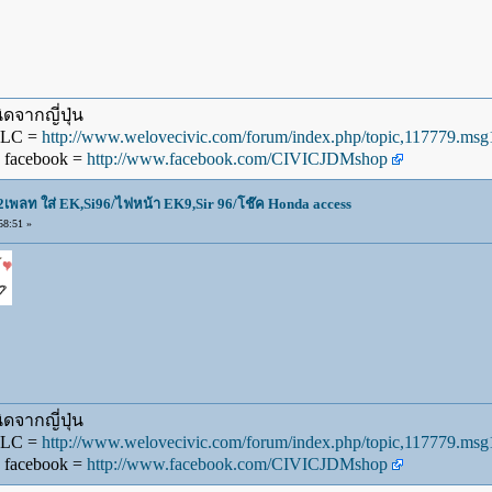
ดจากญี่ปุ่น
WLC =
http://www.welovecivic.com/forum/index.php/topic,117779.m
 facebook =
http://www.facebook.com/CIVICJDMshop
น2เพลท ใส่ EK,Si96/ไฟหน้า EK9,Sir 96/โช๊ค Honda access
58:51 »
ดจากญี่ปุ่น
WLC =
http://www.welovecivic.com/forum/index.php/topic,117779.m
 facebook =
http://www.facebook.com/CIVICJDMshop