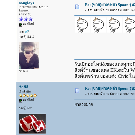
nonglays
Re: [ขาย]ฝาเคฟล่า Spoon รุ่
01/12/2017-30/11/2018'
«
ตอบ #47 เมื่อ:
19 ธันวาคม 2012, 14:
Sponsor
อาจารย์ปู่
ออฟไลน์
เพศ:
กระทู้: 5,110
รับเบิกอะไหล่&ของแต่งทุกชนิ
ลิงค์ร้านของแต่ง EK,etcใน 
No.694
ลิงค์เพจร้านของแต่ง Civic ใน
Ae 98
Re: [ขาย]ฝาเคฟล่า Spoon รุ่
เจ้าสำนัก
«
ตอบ #48 เมื่อ:
19 ธันวาคม 2012, 20:
ออฟไลน์
ฝาสวยมาก
กระทู้: 587