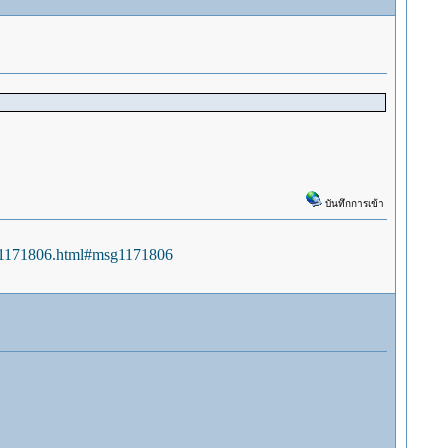
บันทึกการเข้า
sg1171806.html#msg1171806