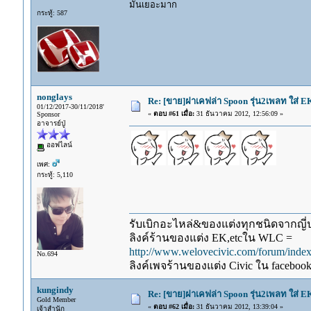
มันเยอะมาก
กระทู้: 587
nonglays
Re: [ขาย]ฝาเคฟล่า Spoon รุ่น2เพลท ใส่ 
01/12/2017-30/11/2018'
«
ตอบ #61 เมื่อ:
31 ธันวาคม 2012, 12:56:09 »
Sponsor
อาจารย์ปู่
ออฟไลน์
เพศ:
กระทู้: 5,110
รับเบิกอะไหล่&ของแต่งทุกชนิดจากญี่ปุ
ลิงค์ร้านของแต่ง EK,etcใน WLC =
http://www.welovecivic.com/forum/ind
No.694
ลิงค์เพจร้านของแต่ง Civic ใน faceboo
kungindy
Re: [ขาย]ฝาเคฟล่า Spoon รุ่น2เพลท ใส่ 
Gold Member
«
ตอบ #62 เมื่อ:
31 ธันวาคม 2012, 13:39:04 »
เจ้าสำนัก