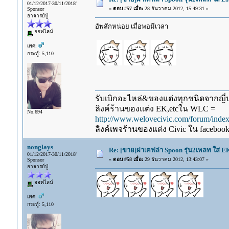
01/12/2017-30/11/2018'
«
ตอบ #57 เมื่อ:
28 ธันวาคม 2012, 15:49:31 »
Sponsor
อาจารย์ปู่
อัพสักหน่อย เมื่อพอมีเวลา
ออฟไลน์
เพศ:
กระทู้: 5,110
รับเบิกอะไหล่&ของแต่งทุกชนิดจากญี่ปุ
ลิงค์ร้านของแต่ง EK,etcใน WLC =
No.694
http://www.welovecivic.com/forum/ind
ลิงค์เพจร้านของแต่ง Civic ใน faceboo
nonglays
Re: [ขาย]ฝาเคฟล่า Spoon รุ่น2เพลท ใส่ 
01/12/2017-30/11/2018'
«
ตอบ #58 เมื่อ:
29 ธันวาคม 2012, 13:43:07 »
Sponsor
อาจารย์ปู่
ออฟไลน์
เพศ:
กระทู้: 5,110