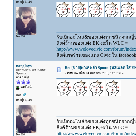
กระทู้: 5,110
รับเบิกอะไหล่&ของแต่งทุกชนิดจากญี่ปุ
No.694
ลิงค์ร้านของแต่ง EK,etcใน WLC =
http://www.welovecivic.com/forum/ind
ลิงค์เพจร้านของแต่ง Civic ใน faceboo
nonglays
Re: [ขาย]ฝาเคฟล่า Spoon รุ่น2เพลท ใส่ 
01/12/2017-30/11/2018'
«
ตอบ #67 เมื่อ:
04 มกราคม 2013, 14:18:30 »
Sponsor
อาจารย์ปู่
ออฟไลน์
เพศ:
กระทู้: 5,110
รับเบิกอะไหล่&ของแต่งทุกชนิดจากญี่ปุ
ลิงค์ร้านของแต่ง EK,etcใน WLC =
http://www.welovecivic.com/forum/ind
No.694