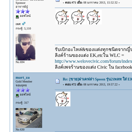
«
ตอบ #71 เมื่อ:
08 มกราคม 2013, 15:52:32 »
Sponsor
อาจารย์ปู่
ออฟไลน์
เพศ:
กระทู้: 5,110
รับเบิกอะไหล่&ของแต่งทุกชนิดจากญี่ปุ
ลิงค์ร้านของแต่ง EK,etcใน WLC =
http://www.welovecivic.com/forum/ind
No.694
ลิงค์เพจร้านของแต่ง Civic ใน faceboo
mart_za
Re: [ขาย]ฝาเคฟล่า Spoon รุ่น2เพลท ใส่ 
Gold Member
«
ตอบ #72 เมื่อ:
08 มกราคม 2013, 19:57:22 »
จอมยุทธ
ออฟไลน์
กระทู้: 317
No.630