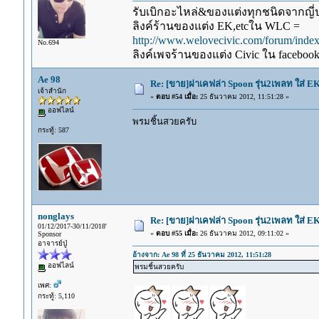
รับเบิกอะไหล่&ของแต่งทุกชนิดจากญี่ปุ
ลิงค์ร้านของแต่ง EK,etcใน WLC =
http://www.welovecivic.com/forum/ind
No.694
ลิงค์เพจร้านของแต่ง Civic ใน faceboo
Ae 98
Re: [ขาย]ฝาเคฟล่า Spoon รุ่น2เพลท ใส่ E
เจ้าสำนัก
«
ตอบ #54 เมื่อ:
25 ธันวาคม 2012, 11:51:28 »
ออฟไลน์
พรมชิ้นสวยครับ
กระทู้: 587
nonglays
Re: [ขาย]ฝาเคฟล่า Spoon รุ่น2เพลท ใส่ E
01/12/2017-30/11/2018'
«
ตอบ #55 เมื่อ:
26 ธันวาคม 2012, 09:11:02 »
Sponsor
อาจารย์ปู่
อ้างจาก: Ae 98 ที่ 25 ธันวาคม 2012, 11:51:28
ออฟไลน์
พรมชิ้นสวยครับ
เพศ:
กระทู้: 5,110