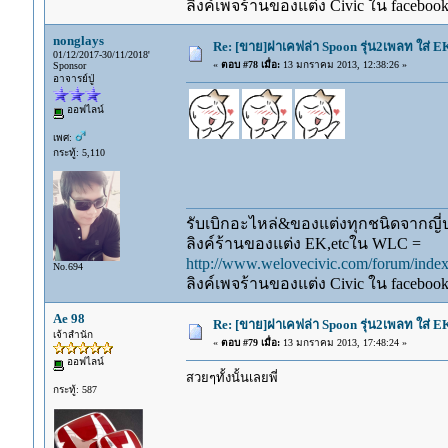
ลิงค์เพจร้านของแต่ง Civic ใน faceboo
nonglays
Re: [ขาย]ฝาเคฟล่า Spoon รุ่น2เพลท ใส่ 
01/12/2017-30/11/2018'
«
ตอบ #78 เมื่อ:
13 มกราคม 2013, 12:38:26 »
Sponsor
อาจารย์ปู่
ออฟไลน์
เพศ:
กระทู้: 5,110
รับเบิกอะไหล่&ของแต่งทุกชนิดจากญี่ปุ
ลิงค์ร้านของแต่ง EK,etcใน WLC =
http://www.welovecivic.com/forum/ind
No.694
ลิงค์เพจร้านของแต่ง Civic ใน faceboo
Ae 98
Re: [ขาย]ฝาเคฟล่า Spoon รุ่น2เพลท ใส่ 
เจ้าสำนัก
«
ตอบ #79 เมื่อ:
13 มกราคม 2013, 17:48:24 »
ออฟไลน์
สวยๆทั้งนั้นเลยพี่
กระทู้: 587