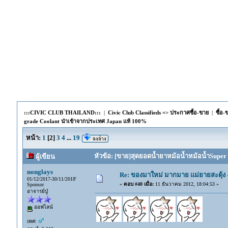
:::CIVIC CLUB THAILAND:::
|
Civic Club Classifieds => ประกาศซื้อ-ขาย
|
ซื้อ
grade Coolant นำเข้าจากประเทศ Japan แท้ 100%
หน้า:
1
[
2
]
3
4
...
19
หัวข้อ: [ขาย]สุดยอดน้ำยาหม้อน้ำหม้อน้ำSuper
ผู้เขียน
nonglays
Re: ของมาใหม่ มากมาย แม่ยายสะดุ้ง
01/12/2017-30/11/2018'
«
ตอบ #40 เมื่อ:
11 ธันวาคม 2012, 18:04:53 »
Sponsor
อาจารย์ปู่
ออฟไลน์
เพศ: