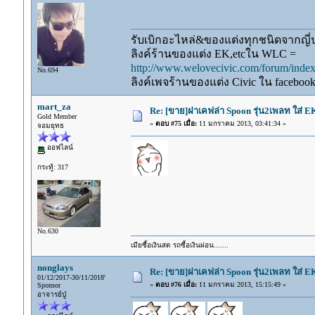
รับเบิกอะไหล่&ของแต่งทุกชนิดจากญี่ปุ
ลิงค์ร้านของแต่ง EK,etcใน WLC =
http://www.welovecivic.com/forum/ind
No.694
ลิงค์เพจร้านของแต่ง Civic ใน faceboo
mart_za
Re: [ขาย]ฝาเคฟล่า Spoon รุ่น2เพลท ใส่ 
Gold Member
«
ตอบ #75 เมื่อ:
11 มกราคม 2013, 03:41:34 »
จอมยุทธ
ออฟไลน์
กระทู้: 317
No.630
เมียซื้อเงินสด รถซื้อเงินผ่อน.......
nonglays
Re: [ขาย]ฝาเคฟล่า Spoon รุ่น2เพลท ใส่ 
01/12/2017-30/11/2018'
«
ตอบ #76 เมื่อ:
11 มกราคม 2013, 15:15:49 »
Sponsor
อาจารย์ปู่