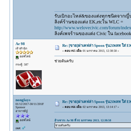
รับเบิกอะไหล่&ของแต่งทุกชนิดจากญี่ปุ
ลิงค์ร้านของแต่ง EK,etcใน WLC =
http://www.welovecivic.com/forum/ind
ลิงค์เพจร้านของแต่ง Civic ใน faceboo
Ae 98
Re: [ขาย]ฝาเคฟล่า Spoon รุ่น2เพลท ใส่ 
เจ้าสำนัก
«
ตอบ #65 เมื่อ:
01 มกราคม 2013, 12:38:58 »
ออฟไลน์
ช่วยดันครับ
กระทู้: 587
nonglays
Re: [ขาย]ฝาเคฟล่า Spoon รุ่น2เพลท ใส่ 
01/12/2017-30/11/2018'
«
ตอบ #66 เมื่อ:
02 มกราคม 2013, 13:14:17 »
Sponsor
อาจารย์ปู่
ออฟไลน์
อ้างจาก: Ae 98 ที่ 01 มกราคม 2013, 12:38:58
ช่วยดันครับ
เพศ: