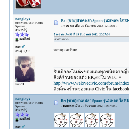
nonglays
Re: [ขาย]ฝาเคฟล่า Spoon รุ่น2เพลท ใส่ E
01/12/2017-30/11/2018'
«
ตอบ #49 เมื่อ:
20 ธันวาคม 2012, 12:10:19 »
Sponsor
อาจารย์ปู่
อ้างจาก: Ae 98 ที่ 19 ธันวาคม 2012, 20:27:04
ออฟไลน์
ฝาสวยมาก
เพศ:
ขอบคุณครับบบ
กระทู้: 5,110
รับเบิกอะไหล่&ของแต่งทุกชนิดจากญี่ปุ
ลิงค์ร้านของแต่ง EK,etcใน WLC =
http://www.welovecivic.com/forum/ind
No.694
ลิงค์เพจร้านของแต่ง Civic ใน faceboo
nonglays
Re: [ขาย]ฝาเคฟล่า Spoon รุ่น2เพลท ใส่ E
01/12/2017-30/11/2018'
«
ตอบ #50 เมื่อ:
21 ธันวาคม 2012, 12:57:20 »
Sponsor
อาจารย์ปู่
ออฟไลน์
เพศ: