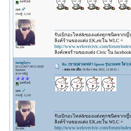
ออฟไลน์
เพศ:
กระทู้: 5,110
รับเบิกอะไหล่&ของแต่งทุกชนิดจากญี่ปุ
ลิงค์ร้านของแต่ง EK,etcใน WLC =
http://www.welovecivic.com/forum/ind
No.694
ลิงค์เพจร้านของแต่ง Civic ใน faceboo
nonglays
Re: [ขาย]ฝาเคฟล่า Spoon รุ่น2เพลท ใส่ E
01/12/2017-30/11/2018'
«
ตอบ #46 เมื่อ:
18 ธันวาคม 2012, 11:58:51 »
Sponsor
อาจารย์ปู่
ออฟไลน์
เพศ:
กระทู้: 5,110
รับเบิกอะไหล่&ของแต่งทุกชนิดจากญี่ปุ
ลิงค์ร้านของแต่ง EK,etcใน WLC =
http://www.welovecivic.com/forum/ind
No.694