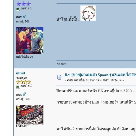
ออฟไลน์
เพศ:
น่าโดนทั้งนั้น
กระทู้: 501
แต่งไปเลื่อยๆ
No.809
uttud
Re: [ขาย]ฝาเคฟล่า Spoon รุ่น2เพลท ใส่ 
จอมยุทธ
«
ตอบ #63 เมื่อ:
31 ธันวาคม 2012, 18:24:14 »
ออฟไลน์
ปีกนกปรับแคมเบอร์หน้า EK งานญี่ปุ่น = 2700.
เพศ:
กระทู้: 360
กรอบกระจกมองข้าง EK9 + มอเตอร์+ เลนส์ฟ้า 
USDM!!!!
มาไม่ทัน 2 รายการนี้อ่ะ โครตถูกอ่ะ กำลังหาอย