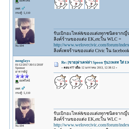
ออฟไลน์
เพศ:
กระทู้: 5,110
รับเบิกอะไหล่&ของแต่งทุกชนิดจากญี่ปุ
ลิงค์ร้านของแต่ง EK,etcใน WLC =
http://www.welovecivic.com/forum/ind
No.694
ลิงค์เพจร้านของแต่ง Civic ใน faceboo
nonglays
Re: [ขาย]ฝาเคฟล่า Spoon รุ่น2เพลท ใส่ 
01/12/2017-30/11/2018'
«
ตอบ #77 เมื่อ:
12 มกราคม 2013, 12:38:12 »
Sponsor
อาจารย์ปู่
ออฟไลน์
เพศ:
กระทู้: 5,110
รับเบิกอะไหล่&ของแต่งทุกชนิดจากญี่ปุ
ลิงค์ร้านของแต่ง EK,etcใน WLC =
http://www.welovecivic.com/forum/ind
No.694