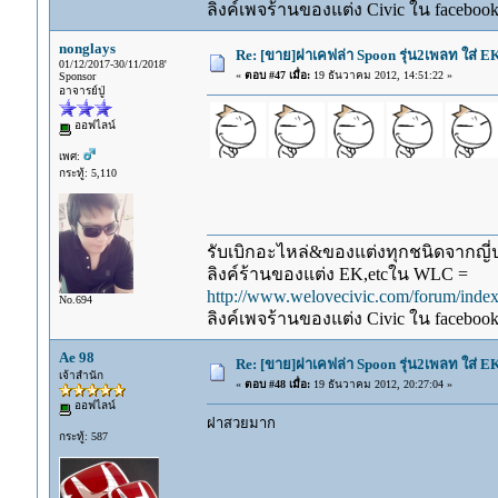
ลิงค์เพจร้านของแต่ง Civic ใน faceboo
nonglays
Re: [ขาย]ฝาเคฟล่า Spoon รุ่น2เพลท ใส่ E
01/12/2017-30/11/2018'
«
ตอบ #47 เมื่อ:
19 ธันวาคม 2012, 14:51:22 »
Sponsor
อาจารย์ปู่
ออฟไลน์
เพศ:
กระทู้: 5,110
รับเบิกอะไหล่&ของแต่งทุกชนิดจากญี่ปุ
ลิงค์ร้านของแต่ง EK,etcใน WLC =
http://www.welovecivic.com/forum/ind
No.694
ลิงค์เพจร้านของแต่ง Civic ใน faceboo
Ae 98
Re: [ขาย]ฝาเคฟล่า Spoon รุ่น2เพลท ใส่ E
เจ้าสำนัก
«
ตอบ #48 เมื่อ:
19 ธันวาคม 2012, 20:27:04 »
ออฟไลน์
ฝาสวยมาก
กระทู้: 587