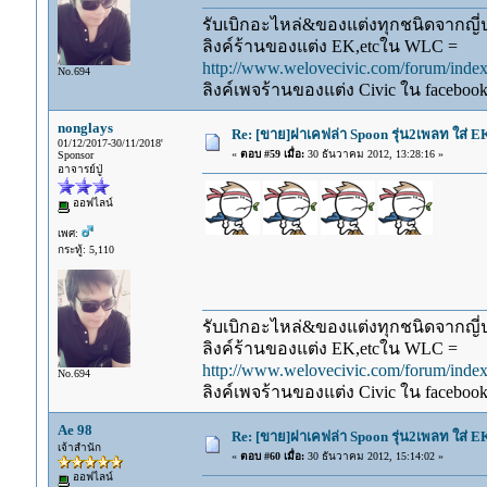
รับเบิกอะไหล่&ของแต่งทุกชนิดจากญี่ปุ
ลิงค์ร้านของแต่ง EK,etcใน WLC =
http://www.welovecivic.com/forum/ind
No.694
ลิงค์เพจร้านของแต่ง Civic ใน faceboo
nonglays
Re: [ขาย]ฝาเคฟล่า Spoon รุ่น2เพลท ใส่ 
01/12/2017-30/11/2018'
«
ตอบ #59 เมื่อ:
30 ธันวาคม 2012, 13:28:16 »
Sponsor
อาจารย์ปู่
ออฟไลน์
เพศ:
กระทู้: 5,110
รับเบิกอะไหล่&ของแต่งทุกชนิดจากญี่ปุ
ลิงค์ร้านของแต่ง EK,etcใน WLC =
http://www.welovecivic.com/forum/ind
No.694
ลิงค์เพจร้านของแต่ง Civic ใน faceboo
Ae 98
Re: [ขาย]ฝาเคฟล่า Spoon รุ่น2เพลท ใส่ 
เจ้าสำนัก
«
ตอบ #60 เมื่อ:
30 ธันวาคม 2012, 15:14:02 »
ออฟไลน์