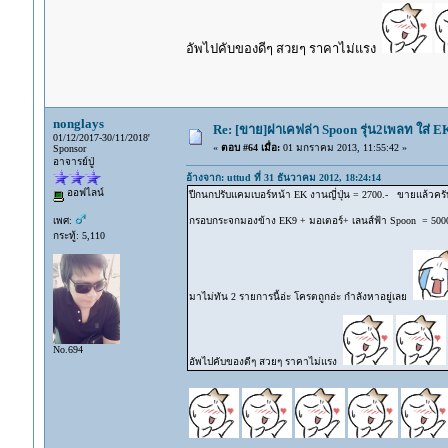
อัพไปคับของดีๆ สวยๆ ราคาไม่แรง
nonglays
Re: [ขาย]ฝาเคฟล่า Spoon รุ่น2เพลท ใส่ 
01/12/2017-30/11/2018'
«
ตอบ #64 เมื่อ:
01 มกราคม 2013, 11:55:42 »
Sponsor
อาจารย์ปู่
อ้างจาก: uttud ที่ 31 ธันวาคม 2012, 18:24:14
ออฟไลน์
ปีกนกปรับแคมเบอร์หน้า EK งานญี่ปุ่น = 2700.- ขายแล้วครั
เพศ:
กรอบกระจกมองข้าง EK9 + มอเตอร์+ เลนส์ฟ้า Spoon = 500
กระทู้: 5,110
มาไม่ทัน 2 รายการนี้อ่ะ โครตถูกอ่ะ กำลังหาอยู่เลย
No.694
อัพไปคับของดีๆ สวยๆ ราคาไม่แรง