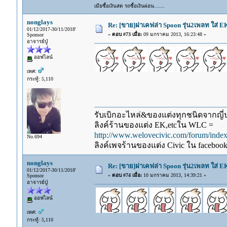
เมียซื้อเงินสด รถซื้อเงินผ่อน.......
nonglays
Re: [ขาย]ฝาเคฟล่า Spoon รุ่น2เพลท ใส่ 
01/12/2017-30/11/2018'
«
ตอบ #73 เมื่อ:
09 มกราคม 2013, 16:23:48 »
Sponsor
อาจารย์ปู่
ออฟไลน์
เพศ:
กระทู้: 5,110
รับเบิกอะไหล่&ของแต่งทุกชนิดจากญี่ปุ
ลิงค์ร้านของแต่ง EK,etcใน WLC =
http://www.welovecivic.com/forum/ind
No.694
ลิงค์เพจร้านของแต่ง Civic ใน faceboo
nonglays
Re: [ขาย]ฝาเคฟล่า Spoon รุ่น2เพลท ใส่ 
01/12/2017-30/11/2018'
«
ตอบ #74 เมื่อ:
10 มกราคม 2013, 14:39:21 »
Sponsor
อาจารย์ปู่
ออฟไลน์
เพศ:
กระทู้: 5,110