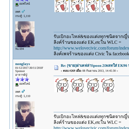
ออฟไลน์
เพศ:
กระทู้: 5,110
รับเบิกอะไหล่&ของแต่งทุกชนิดจากญี่ปุ
ลิงค์ร้านของแต่ง EK,etcใน WLC =
http://www.welovecivic.com/forum/ind
No.694
ลิงค์เพจร้านของแต่ง Civic ใน faceboo
nonglays
Re: [ขาย]ฝาเคฟล่าSpoon 2เพลทใส่ EK96 ป
01/12/2017-30/11/2018'
«
ตอบ #269 เมื่อ:
08 กันยายน 2013, 14:45:30 »
Sponsor
อาจารย์ปู่
ออฟไลน์
เพศ:
กระทู้: 5,110
รับเบิกอะไหล่&ของแต่งทุกชนิดจากญี่ปุ
ลิงค์ร้านของแต่ง EK,etcใน WLC =
http://www.welovecivic.com/forum/ind
No.694