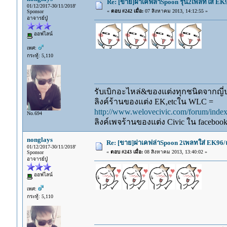
Re: [ขาย]ฝาเคฟล่าSpoon รุ่น2เพลทใส่ E
01/12/2017-30/11/2018'
«
ตอบ #242 เมื่อ:
07 สิงหาคม 2013, 14:12:55 »
Sponsor
อาจารย์ปู่
ออฟไลน์
เพศ:
กระทู้: 5,110
รับเบิกอะไหล่&ของแต่งทุกชนิดจากญี่ปุ
ลิงค์ร้านของแต่ง EK,etcใน WLC =
http://www.welovecivic.com/forum/ind
No.694
ลิงค์เพจร้านของแต่ง Civic ใน faceboo
nonglays
Re: [ขาย]ฝาเคฟล่าSpoon 2เพลทใส่ EK96/
01/12/2017-30/11/2018'
«
ตอบ #243 เมื่อ:
08 สิงหาคม 2013, 13:40:02 »
Sponsor
อาจารย์ปู่
ออฟไลน์
เพศ:
กระทู้: 5,110