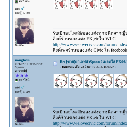
ออฟไลน์
เพศ:
กระทู้: 5,110
รับเบิกอะไหล่&ของแต่งทุกชนิดจากญี่ปุ
ลิงค์ร้านของแต่ง EK,etcใน WLC =
http://www.welovecivic.com/forum/ind
No.694
ลิงค์เพจร้านของแต่ง Civic ใน faceboo
nonglays
Re: [ขาย]ฝาเคฟล่าSpoon 2เพลทใส่ EK96/
01/12/2017-30/11/2018'
«
ตอบ #256 เมื่อ:
23 สิงหาคม 2013, 16:09:27 »
Sponsor
อาจารย์ปู่
ออฟไลน์
เพศ:
กระทู้: 5,110
รับเบิกอะไหล่&ของแต่งทุกชนิดจากญี่ปุ
ลิงค์ร้านของแต่ง EK,etcใน WLC =
http://www.welovecivic.com/forum/ind
No.694