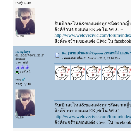
กระทู้: 5,110
รับเบิกอะไหล่&ของแต่งทุกชนิดจากญี่ปุ
ลิงค์ร้านของแต่ง EK,etcใน WLC =
http://www.welovecivic.com/forum/ind
No.694
ลิงค์เพจร้านของแต่ง Civic ใน faceboo
nonglays
Re: [ขาย]ฝาเคฟล่าSpoon 2เพลทใส่ EK96 
01/12/2017-30/11/2018'
«
ตอบ #264 เมื่อ:
01 กันยายน 2013, 13:16:33 »
Sponsor
อาจารย์ปู่
ออฟไลน์
เพศ:
กระทู้: 5,110
รับเบิกอะไหล่&ของแต่งทุกชนิดจากญี่ปุ
ลิงค์ร้านของแต่ง EK,etcใน WLC =
http://www.welovecivic.com/forum/ind
No.694
ลิงค์เพจร้านของแต่ง Civic ใน faceboo