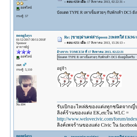
«
ตอบ #250 เมื่อ:
17 สิงหาคม 2013, 02:22:31 »
ออฟไลน์
บังแดด TYPE R เทาเข็มสวยๆ กับพักเท้า DC5 ยังอย
กระทู้: 57
nonglays
Re: [ขาย]ฝาเคฟล่าSpoon 2เพลทใส่ EK96/
01/12/2017-30/11/2018'
«
ตอบ #251 เมื่อ:
17 สิงหาคม 2013, 15:26:13 »
Sponsor
อาจารย์ปู่
อ้างจาก: TOMCE50 ที่ 17 สิงหาคม 2013, 02:22:31
ออฟไลน์
บังแดด TYPE R เทาเข็มสวยๆ กับพักเท้า DC5 ยังอยู่มั้ยครับ
เพศ:
อยู่จ้า
กระทู้: 5,110
No.694
รับเบิกอะไหล่&ของแต่งทุกชนิดจากญี่ปุ
ลิงค์ร้านของแต่ง EK,etcใน WLC =
http://www.welovecivic.com/forum/ind
ลิงค์เพจร้านของแต่ง Civic ใน faceboo
nonglays