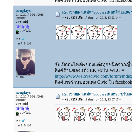
ลิงค์เพจร้านของแต่ง Civic ใน faceboo
nonglays
Re: [ขาย]ฝาเคฟล่าSpoon 2เพลทใส่ EK96 ป
01/12/2017-30/11/2018'
«
ตอบ #278 เมื่อ:
17 กันยายน 2013, 13:22:14 »
Sponsor
อาจารย์ปู่
ออฟไลน์
เพศ:
กระทู้: 5,110
รับเบิกอะไหล่&ของแต่งทุกชนิดจากญี่ปุ
ลิงค์ร้านของแต่ง EK,etcใน WLC =
http://www.welovecivic.com/forum/ind
No.694
ลิงค์เพจร้านของแต่ง Civic ใน faceboo
nonglays
Re: [ขาย]ฝาเคฟล่าSpoon 2เพลท96/ปรับแคม
01/12/2017-30/11/2018'
«
ตอบ #279 เมื่อ:
18 กันยายน 2013, 13:07:17 »
Sponsor
อาจารย์ปู่
ออฟไลน์
เพศ:
กระทู้: 5,110