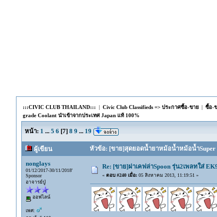
:::CIVIC CLUB THAILAND:::
|
Civic Club Classifieds => ประกาศซื้อ-ขาย
|
ซื้อ
grade Coolant นำเข้าจากประเทศ Japan แท้ 100%
หน้า:
1
...
5
6
[
7
]
8
9
...
19
หัวข้อ: [ขาย]สุดยอดน้ำยาหม้อน้ำหม้อน้ำSuper
ผู้เขียน
nonglays
Re: [ขาย]ฝาเคฟล่าSpoon รุ่น2เพลทใส่ E
01/12/2017-30/11/2018'
«
ตอบ #240 เมื่อ:
05 สิงหาคม 2013, 11:19:51 »
Sponsor
อาจารย์ปู่
ออฟไลน์
เพศ: