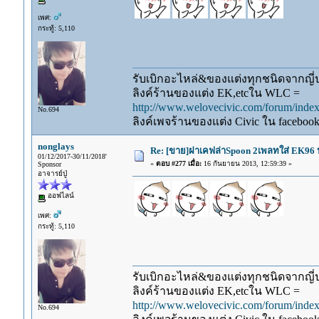
เพศ:
กระทู้: 5,110
รับเบิกอะไหล่&ของแต่งทุกชนิดจากญี่ปุ
ลิงค์ร้านของแต่ง EK,etcใน WLC =
http://www.welovecivic.com/forum/ind
No.694
ลิงค์เพจร้านของแต่ง Civic ใน faceboo
nonglays
Re: [ขาย]ฝาเคฟล่าSpoon 2เพลทใส่ EK96 ป
01/12/2017-30/11/2018'
«
ตอบ #277 เมื่อ:
16 กันยายน 2013, 12:59:39 »
Sponsor
อาจารย์ปู่
ออฟไลน์
เพศ:
กระทู้: 5,110
รับเบิกอะไหล่&ของแต่งทุกชนิดจากญี่ปุ
ลิงค์ร้านของแต่ง EK,etcใน WLC =
http://www.welovecivic.com/forum/ind
No.694