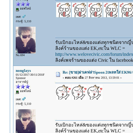
ออฟไลน์
เพศ:
กระทู้: 5,110
รับเบิกอะไหล่&ของแต่งทุกชนิดจากญี่ปุ
ลิงค์ร้านของแต่ง EK,etcใน WLC =
http://www.welovecivic.com/forum/ind
No.694
ลิงค์เพจร้านของแต่ง Civic ใน faceboo
nonglays
Re: [ขาย]ฝาเคฟล่าSpoon 2เพลทใส่ EK96/
01/12/2017-30/11/2018'
«
ตอบ #261 เมื่อ:
27 สิงหาคม 2013, 13:59:01 »
Sponsor
อาจารย์ปู่
ออฟไลน์
เพศ:
กระทู้: 5,110
รับเบิกอะไหล่&ของแต่งทุกชนิดจากญี่ปุ
ลิงค์ร้านของแต่ง EK,etcใน WLC =