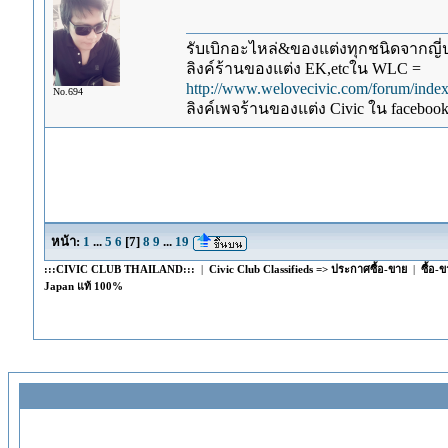
รับเบิกอะไหล่&ของแต่งทุกชนิดจากญี่ปุ
ลิงค์ร้านของแต่ง EK,etcใน WLC =
http://www.welovecivic.com/forum/ind
No.694
ลิงค์เพจร้านของแต่ง Civic ใน faceboo
หน้า:
1
...
5
6
[
7
]
8
9
...
19
:::CIVIC CLUB THAILAND:::
|
Civic Club Classifieds => ประกาศซื้อ-ขาย
|
ซื้อ-
Japan แท้ 100%