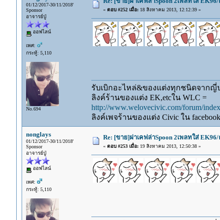
Re: [ขาย]ฝาเคฟล่าSpoon 2เพลทใส่ EK96/
01/12/2017-30/11/2018'
«
ตอบ #252 เมื่อ:
18 สิงหาคม 2013, 12:12:39 »
Sponsor
อาจารย์ปู่
ออฟไลน์
เพศ:
กระทู้: 5,110
รับเบิกอะไหล่&ของแต่งทุกชนิดจากญี่ปุ
ลิงค์ร้านของแต่ง EK,etcใน WLC =
http://www.welovecivic.com/forum/ind
No.694
ลิงค์เพจร้านของแต่ง Civic ใน faceboo
nonglays
Re: [ขาย]ฝาเคฟล่าSpoon 2เพลทใส่ EK96/
01/12/2017-30/11/2018'
«
ตอบ #253 เมื่อ:
19 สิงหาคม 2013, 12:50:38 »
Sponsor
อาจารย์ปู่
ออฟไลน์
เพศ:
กระทู้: 5,110