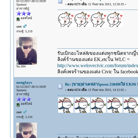
01/12/2017-30/11/2018'
«
ตอบ #273 เมื่อ:
12 กันยายน 2013, 12:50:33 »
Sponsor
อาจารย์ปู่
ออฟไลน์
เพศ:
กระทู้: 5,110
รับเบิกอะไหล่&ของแต่งทุกชนิดจากญี่ปุ
ลิงค์ร้านของแต่ง EK,etcใน WLC =
http://www.welovecivic.com/forum/ind
No.694
ลิงค์เพจร้านของแต่ง Civic ใน faceboo
nonglays
Re: [ขาย]ฝาเคฟล่าSpoon 2เพลทใส่ EK96 ป
01/12/2017-30/11/2018'
«
ตอบ #274 เมื่อ:
13 กันยายน 2013, 14:12:02 »
Sponsor
อาจารย์ปู่
ออฟไลน์
เพศ:
กระทู้: 5,110