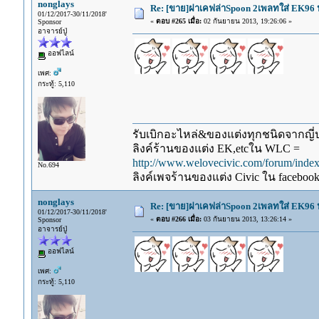
nonglays
Re: [ขาย]ฝาเคฟล่าSpoon 2เพลทใส่ EK96 
01/12/2017-30/11/2018'
«
ตอบ #265 เมื่อ:
02 กันยายน 2013, 19:26:06 »
Sponsor
อาจารย์ปู่
ออฟไลน์
เพศ:
กระทู้: 5,110
รับเบิกอะไหล่&ของแต่งทุกชนิดจากญี่ปุ
ลิงค์ร้านของแต่ง EK,etcใน WLC =
http://www.welovecivic.com/forum/ind
No.694
ลิงค์เพจร้านของแต่ง Civic ใน faceboo
nonglays
Re: [ขาย]ฝาเคฟล่าSpoon 2เพลทใส่ EK96 
01/12/2017-30/11/2018'
«
ตอบ #266 เมื่อ:
03 กันยายน 2013, 13:26:14 »
Sponsor
อาจารย์ปู่
ออฟไลน์
เพศ:
กระทู้: 5,110