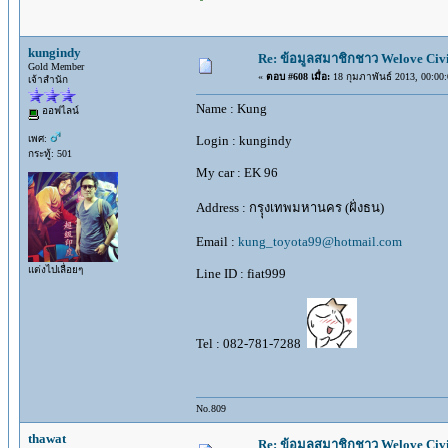
kungindy
Re: ข้อมูลสมาชิกชาว Welove Civi
Gold Member
«
ตอบ #608 เมื่อ:
18 กุมภาพันธ์ 2013, 00:00:
เจ้าสำนัก
Name : Kung
ออฟไลน์
เพศ:
Login : kungindy
กระทู้: 501
My car : EK 96
Address : กรุุงเทพมหานคร (ฝั่งธน)
Email :
kung_toyota99@hotmail.com
แต่งไปเลื่อยๆ
Line ID : fiat999
Tel : 082-781-7288
No.809
thawat
Re: ข้อมูลสมาชิกชาว Welove Civi