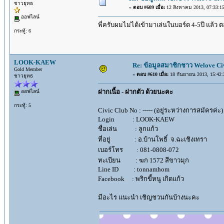
ชาวยุทธ
«
ตอบ #609 เมื่อ:
12 สิงหาคม 2013, 07:33:15
ออฟไลน์
พี่ครับผมไม่ได้เข้ามาเล่นในบอร์ด 4-5ปี แล้ว 
กระทู้: 6
LOOK-KAEW
Re: ข้อมูลสมาชิกชาว Welove Civ
Gold Member
«
ตอบ #610 เมื่อ:
18 กันยายน 2013, 15:42:
ชาวยุทธ
ฝากเนื้อ - ฝากตัว ด้วยนะคะ
ออฟไลน์
กระทู้: 5
Civic Club No : ----- (อยู่ระหว่างการสมัครค่ะ)
Login : LOOK-KAEW
ชื่อเล่น : ลูกแก้ว
ที่อยู่ : อ.บ้านโพธิ์ จ.ฉะเชิงเทรา
เบอร์โทร : 081-0808-072
ทะเบียน : ฆก 1572 สีขาวมุก
Line ID : tonnamhom
Facebook : พริกขี้หนู เกิดแก้ว
มีอะไร แนะนำ เชิญชวนกันบ้างนะคะ