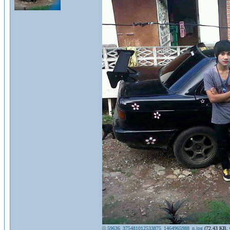
59636_375481012533875_1464965988_n.jpg
(72.43 KB, 6