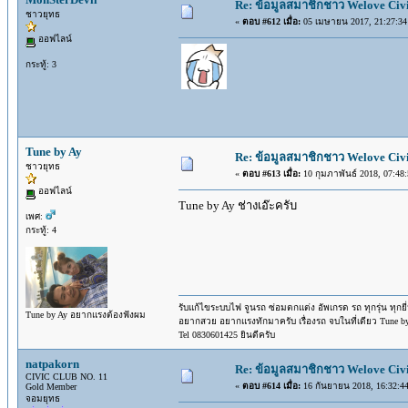
Re: ข้อมูลสมาชิกชาว Welove Civi
ชาวยุทธ
«
ตอบ #612 เมื่อ:
05 เมษายน 2017, 21:27:34
ออฟไลน์
กระทู้: 3
Tune by Ay
Re: ข้อมูลสมาชิกชาว Welove Civi
ชาวยุทธ
«
ตอบ #613 เมื่อ:
10 กุมภาพันธ์ 2018, 07:48:
ออฟไลน์
Tune by Ay ช่างเอ๊ะครับ
เพศ:
กระทู้: 4
รับแก้ไขระบบไฟ จูนรถ ซ่อมตกแต่ง อัพเกรด รถ ทุกรุ่น ทุกยี
Tune by Ay อยากแรงต้องฟังผม
อยากสวย อยากแรงทักมาครับ เรื่องรถ จบในที่เดียว Tune by 
Tel 0830601425 ยินดีครับ
natpakorn
Re: ข้อมูลสมาชิกชาว Welove Civi
CIVIC CLUB NO. 11
«
ตอบ #614 เมื่อ:
16 กันยายน 2018, 16:32:44
Gold Member
จอมยุทธ