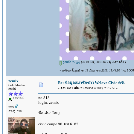
ลูกแก้ว 22.jpg
(76.43 KB, 500x667 - ดู 2512 ครั้ง.)
«
แก้ไขครั้งสุดท้าย: 18 กันยายน 2013, 15:44:50 โดย LO
zemix
Re: ข้อมูลสมาชิกชาว Welove Civic ครับ
Gold Member
«
ตอบ #611 เมื่อ:
23 กันยายน 2013, 23:17:56 »
ศิษย์พี่
no.818
ออฟไลน์
login: zemix
เพศ:
กระทู้: 190
ชื่อเล่น: ใหญ่
civic coupe 96 ศข 6185