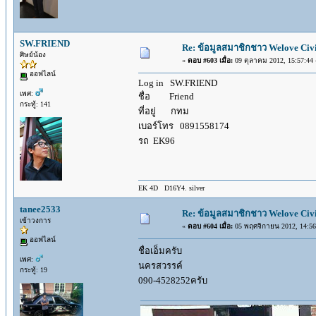
SW.FRIEND
Re: ข้อมูลสมาชิกชาว Welove Civi
ศิษย์น้อง
«
ตอบ #603 เมื่อ:
09 ตุลาคม 2012, 15:57:44 
ออฟไลน์
Log in SW.FRIEND
เพศ:
ชื่อ Friend
กระทู้: 141
ที่อยู่ กทม
เบอร์โทร 0891558174
รถ EK96
EK 4D D16Y4. silver
tanee2533
Re: ข้อมูลสมาชิกชาว Welove Civi
เข้าวงการ
«
ตอบ #604 เมื่อ:
05 พฤศจิกายน 2012, 14:56
ออฟไลน์
ชื่อเอ็มครับ
เพศ:
นครสวรรค์
กระทู้: 19
090-4528252ครับ