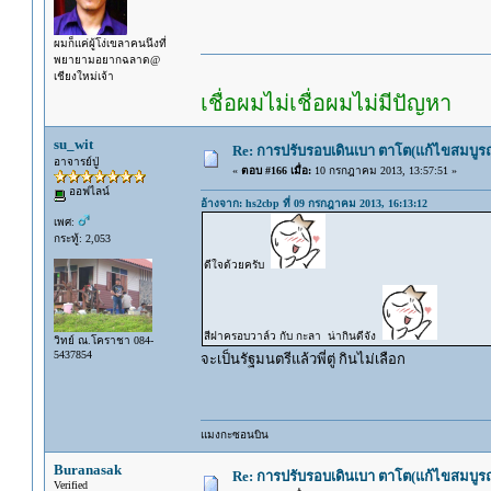
ผมก็แค่ผู้โง่เขลาคนนึงที่
พยายามอยากฉลาด@
เชียงใหม่เจ้า
เชื่อผมไม่เชื่อผมไม่มีปัญหา
su_wit
Re: การปรับรอบเดินเบา ตาโต(แก้ไขสมบูรณ
อาจารย์ปู่
«
ตอบ #166 เมื่อ:
10 กรกฎาคม 2013, 13:57:51 »
ออฟไลน์
อ้างจาก: hs2cbp ที่ 09 กรกฎาคม 2013, 16:13:12
เพศ:
กระทู้: 2,053
ดีใจด้วยครับ
สีฝาครอบวาล์ว กับ กะลา น่ากินดีจัง
วิทย์ ณ.โคราชา 084-
5437854
จะเป็นรัฐมนตรีแล้วพี่ตู่ กินไม่เลือก
แมงกะซอนบิน
Buranasak
Re: การปรับรอบเดินเบา ตาโต(แก้ไขสมบูรณ
Verified