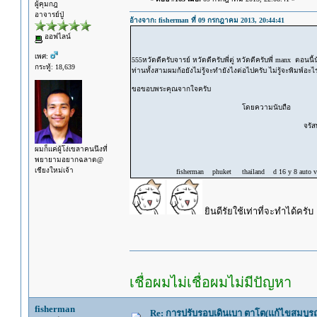
ผู้คุมกฎ
อาจารย์ปู่
อ้างจาก: fisherman ที่ 09 กรกฎาคม 2013, 20:44:41
ออฟไลน์
เพศ:
555หวัดดีครับจารย์ หวัดดีครับพี่ตู่ หวัดดีครับพี่ manx ตอนนี้นั
กระทู้: 18,639
ท่านทั้งสามผมก้อยังไม่รู้จะทำยังไงต่อไปครับ ไม่รู้จะพิมพ์อ
ขอขอบพระคุณจากใจครับ
โดยความนับถือ
จรัสพล อุตร
ผมก็แค่ผู้โง่เขลาคนนึงที่
พยายามอยากฉลาด@
เชียงใหม่เจ้า
fisherman phuket thailand d 16 y 8 auto vtec
ยินดีรัยใช้เท่าที่จะทำได้ครับ
เชื่อผมไม่เชื่อผมไม่มีปัญหา
fisherman
Re: การปรับรอบเดินเบา ตาโต(แก้ไขสมบูรณ