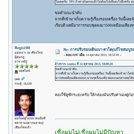
โอเคครับ TPS ถ้าค่ามันตรงแล้วไม่ต้องไปปรับอะไรอีกครับ ล
ขอคำแนะนำคับ
จากที่เข้ามาเก็บความรู้เรื่องรอบเครื่อง วันนี้เล
เรียบดี แต่มีอาการรอบชุดลงมา500เหมือนเสียง
Regis100
Re: การปรับรอบเดินเบา ตาโต(แก้ไขสมบูรณ
ม่อนเงาะ ณ เชียงใหม่
«
ตอบ #197 เมื่อ:
14 ตุลาคม 2013, 18:53:43 »
ผู้คุมกฎ
อาจารย์ปู่
อ้างจาก: wonka ที่ 14 ตุลาคม 2013, 18:00:28
ขอคำแนะนำคับ
ออฟไลน์
จากที่เข้ามาเก็บความรู้เรื่องรอบเครื่อง วันนี้เลยจัดเจ้าตาโ
มา500เหมือนเสียงหอบๆ นานๆครั้งนะคับ พอจะบอกสาเหตุได้ม
เพศ:
กระทู้: 18,639
ลองใช้ดูซักระยะครับ ให้กล่องมันปรับค่าเองดูก
ผมก็แค่ผู้โง่เขลาคนนึงที่
พยายามอยากฉลาด@
เชียงใหม่เจ้า
เชื่อผมไม่เชื่อผมไม่มีปัญหา