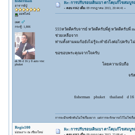
fisherman
Re: การปรับรอบเดินเบา ตาโต(แก้ไขสมบูรณ
อาจารย์ปู่
«
ตอบ #162 เมื่อ:
09 กรกฎาคม 2013, 20:44:41 »
ออฟไลน์
เพศ:
กระทู้: 1,806
555หวัดดีครับจารย์ หวัดดีครับพี่ตู่ หวัดดีครับพี่ 
ช่วยเหลือจาก
ท่านทั้งสามผมก้อยังไม่รู้จะทำยังไงต่อไปครับ ไ
ขอขอบพระคุณจากใจครับ
ek 96 d 16 y 8 auto vtec
โดยความนับถือ
phuket
จรัสพล อุตร
fisherman phuket thailand d 16 y 8 a
การจะมีรถซักคันไม่ใช่เรื่องยาก แต่การจะรักษารถไว้ไม่ใช่เรื่อ
Regis100
Re: การปรับรอบเดินเบา ตาโต(แก้ไขสมบูรณ
ม่อนเงาะ ณ เชียงใหม่
«
ตอบ #163 เมื่อ:
09 กรกฎาคม 2013, 22:08:41 »