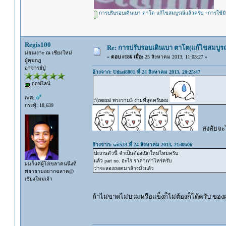
การปรับรอบเดินเบา ตาโต แก้ไขสมบูรณ์แล้วครับ +การใช้มิ
Regis100
Re: การปรับรอบเดินเบา ตาโต(แก้ไขสมบูรณ
ม่อนเงาะ ณ เชียงใหม่
«
ตอบ #186 เมื่อ:
25 สิงหาคม 2013, 11:03:27 »
ผู้คุมกฎ
อาจารย์ปู่
อ้างจาก: Uthai8801 ที่ 24 สิงหาคม 2013, 20:25:47
ออฟไลน์
เพศ:
:'(central พระราม3 ง่ายที่สุดครับผม
กระทู้: 18,639
สงสัยจะไ
อ้างจาก: wit533 ที่ 24 สิงหาคม 2013, 21:08:06
ปะเกนตัวนี้ จำเป็นต้องเบิกใหม่ไหมครับ
แล้ว part no. อะไร ราคาเท่าไหร่ครับ
ผมก็แค่ผู้โง่เขลาคนนึงที่
ว่าจะลองถอดมาล้างมั่งแล้ว
พยายามอยากฉลาด@
เชียงใหม่เจ้า
ถ้าไม่ขาดไม่บวมหรือแข็งก็ไม่ต้องก็ได้ครับ ของ