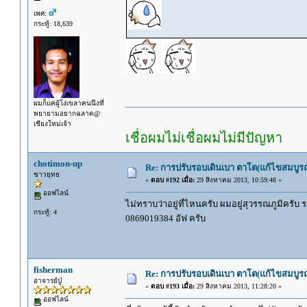
เพศ:
กระทู้: 18,639
ผมก็แค่ผู้โง่เขลาคนนึงที่
พยายามอยากฉลาด@
เชียงใหม่เจ้า
เชื่อผมไม่เชื่อผมไม่มีปัญหา
chotimon-up
Re: การปรับรอบเดินเบา ตาโต(แก้ไขสมบูรณ
ชาวยุทธ
«
ตอบ #192 เมื่อ:
29 สิงหาคม 2013, 10:59:48 »
ออฟไลน์
ไม่ทราบว่าอยู่ที่ไหนครับ ผมอยู่สุวรรณภูมิครับ
กระทู้: 4
0869019384 อัฟ ครับ
fisherman
Re: การปรับรอบเดินเบา ตาโต(แก้ไขสมบูรณ
อาจารย์ปู่
«
ตอบ #193 เมื่อ:
29 สิงหาคม 2013, 11:28:20 »
ออฟไลน์