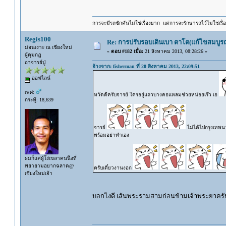
การจะมีรถซักคันไม่ใช่เรื่องยาก แต่การจะรักษารถไว้ไม่ใช่เรื่อ
Regis100
Re: การปรับรอบเดินเบา ตาโต(แก้ไขสมบูรณ
ม่อนเงาะ ณ เชียงใหม่
«
ตอบ #182 เมื่อ:
21 สิงหาคม 2013, 08:28:26 »
ผู้คุมกฎ
อาจารย์ปู่
อ้างจาก: fisherman ที่ 20 สิงหาคม 2013, 22:09:51
ออฟไลน์
เพศ:
หวัดดีครับจารย์ ใครอยู่แถวบางคอแหลมช่วยหน่อยเร๊ว เอ
กระทู้: 18,639
จารย์
ไม่ได้ไปกรุงเทพน
พร้อมอย่าทำเอง
ผมก็แค่ผู้โง่เขลาคนนึงที่
พยายามอยากฉลาด@
ครับเดี๋ยวงานงอก
เชียงใหม่เจ้า
บอกไงดี เส้นพระรามสามก่อนข้ามเจ้าพระยาครั