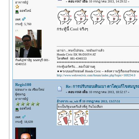
«
ตอบ #167 เมื่อ:
10 กรกฎาคม 2013, 14:29:52 »
อาจารย์ปู่
ออฟไลน์
เพศ:
กระทู้: 5,760
กระทู้นี้ Cool จริงๆ
เอาน่า...ทนๆไปก่อน...รถมันเก่าแล้ว
Honda Civic EK 96-D16Y4 AT
โทรศัพท์ 081-4340153
กันต์@ท่าอิฐ นนทบุรี 081-
*****************************************************
4340153
กระทู้แอร์ครับ....ลองไปอ่านดู
★★ระบบแอร์รถยนต์ Honda Civic -- คลังความรู้เรื่องแอร์รถย
http://www.welovecivic.com/forum/index.php?topic=169234.0
Regis100
Re: การปรับรอบเดินเบา ตาโต(แก้ไขสมบูรณ
ม่อนเงาะ ณ เชียงใหม่
«
ตอบ #168 เมื่อ:
10 กรกฎาคม 2013, 18:52:17 »
ผู้คุมกฎ
อาจารย์ปู่
อ้างจาก: su_wit ที่ 10 กรกฎาคม 2013, 13:57:51
จะเป็นรัฐมนตรีแล้วพี่ตู่ กินไม่เลือก
ออฟไลน์
เพศ:
กระทู้: 18,639