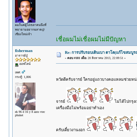
ผมก็แค่ผู้โง่เขลาคนนึงที่
พยายามอยากฉลาด@
เชียงใหม่เจ้า
เชื่อผมไม่เชื่อผมไม่มีปัญหา
fisherman
Re: การปรับรอบเดินเบา ตาโต(แก้ไขสมบูรณ
อาจารย์ปู่
«
ตอบ #181 เมื่อ:
20 สิงหาคม 2013, 22:09:51 »
ออฟไลน์
เพศ:
กระทู้: 1,806
หวัดดีครับจารย์ ใครอยู่แถวบางคอแหลมช่วยหน่
จารย์
ไม่ได้ไปกรุง
เครื่องมือไม่พร้อมอย่าทำเอง
ek 96 d 16 y 8 auto vtec
phuket
ครับเดี๋ยวงานงอก