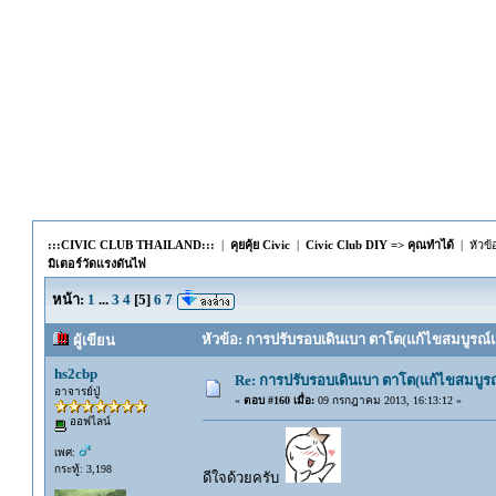
:::CIVIC CLUB THAILAND:::
|
คุยคุ้ย Civic
|
Civic Club DIY => คุณทำได้
| หัวข้
มิเตอร์วัดแรงดันไฟ
หน้า:
1
...
3
4
[
5
]
6
7
หัวข้อ: การปรับรอบเดินเบา ตาโต(แก้ไขสมบูรณ์แล
ผู้เขียน
hs2cbp
Re: การปรับรอบเดินเบา ตาโต(แก้ไขสมบูรณ
อาจารย์ปู่
«
ตอบ #160 เมื่อ:
09 กรกฎาคม 2013, 16:13:12 »
ออฟไลน์
เพศ:
กระทู้: 3,198
ดีใจด้วยครับ