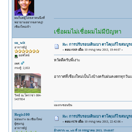
ผมก็แค่ผู้โง่เขลาคนนึงที่
พยายามอยากฉลาด@
เชียงใหม่เจ้า
เชื่อผมไม่เชื่อผมไม่มีปัญหา
su_wit
Re: การปรับรอบเดินเบา ตาโต(แก้ไขสมบูรณ
อาจารย์ปู่
«
ตอบ #169 เมื่อ:
10 กรกฎาคม 2013, 19:44:07 »
ออฟไลน์
หวัดดีครับพี่เงาะ
เพศ:
กระทู้: 2,053
อากาศที่เชียงใหม่เป็นไงบ้างครับฝนคงตกทุกวั
วิทย์ ณ.โคราชา 084-
5437854
แมงกะซอนบิน
Regis100
Re: การปรับรอบเดินเบา ตาโต(แก้ไขสมบูรณ
ม่อนเงาะ ณ เชียงใหม่
«
ตอบ #170 เมื่อ:
10 กรกฎาคม 2013, 22:42:06 »
ผู้คุมกฎ
อาจารย์ปู่
อ้างจาก: su_wit ที่ 10 กรกฎาคม 2013, 19:44:07