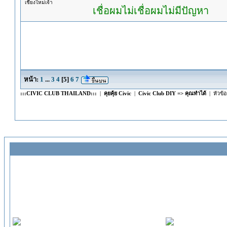
เชียงใหม่เจ้า
เชื่อผมไม่เชื่อผมไม่มีปัญหา
หน้า:
1
...
3
4
[
5
]
6
7
:::CIVIC CLUB THAILAND:::
|
คุยคุ้ย Civic
|
Civic Club DIY => คุณทำได้
| หัวข้