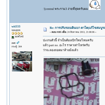
:'(central พระราม3 ง่ายที่สุดครับผม
wit533
Re: การปรับรอบเดินเบา ตาโต(แก้ไขสมบูรณ
จอมยุทธ
«
ตอบ #185 เมื่อ:
24 สิงหาคม 2013, 21:08:06 »
ออฟไลน์
ปะเกนตัวนี้ จำเป็นต้องเบิกใหม่ไหมครับ
เพศ:
แล้ว part no. อะไร ราคาเท่าไหร่ครับ
กระทู้: 304
ว่าจะลองถอดมาล้างมั่งแล้ว