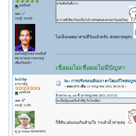
หวัดดีครับพี่เงาะ
ออฟไลน์
เพศ:
กระทู้: 18,639
อากาศที่เชียงใหม่เป็นไงบ้างครับฝนคงตกทุกวันเลยไหม
ไม่เห็นแดดมาสามสี่วันแล้วครับ ฝนตกๆหยุดๆ
ผมก็แค่ผู้โง่เขลาคนนึงที่
พยายามอยากฉลาด@
เชียงใหม่เจ้า
เชื่อผมไม่เชื่อผมไม่มีปัญหา
hs2cbp
Re: การปรับรอบเดินเบา ตาโต(แก้ไขสมบูรณ
อาจารย์ปู่
«
ตอบ #171 เมื่อ:
11 กรกฎาคม 2013, 06:54:56 »
ออฟไลน์
อ้างจาก: su_wit ที่ 10 กรกฎาคม 2013, 13:57:51
เพศ:
จะเป็นรัฐมนตรีแล้วพี่ตู่ กินไม่เลือก
กระทู้: 3,198
ก็สีสัน เด่นจนเกินห้ามใจ ว่าแล้วน้ำสายสอ
ตู่ @ ระยอง 0634659653