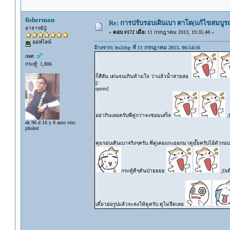
fisherman
Re: การปรับรอบเดินเบา ตาโต(แก้ไขสมบูรณ
อาจารย์ปู่
«
ตอบ #172 เมื่อ:
11 กรกฎาคม 2013, 19:35:48 »
ออฟไลน์
อ้างจาก: hs2cbp ที่ 11 กรกฎาคม 2013, 06:54:56
เพศ:
กระทู้: 1,806
ก็สีสัน เด่นจนเกินห้ามใจ ว่าแล้วน้ำสายสอ
[/
quote]
อย่ากินเลยครับพี่ตู่กว่าจะซ่อมเสร็จ
;D
ek 96 d 16 y 8 auto vtec
phuket
คุมรอบเดินเบาจริงๆครับ พี่ตู่เคยแกะออกมาดูมั๊ยครับไอ้ตัวรอ
กระทู้ดีๆดันปายยยย
;Dเด
เดี๋ยวย่อรูปแล้วจะลงให้ดูครับ ดูไม่จืดเลย