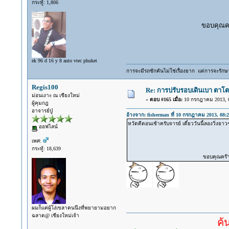
กระทู้: 1,806
ขอบคุณคร๊าบบ
ek 96 d 16 y 8 auto vtec phuket
การจะมีรถซักคันไม่ใช่เรื่องยาก แต่การจะรักษาร
Regis100
Re: การปรับรอบเดินเบา ตาโต
ม่อนเงาะ ณ เชียงใหม่
«
ตอบ #165 เมื่อ:
10 กรกฎาคม 2013, 0
ผู้คุมกฎ
อาจารย์ปู่
อ้างจาก: fisherman ที่ 10 กรกฎาคม 2013, 08:2
หวัดดีตอนเช้าครับจารย์ เดี๋ยววันนี้ลองวิ่งยาว
ออฟไลน์
เพศ:
กระทู้: 18,639
ขอบคุณคร๊าบบบบ
ผมก็แค่ผู้โง่เขลาคนนึงที่พยายามอยาก
ฉลาด@ เชียงใหม่เจ้า
ค้นคำตอบ