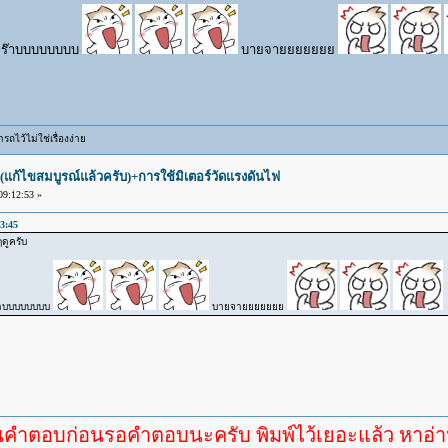
บบบบบบ
บายจายยยยยยย
ถไว้ไม่ใช่เรื่องง่าย
(แก้ไขสมบูรณ์แล้วครับ)+การใช้มิเตอร์วัดแรงดันไฟ
9:12:53 »
3:45
ๆดูครับ
บบบบ
บายจายยยยยยย
ก่อนรอคำตอบนะครับ พิมพ์ไว้เยอะแล้ว หาอ่านกันดู