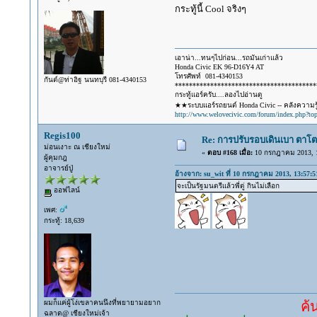
กระทู้นี้ Cool จริงๆ
เอาน่า...ทนๆไปก่อน...รถมันเก่าแล้ว
Honda Civic EK 96-D16Y4 AT
โทรศัพท์ 081-4340153
กันต์@ท่าอิฐ นนทบุรี 081-4340153
****************************************
กระทู้แอร์ครับ....ลองไปอ่านดู
★★ระบบแอร์รถยนต์ Honda Civic -- คลังความรู้
http://www.welovecivic.com/forum/index.php?to
Regis100
Re: การปรับรอบเดินเบา ตาโต
ม่อนเงาะ ณ เชียงใหม่
«
ตอบ #168 เมื่อ:
10 กรกฎาคม 2013, 1
ผู้คุมกฎ
อาจารย์ปู่
อ้างจาก: su_wit ที่ 10 กรกฎาคม 2013, 13:57:5
จะเป็นรัฐมนตรีแล้วพี่ตู่ กินไม่เลือก
ออฟไลน์
เพศ:
กระทู้: 18,639
ผมก็แค่ผู้โง่เขลาคนนึงที่พยายามอยาก
ค้นคำตอบ
ฉลาด@ เชียงใหม่เจ้า