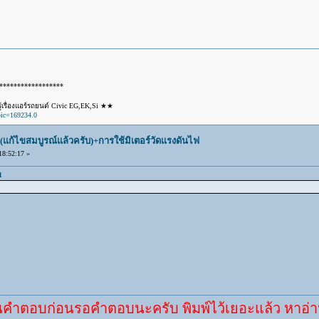
******************
เรื่องแอร์รถยนต์ Civic EG,EK,Si ★★
pic=169234.0
(แก้ไขสมบูรณ์แล้วครับ)+การใช้มิเตอร์วัดแรงดันไฟ
8:52:17 »
1
ก่อนรอคำตอบนะครับ พิมพ์ไว้เยอะแล้ว หาอ่านกันดู