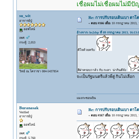
เชื่อผมไม่เชื่อผมไม่มีป
su_wit
Re: การปรับรอบเดินเบา ตาโต
อาจารย์ปู่
«
ตอบ #166 เมื่อ:
10 กรกฎาคม 2013, 1
ออฟไลน์
อ้างจาก: hs2cbp ที่ 09 กรกฎาคม 2013, 16:13:
เพศ:
กระทู้: 2,053
ดีใจด้วยครับ
สีฝาครอบวาล์ว กับ กะลา น่ากินดีจัง
วิทย์ ณ.โคราชา 084-5437854
จะเป็นรัฐมนตรีแล้วพี่ตู่ กินไม่เลือก
แมงกะซอนบิน
Buranasak
Re: การปรับรอบเดินเบา ตาโต
Verified
«
ตอบ #167 เมื่อ:
10 กรกฎาคม 2013, 1
อาจารย์ปู่
ออฟไลน์
เพศ:
กระทู้: 5,760