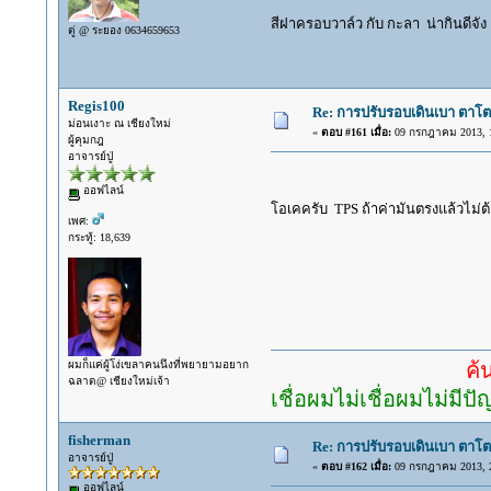
สีฝาครอบวาล์ว กับ กะลา น่ากินดีจั
ตู่ @ ระยอง 0634659653
Regis100
Re: การปรับรอบเดินเบา ตาโต
ม่อนเงาะ ณ เชียงใหม่
«
ตอบ #161 เมื่อ:
09 กรกฎาคม 2013, 1
ผู้คุมกฎ
อาจารย์ปู่
ออฟไลน์
โอเคครับ TPS ถ้าค่ามันตรงแล้วไม่
เพศ:
กระทู้: 18,639
ผมก็แค่ผู้โง่เขลาคนนึงที่พยายามอยาก
ค้นคำตอบ
ฉลาด@ เชียงใหม่เจ้า
เชื่อผมไม่เชื่อผมไม่มีป
fisherman
Re: การปรับรอบเดินเบา ตาโต
อาจารย์ปู่
«
ตอบ #162 เมื่อ:
09 กรกฎาคม 2013, 2
ออฟไลน์