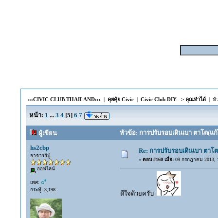
:::CIVIC CLUB THAILAND:::
|
คุยคุ้ย Civic
|
Civic Club DIY => คุณทำได้
| หั
หน้า:
1
...
3
4
[
5
]
6
7
หัวข้อ: การปรับรอบเดินเบา ตาโต(แก้
ผู้เขียน
hs2cbp
Re: การปรับรอบเดินเบา ตาโต
อาจารย์ปู่
«
ตอบ #160 เมื่อ:
09 กรกฎาคม 2013, 1
ออฟไลน์
เพศ:
กระทู้: 3,198
ดีใจด้วยครับ