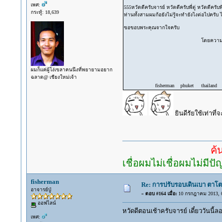
เพศ:
555หวัดดีครับจารย์ หวัดดีครับพี่ตู่ หวัดดีครับพ
กระทู้: 18,639
ท่านทั้งสามผมก้อยังไม่รู้จะทำยังไงต่อไปครับ 
ขอขอบพระคุณจากใจครับ
โดยความนับถ
จรัสพล อ
ผมก็แค่ผู้โง่เขลาคนนึงที่พยายามอยาก
ฉลาด@ เชียงใหม่เจ้า
fisherman phuket thailand d 16 y 
ยินดีรัยใช้เท่าที่
ค้นคำตอบ
เชื่อผมไม่เชื่อผมไม่มีป
fisherman
Re: การปรับรอบเดินเบา ตาโต
อาจารย์ปู่
«
ตอบ #164 เมื่อ:
10 กรกฎาคม 2013, 0
ออฟไลน์
หวัดดีตอนเช้าครับจารย์ เดี๋ยววันนี้ลอ
เพศ: