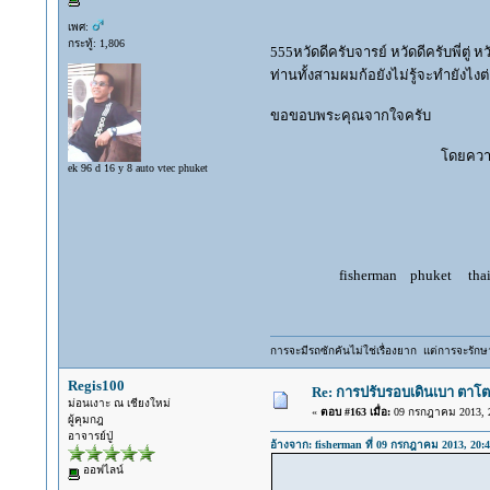
เพศ:
กระทู้: 1,806
555หวัดดีครับจารย์ หวัดดีครับพี่ตู่ หว
ท่านทั้งสามผมก้อยังไม่รู้จะทำยังไง
ขอขอบพระคุณจากใจครับ
โดยความนับ
ek 96 d 16 y 8 auto vtec phuket
จรัสพล อ
fisherman phuket thailand d
การจะมีรถซักคันไม่ใช่เรื่องยาก แต่การจะรักษาร
Regis100
Re: การปรับรอบเดินเบา ตาโต
ม่อนเงาะ ณ เชียงใหม่
«
ตอบ #163 เมื่อ:
09 กรกฎาคม 2013, 2
ผู้คุมกฎ
อาจารย์ปู่
อ้างจาก: fisherman ที่ 09 กรกฎาคม 2013, 20:4
ออฟไลน์