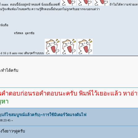
ี่ manx ตอนนี้นั่งอยู่หน้าคอมพ์ นั่งอมยิ้มเลยพี่
ถ้าไม่ได้ความช่วยเห
ไม่รู้จะพิมพ์อะไรเลยครับ ความรู้สึกตอนนี้มันบอกไม่ถูกครับอยากจะบอกแต่ว่า
ือ
ุตรชัย
8 auto vtec เดิมๆคร๊าบบบบ
จะทำได้ครับ
ก่อนรอคำตอบนะครับ พิมพ์ไว้เยอะแล้ว หาอ่านกันดู
ัญหา
(แก้ไขสมบูรณ์แล้วครับ)+การใช้มิเตอร์วัดแรงดันไฟ
8:23:45 »
งวิ่งยาวๆดูครับ