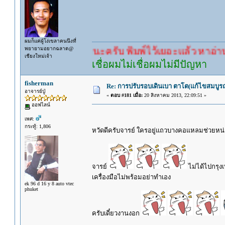
ผมก็แค่ผู้โง่เขลาคนนึงที่
พยายามอยากฉลาด@
รอคำตอบนะครับ พิมพ์ไว้เยอะแล้ว หาอ่านกันดู
เชียงใหม่เจ้า
เชื่อผมไม่เชื่อผมไม่มีปัญหา
fisherman
Re: การปรับรอบเดินเบา ตาโต(แก้ไขสมบูรณ
อาจารย์ปู่
«
ตอบ #181 เมื่อ:
20 สิงหาคม 2013, 22:09:51 »
ออฟไลน์
เพศ:
กระทู้: 1,806
หวัดดีครับจารย์ ใครอยู่แถวบางคอแหลมช่วยหน่
จารย์
ไม่ได้ไปกรุง
เครื่องมือไม่พร้อมอย่าทำเอง
ek 96 d 16 y 8 auto vtec
phuket
ครับเดี๋ยวงานงอก