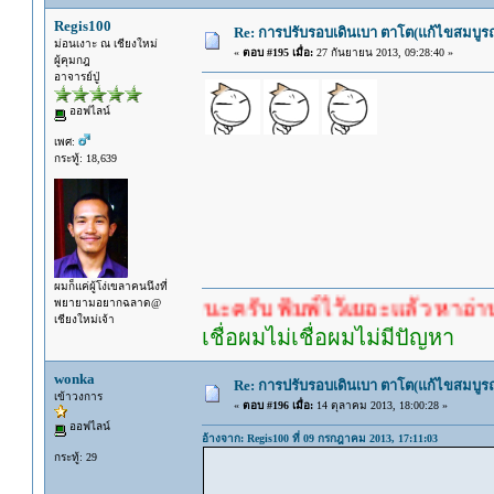
Regis100
Re: การปรับรอบเดินเบา ตาโต(แก้ไขสมบูรณ
ม่อนเงาะ ณ เชียงใหม่
«
ตอบ #195 เมื่อ:
27 กันยายน 2013, 09:28:40 »
ผู้คุมกฎ
อาจารย์ปู่
ออฟไลน์
เพศ:
กระทู้: 18,639
ผมก็แค่ผู้โง่เขลาคนนึงที่
พยายามอยากฉลาด@
รอคำตอบนะครับ พิมพ์ไว้เยอะแล้ว หาอ่านกันดู
เชียงใหม่เจ้า
เชื่อผมไม่เชื่อผมไม่มีปัญหา
wonka
Re: การปรับรอบเดินเบา ตาโต(แก้ไขสมบูรณ
เข้าวงการ
«
ตอบ #196 เมื่อ:
14 ตุลาคม 2013, 18:00:28 »
ออฟไลน์
อ้างจาก: Regis100 ที่ 09 กรกฎาคม 2013, 17:11:03
กระทู้: 29