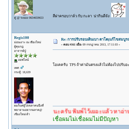
สีฝาครอบวาล์ว กับ กะลา น่ากินดีจัง
ตู่ @ ระยอง 0634659653
Regis100
Re: การปรับรอบเดินเบา ตาโต(แก้ไขสมบูรณ
ม่อนเงาะ ณ เชียงใหม่
«
ตอบ #161 เมื่อ:
09 กรกฎาคม 2013, 17:11:03 »
ผู้คุมกฎ
อาจารย์ปู่
ออฟไลน์
โอเคครับ TPS ถ้าค่ามันตรงแล้วไม่ต้องไปปรับอ
เพศ:
กระทู้: 18,639
ผมก็แค่ผู้โง่เขลาคนนึงที่
พยายามอยากฉลาด@
รอคำตอบนะครับ พิมพ์ไว้เยอะแล้ว หาอ่านกันดู
เชียงใหม่เจ้า
เชื่อผมไม่เชื่อผมไม่มีปัญหา