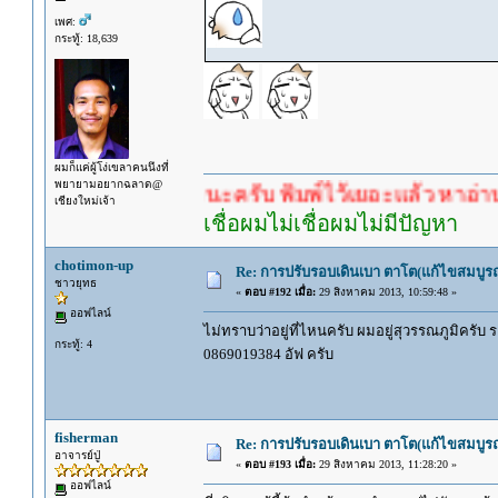
เพศ:
กระทู้: 18,639
ผมก็แค่ผู้โง่เขลาคนนึงที่
พยายามอยากฉลาด@
รอคำตอบนะครับ พิมพ์ไว้เยอะแล้ว หาอ่านกันดู
เชียงใหม่เจ้า
เชื่อผมไม่เชื่อผมไม่มีปัญหา
chotimon-up
Re: การปรับรอบเดินเบา ตาโต(แก้ไขสมบูรณ
ชาวยุทธ
«
ตอบ #192 เมื่อ:
29 สิงหาคม 2013, 10:59:48 »
ออฟไลน์
ไม่ทราบว่าอยู่ที่ไหนครับ ผมอยู่สุวรรณภูมิครับ
กระทู้: 4
0869019384 อัฟ ครับ
fisherman
Re: การปรับรอบเดินเบา ตาโต(แก้ไขสมบูรณ
อาจารย์ปู่
«
ตอบ #193 เมื่อ:
29 สิงหาคม 2013, 11:28:20 »
ออฟไลน์