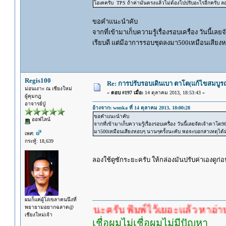
โอเคครับ TPS ถ้าค่ามันตรงแล้วไม่ต้องไปปรับอะไรอีกครับ ล
ขอคำแนะนำคับ
จากที่เข้ามาเก็บความรู้เรื่องรอบเครื่อง วันนี้เล
เรียบดี แต่มีอาการรอบชุดลงมา500เหมือนเสียง
Regis100
Re: การปรับรอบเดินเบา ตาโต(แก้ไขสมบูรณ
ม่อนเงาะ ณ เชียงใหม่
«
ตอบ #197 เมื่อ:
14 ตุลาคม 2013, 18:53:43 »
ผู้คุมกฎ
อาจารย์ปู่
อ้างจาก: wonka ที่ 14 ตุลาคม 2013, 18:00:28
ขอคำแนะนำคับ
ออฟไลน์
จากที่เข้ามาเก็บความรู้เรื่องรอบเครื่อง วันนี้เลยจัดเจ้าตาโ
มา500เหมือนเสียงหอบๆ นานๆครั้งนะคับ พอจะบอกสาเหตุได้ม
เพศ:
กระทู้: 18,639
ลองใช้ดูซักระยะครับ ให้กล่องมันปรับค่าเองดูก
ผมก็แค่ผู้โง่เขลาคนนึงที่
พยายามอยากฉลาด@
รอคำตอบนะครับ พิมพ์ไว้เยอะแล้ว หาอ่านกันดู
เชียงใหม่เจ้า
เชื่อผมไม่เชื่อผมไม่มีปัญหา