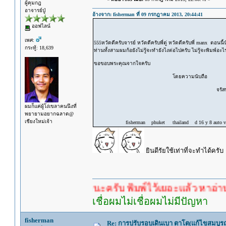
ผู้คุมกฎ
อาจารย์ปู่
อ้างจาก: fisherman ที่ 09 กรกฎาคม 2013, 20:44:41
ออฟไลน์
เพศ:
555หวัดดีครับจารย์ หวัดดีครับพี่ตู่ หวัดดีครับพี่ manx ตอนนี้นั
กระทู้: 18,639
ท่านทั้งสามผมก้อยังไม่รู้จะทำยังไงต่อไปครับ ไม่รู้จะพิมพ์อ
ขอขอบพระคุณจากใจครับ
โดยความนับถือ
จรัสพล อุตร
ผมก็แค่ผู้โง่เขลาคนนึงที่
พยายามอยากฉลาด@
เชียงใหม่เจ้า
fisherman phuket thailand d 16 y 8 auto vtec
ยินดีรัยใช้เท่าที่จะทำได้ครับ
รอคำตอบนะครับ พิมพ์ไว้เยอะแล้ว หาอ่านกันดู
เชื่อผมไม่เชื่อผมไม่มีปัญหา
fisherman
Re: การปรับรอบเดินเบา ตาโต(แก้ไขสมบูรณ