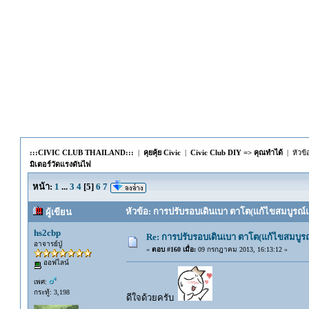
:::CIVIC CLUB THAILAND:::
|
คุยคุ้ย Civic
|
Civic Club DIY => คุณทำได้
| หัวข้
มิเตอร์วัดแรงดันไฟ
หน้า:
1
...
3
4
[
5
]
6
7
หัวข้อ: การปรับรอบเดินเบา ตาโต(แก้ไขสมบูรณ์แล
ผู้เขียน
hs2cbp
Re: การปรับรอบเดินเบา ตาโต(แก้ไขสมบูรณ
อาจารย์ปู่
«
ตอบ #160 เมื่อ:
09 กรกฎาคม 2013, 16:13:12 »
ออฟไลน์
เพศ:
กระทู้: 3,198
ดีใจด้วยครับ