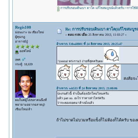
การปรับรอบเดินเบา ตาโต แก้ไขสมบูรณ์แล้วครับ +การใช้มิ
Regis100
Re: การปรับรอบเดินเบา ตาโต(แก้ไขสมบูรณ
ม่อนเงาะ ณ เชียงใหม่
«
ตอบ #186 เมื่อ:
25 สิงหาคม 2013, 11:03:27 »
ผู้คุมกฎ
อาจารย์ปู่
อ้างจาก: Uthai8801 ที่ 24 สิงหาคม 2013, 20:25:47
ออฟไลน์
เพศ:
:'(central พระราม3 ง่ายที่สุดครับผม
กระทู้: 18,639
สงสัยจะไ
อ้างจาก: wit533 ที่ 24 สิงหาคม 2013, 21:08:06
ปะเกนตัวนี้ จำเป็นต้องเบิกใหม่ไหมครับ
แล้ว part no. อะไร ราคาเท่าไหร่ครับ
ผมก็แค่ผู้โง่เขลาคนนึงที่
ว่าจะลองถอดมาล้างมั่งแล้ว
พยายามอยากฉลาด@
เชียงใหม่เจ้า
ถ้าไม่ขาดไม่บวมหรือแข็งก็ไม่ต้องก็ได้ครับ ของ