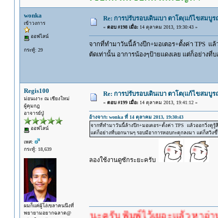
wonka
Re: การปรับรอบเดินเบา ตาโต(แก้ไขสมบูรณ
เข้าวงการ
«
ตอบ #198 เมื่อ:
14 ตุลาคม 2013, 19:30:43 »
ออฟไลน์
จากที่ทำมาวันนี้ล้างปีก+มอเตอร+ตั้งค่า TPS แล้
กระทู้: 29
ตัดเท่านั้น อาการน้องๆป้ายแดงเลย แต่ก็อย่างท
Regis100
Re: การปรับรอบเดินเบา ตาโต(แก้ไขสมบูรณ
ม่อนเงาะ ณ เชียงใหม่
«
ตอบ #199 เมื่อ:
14 ตุลาคม 2013, 19:41:12 »
ผู้คุมกฎ
อาจารย์ปู่
อ้างจาก: wonka ที่ 14 ตุลาคม 2013, 19:30:43
จากที่ทำมาวันนี้ล้างปีก+มอเตอร+ตั้งค่า TPS แล้วออกวิ่งดูร
ออฟไลน์
แต่ก็อย่างที่บอกนานๆ รอบมีอาการหอบกะตุกลงมา แต่ก็สวิงขึ
เพศ:
กระทู้: 18,639
ลองใช้งานดูซักระยะครับ
ผมก็แค่ผู้โง่เขลาคนนึงที่
พยายามอยากฉลาด@
รอคำตอบนะครับ พิมพ์ไว้เยอะแล้ว หาอ่านกันดู