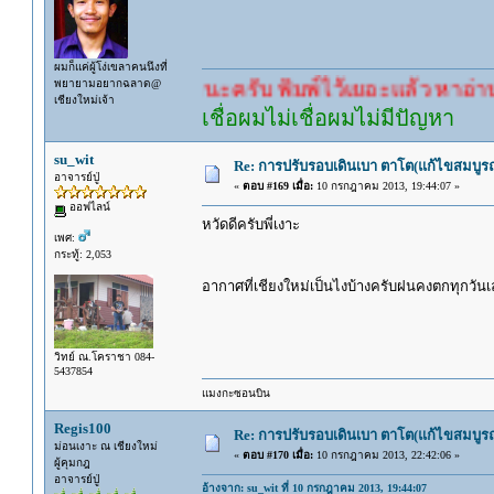
ผมก็แค่ผู้โง่เขลาคนนึงที่
พยายามอยากฉลาด@
รอคำตอบนะครับ พิมพ์ไว้เยอะแล้ว หาอ่านกันดู
เชียงใหม่เจ้า
เชื่อผมไม่เชื่อผมไม่มีปัญหา
su_wit
Re: การปรับรอบเดินเบา ตาโต(แก้ไขสมบูรณ
อาจารย์ปู่
«
ตอบ #169 เมื่อ:
10 กรกฎาคม 2013, 19:44:07 »
ออฟไลน์
หวัดดีครับพี่เงาะ
เพศ:
กระทู้: 2,053
อากาศที่เชียงใหม่เป็นไงบ้างครับฝนคงตกทุกวั
วิทย์ ณ.โคราชา 084-
5437854
แมงกะซอนบิน
Regis100
Re: การปรับรอบเดินเบา ตาโต(แก้ไขสมบูรณ
ม่อนเงาะ ณ เชียงใหม่
«
ตอบ #170 เมื่อ:
10 กรกฎาคม 2013, 22:42:06 »
ผู้คุมกฎ
อาจารย์ปู่
อ้างจาก: su_wit ที่ 10 กรกฎาคม 2013, 19:44:07