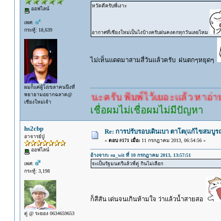
หวัดดีครับพี่เงาะ
ออฟไลน์
เพศ:
กระทู้: 18,639
อากาศที่เชียงใหม่เป็นไงบ้างครับฝนคงตกทุกวันเลยไหม
ไม่เห็นแดดมาสามสี่วันแล้วครับ ฝนตกๆหยุดๆ
ผมก็แค่ผู้โง่เขลาคนนึงที่
พยายามอยากฉลาด@
รอคำตอบนะครับ พิมพ์ไว้เยอะแล้ว หาอ่านกันดู
เชียงใหม่เจ้า
เชื่อผมไม่เชื่อผมไม่มีปัญหา
hs2cbp
Re: การปรับรอบเดินเบา ตาโต(แก้ไขสมบูรณ
อาจารย์ปู่
«
ตอบ #171 เมื่อ:
11 กรกฎาคม 2013, 06:54:56 »
ออฟไลน์
อ้างจาก: su_wit ที่ 10 กรกฎาคม 2013, 13:57:51
เพศ:
จะเป็นรัฐมนตรีแล้วพี่ตู่ กินไม่เลือก
กระทู้: 3,198
ก็สีสัน เด่นจนเกินห้ามใจ ว่าแล้วน้ำสายสอ
ตู่ @ ระยอง 0634659653