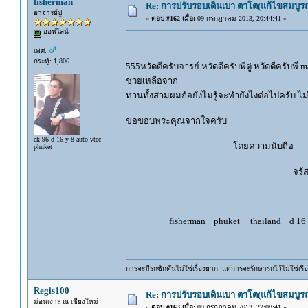
fisherman
Re: การปรับรอบเดินเบา ตาโต(แก้ไขสมบูรณ
อาจารย์ปู่
«
ตอบ #162 เมื่อ:
09 กรกฎาคม 2013, 20:44:41 »
ออฟไลน์
เพศ:
กระทู้: 1,806
555หวัดดีครับจารย์ หวัดดีครับพี่ตู่ หวัดดีครับพี่ 
ช่วยเหลือจาก
ท่านทั้งสามผมก้อยังไม่รู้จะทำยังไงต่อไปครับ ไ
ขอขอบพระคุณจากใจครับ
ek 96 d 16 y 8 auto vtec
โดยความนับถือ
phuket
จรัสพล อุตร
fisherman phuket thailand d 16 y 8 a
การจะมีรถซักคันไม่ใช่เรื่องยาก แต่การจะรักษารถไว้ไม่ใช่เรื่อ
Regis100
Re: การปรับรอบเดินเบา ตาโต(แก้ไขสมบูรณ
ม่อนเงาะ ณ เชียงใหม่
«
ตอบ #163 เมื่อ:
09 กรกฎาคม 2013, 22:08:41 »