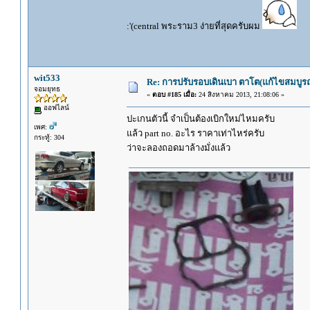
:'(central พระราม3 ง่ายที่สุดครับผม
wit533
Re: การปรับรอบเดินเบา ตาโต(แก้ไขสมบูรณ
จอมยุทธ
«
ตอบ #185 เมื่อ:
24 สิงหาคม 2013, 21:08:06 »
ออฟไลน์
ปะเกนตัวนี้ จำเป็นต้องเบิกใหม่ไหมครับ
เพศ:
แล้ว part no. อะไร ราคาเท่าไหร่ครับ
กระทู้: 304
ว่าจะลองถอดมาล้างมั่งแล้ว