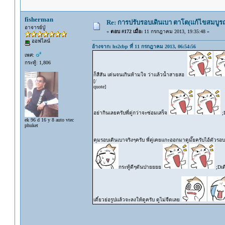
fisherman
Re: การปรับรอบเดินเบา ตาโต(แก้ไขสมบูรณ
อาจารย์ปู่
«
ตอบ #172 เมื่อ:
11 กรกฎาคม 2013, 19:35:48 »
ออฟไลน์
อ้างจาก: hs2cbp ที่ 11 กรกฎาคม 2013, 06:54:56
เพศ:
กระทู้: 1,806
ก็สีสัน เด่นจนเกินห้ามใจ ว่าแล้วน้ำสายสอ
[/
quote]
อย่ากินเลยครับพี่ตู่กว่าจะซ่อมเสร็จ
;D
ek 96 d 16 y 8 auto vtec
phuket
คุมรอบเดินเบาจริงๆครับ พี่ตู่เคยแกะออกมาดูมั๊ยครับไอ้ตัวรอ
กระทู้ดีๆดันปายยยย
;Dเด
เดี๋ยวย่อรูปแล้วจะลงให้ดูครับ ดูไม่จืดเลย