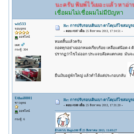
รอคำตอบนะครับ พิมพ์ไว้เยอะแล้ว หาอ่านกันดู
เชื่อผมไม่เชื่อผมไม่มีปัญหา
wit533
Re: การปรับรอบเดินเบา ตาโต(แก้ไขสมบูรณ
จอมยุทธ
«
ตอบ #187 เมื่อ:
25 สิงหาคม 2013, 17:14:51 »
ออฟไลน์
หมดสิ้นแล้วครับ
เพศ:
ถอดทุกอย่างออกหมดเรียบร้อย เหลือแต่น๊อต 4 ตัว ที
กระทู้: 304
ปรากฏว่าไขไม่ออก ประแจบล๊อคแตกเลย มันจะ
ยืนเงิบอยู่พักใหญ่ แล้วทำได้แต่ประกอบกลับ
Uthai8801
Re: การปรับรอบเดินเบา ตาโต(แก้ไขสมบูรณ
ชาวยุทธ
«
ตอบ #188 เมื่อ:
25 สิงหาคม 2013, 17:31:20 »
ออฟไลน์
กระทู้: 6
อ้างจาก: Regis100 ที่ 25 สิงหาคม 2013, 11:03:27