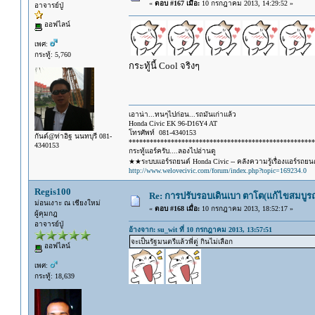
«
ตอบ #167 เมื่อ:
10 กรกฎาคม 2013, 14:29:52 »
อาจารย์ปู่
ออฟไลน์
เพศ:
กระทู้: 5,760
กระทู้นี้ Cool จริงๆ
เอาน่า...ทนๆไปก่อน...รถมันเก่าแล้ว
Honda Civic EK 96-D16Y4 AT
โทรศัพท์ 081-4340153
กันต์@ท่าอิฐ นนทบุรี 081-
*****************************************************
4340153
กระทู้แอร์ครับ....ลองไปอ่านดู
★★ระบบแอร์รถยนต์ Honda Civic -- คลังความรู้เรื่องแอร์รถย
http://www.welovecivic.com/forum/index.php?topic=169234.0
Regis100
Re: การปรับรอบเดินเบา ตาโต(แก้ไขสมบูรณ
ม่อนเงาะ ณ เชียงใหม่
«
ตอบ #168 เมื่อ:
10 กรกฎาคม 2013, 18:52:17 »
ผู้คุมกฎ
อาจารย์ปู่
อ้างจาก: su_wit ที่ 10 กรกฎาคม 2013, 13:57:51
จะเป็นรัฐมนตรีแล้วพี่ตู่ กินไม่เลือก
ออฟไลน์
เพศ:
กระทู้: 18,639