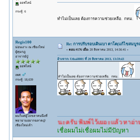
ออฟไลน์
กระทู้: 6
ทำไม่เป็นเลย ต้องการความช่วยเหลือ. กทม.
Regis100
Re: การปรับรอบเดินเบา ตาโต(แก้ไขสมบูรณ
ม่อนเงาะ ณ เชียงใหม่
«
ตอบ #176 เมื่อ:
20 สิงหาคม 2013, 14:56:41 »
ผู้คุมกฎ
อาจารย์ปู่
อ้างจาก: Uthai8801 ที่ 20 สิงหาคม 2013, 13:59:43
ออฟไลน์
เพศ:
ทำไม่เป็นเลย ต้องการความช่วยเหลือ. กทม.
กระทู้: 18,639
ผมก็แค่ผู้โง่เขลาคนนึงที่
พยายามอยากฉลาด@
รอคำตอบนะครับ พิมพ์ไว้เยอะแล้ว หาอ่านกันดู
เชียงใหม่เจ้า
เชื่อผมไม่เชื่อผมไม่มีปัญหา