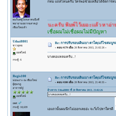
กทม แถสไหนครับ ใครพอช่วยเหลือได้จัดการหน
ผมก็แค่ผู้โง่เขลาคนนึงที่
พยายามอยากฉลาด@
รอคำตอบนะครับ พิมพ์ไว้เยอะแล้ว หาอ่านกันดู
เชียงใหม่เจ้า
เชื่อผมไม่เชื่อผมไม่มีปัญหา
Uthai8801
Re: การปรับรอบเดินเบา ตาโต(แก้ไขสมบูรณ
ชาวยุทธ
«
ตอบ #179 เมื่อ:
20 สิงหาคม 2013, 21:02:26 »
ออฟไลน์
บางคอแหลมครับ...!
กระทู้: 6
Regis100
Re: การปรับรอบเดินเบา ตาโต(แก้ไขสมบูรณ
ม่อนเงาะ ณ เชียงใหม่
«
ตอบ #180 เมื่อ:
20 สิงหาคม 2013, 21:40:35 »
ผู้คุมกฎ
อาจารย์ปู่
อ้างจาก: Uthai8801 ที่ 20 สิงหาคม 2013, 21:02:26
บางคอแหลมครับ...!
ออฟไลน์
เพศ:
กระทู้: 18,639
เอแถวนั้นผมนึกไม่ออกเลยอ่ะ จะวิ่งไปหาใครดี