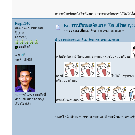
การจะมีรถซักคันไม่ใช่เรื่องยาก แต่การจะรักษารถไว้ไม่ใช่เรื่อ
Regis100
Re: การปรับรอบเดินเบา ตาโต(แก้ไขสมบูรณ
ม่อนเงาะ ณ เชียงใหม่
«
ตอบ #182 เมื่อ:
21 สิงหาคม 2013, 08:28:26 »
ผู้คุมกฎ
อาจารย์ปู่
อ้างจาก: fisherman ที่ 20 สิงหาคม 2013, 22:09:51
ออฟไลน์
เพศ:
หวัดดีครับจารย์ ใครอยู่แถวบางคอแหลมช่วยหน่อยเร๊ว เอ
กระทู้: 18,639
จารย์
ไม่ได้ไปกรุงเทพน
พร้อมอย่าทำเอง
ผมก็แค่ผู้โง่เขลาคนนึงที่
พยายามอยากฉลาด@
ครับเดี๋ยวงานงอก
เชียงใหม่เจ้า
บอกไงดี เส้นพระรามสามก่อนข้ามเจ้าพระยาครั