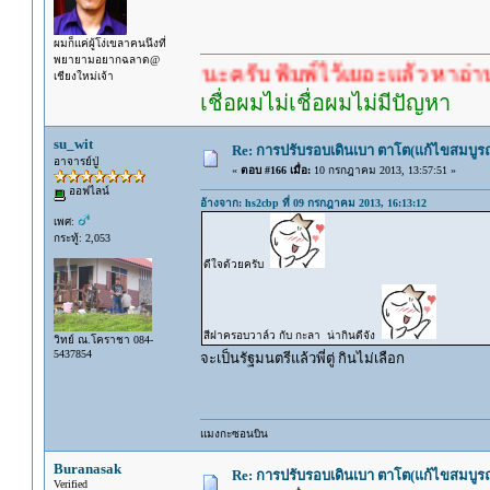
ผมก็แค่ผู้โง่เขลาคนนึงที่
พยายามอยากฉลาด@
รอคำตอบนะครับ พิมพ์ไว้เยอะแล้ว หาอ่านกันดู
เชียงใหม่เจ้า
เชื่อผมไม่เชื่อผมไม่มีปัญหา
su_wit
Re: การปรับรอบเดินเบา ตาโต(แก้ไขสมบูรณ
อาจารย์ปู่
«
ตอบ #166 เมื่อ:
10 กรกฎาคม 2013, 13:57:51 »
ออฟไลน์
อ้างจาก: hs2cbp ที่ 09 กรกฎาคม 2013, 16:13:12
เพศ:
กระทู้: 2,053
ดีใจด้วยครับ
สีฝาครอบวาล์ว กับ กะลา น่ากินดีจัง
วิทย์ ณ.โคราชา 084-
5437854
จะเป็นรัฐมนตรีแล้วพี่ตู่ กินไม่เลือก
แมงกะซอนบิน
Buranasak
Re: การปรับรอบเดินเบา ตาโต(แก้ไขสมบูรณ
Verified