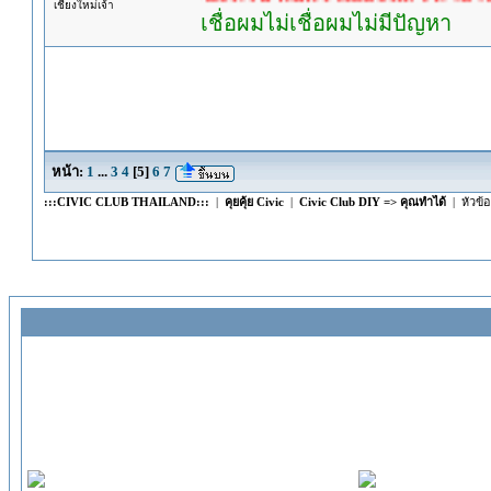
เชียงใหม่เจ้า
เชื่อผมไม่เชื่อผมไม่มีปัญหา
หน้า:
1
...
3
4
[
5
]
6
7
:::CIVIC CLUB THAILAND:::
|
คุยคุ้ย Civic
|
Civic Club DIY => คุณทำได้
| หัวข้