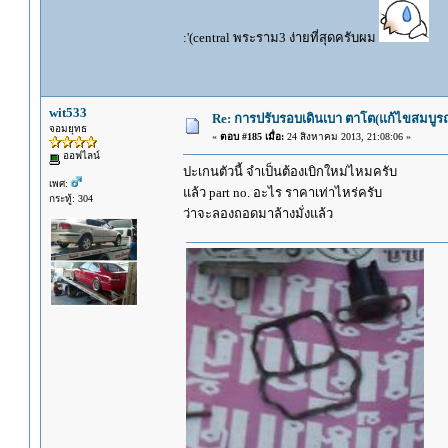
:'(central พระราม3 ง่ายที่สุดครับผม
wit533
Re: การปรับรอบเดินเบา ตาโต(แก้ไขสมบูรณ
จอมยุทธ
«
ตอบ #185 เมื่อ:
24 สิงหาคม 2013, 21:08:06 »
ออฟไลน์
ปะเกนตัวนี้ จำเป็นต้องเบิกใหม่ไหมครับ
เพศ:
แล้ว part no. อะไร ราคาเท่าไหร่ครับ
กระทู้: 304
ว่าจะลองถอดมาล้างมั่งแล้ว