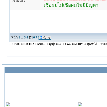
เชียงใหม่เจ้า
เชื่อผมไม่เชื่อผมไม่มีปัญหา
หน้า:
1
...
3
4
[
5
]
6
7
:::CIVIC CLUB THAILAND:::
|
คุยคุ้ย Civic
|
Civic Club DIY => คุณทำได้
| หัวข้