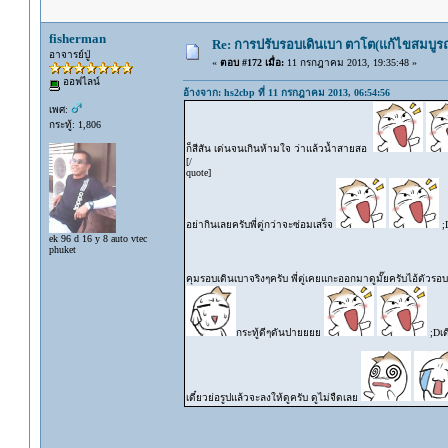
fisherman
Re: การปรับรอบเดินเบา ตาโต(แก้ไขสมบูรณ
อาจารย์ปู่
«
ตอบ #172 เมื่อ:
11 กรกฎาคม 2013, 19:35:48 »
ออฟไลน์
อ้างจาก: hs2cbp ที่ 11 กรกฎาคม 2013, 06:54:56
เพศ:
กระทู้: 1,806
ก็สีสัน เด่นจนเกินห้ามใจ ว่าแล้วน้ำสายสอ
[/
quote]
อย่ากินเลยครับพี่ตู่กว่าจะซ่อมเสร็จ
;D
ek 96 d 16 y 8 auto vtec
phuket
คุมรอบเดินเบาจริงๆครับ พี่ตู่เคยแกะออกมาดูมั๊ยครับไอ้ตัวรอ
กระทู้ดีๆดันปายยยย
;Dเด
เดี๋ยวย่อรูปแล้วจะลงให้ดูครับ ดูไม่จืดเลย