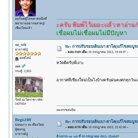
ผมก็แค่ผู้โง่เขลาคนนึงที่
พยายามอยากฉลาด@
คำตอบนะครับ พิมพ์ไว้เยอะแล้ว หาอ่านกันดู
เชียงใหม่เจ้า
เชื่อผมไม่เชื่อผมไม่มีปัญหา
su_wit
Re: การปรับรอบเดินเบา ตาโต(แก้ไขสมบูรณ
อาจารย์ปู่
«
ตอบ #169 เมื่อ:
10 กรกฎาคม 2013, 19:44:07 »
ออฟไลน์
หวัดดีครับพี่เงาะ
เพศ:
กระทู้: 2,053
อากาศที่เชียงใหม่เป็นไงบ้างครับฝนคงตกทุกวั
วิทย์ ณ.โคราชา 084-
5437854
แมงกะซอนบิน
Regis100
Re: การปรับรอบเดินเบา ตาโต(แก้ไขสมบูรณ
ม่อนเงาะ ณ เชียงใหม่
«
ตอบ #170 เมื่อ:
10 กรกฎาคม 2013, 22:42:06 »
ผู้คุมกฎ
อาจารย์ปู่
อ้างจาก: su_wit ที่ 10 กรกฎาคม 2013, 19:44:07