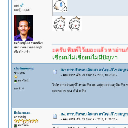
เพศ:
กระทู้: 18,639
ผมก็แค่ผู้โง่เขลาคนนึงที่
พยายามอยากฉลาด@
คำตอบนะครับ พิมพ์ไว้เยอะแล้ว หาอ่านกันดู
เชียงใหม่เจ้า
เชื่อผมไม่เชื่อผมไม่มีปัญหา
chotimon-up
Re: การปรับรอบเดินเบา ตาโต(แก้ไขสมบูรณ
ชาวยุทธ
«
ตอบ #192 เมื่อ:
29 สิงหาคม 2013, 10:59:48 »
ออฟไลน์
ไม่ทราบว่าอยู่ที่ไหนครับ ผมอยู่สุวรรณภูมิครับ
กระทู้: 4
0869019384 อัฟ ครับ
fisherman
Re: การปรับรอบเดินเบา ตาโต(แก้ไขสมบูรณ
อาจารย์ปู่
«
ตอบ #193 เมื่อ:
29 สิงหาคม 2013, 11:28:20 »
ออฟไลน์