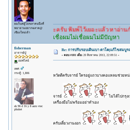
ผมก็แค่ผู้โง่เขลาคนนึงที่
พยายามอยากฉลาด@
คำตอบนะครับ พิมพ์ไว้เยอะแล้ว หาอ่านกันดู
เชียงใหม่เจ้า
เชื่อผมไม่เชื่อผมไม่มีปัญหา
fisherman
Re: การปรับรอบเดินเบา ตาโต(แก้ไขสมบูรณ
อาจารย์ปู่
«
ตอบ #181 เมื่อ:
20 สิงหาคม 2013, 22:09:51 »
ออฟไลน์
เพศ:
กระทู้: 1,806
หวัดดีครับจารย์ ใครอยู่แถวบางคอแหลมช่วยหน่
จารย์
ไม่ได้ไปกรุง
เครื่องมือไม่พร้อมอย่าทำเอง
ek 96 d 16 y 8 auto vtec
phuket
ครับเดี๋ยวงานงอก