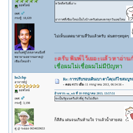
หวัดดีครับพี่เงาะ
ออฟไลน์
เพศ:
กระทู้: 18,639
อากาศที่เชียงใหม่เป็นไงบ้างครับฝนคงตกทุกวันเลยไหม
ไม่เห็นแดดมาสามสี่วันแล้วครับ ฝนตกๆหยุดๆ
ผมก็แค่ผู้โง่เขลาคนนึงที่
พยายามอยากฉลาด@
คำตอบนะครับ พิมพ์ไว้เยอะแล้ว หาอ่านกันดู
เชียงใหม่เจ้า
เชื่อผมไม่เชื่อผมไม่มีปัญหา
hs2cbp
Re: การปรับรอบเดินเบา ตาโต(แก้ไขสมบูรณ
อาจารย์ปู่
«
ตอบ #171 เมื่อ:
11 กรกฎาคม 2013, 06:54:56 »
ออฟไลน์
อ้างจาก: su_wit ที่ 10 กรกฎาคม 2013, 13:57:51
เพศ:
จะเป็นรัฐมนตรีแล้วพี่ตู่ กินไม่เลือก
กระทู้: 3,198
ก็สีสัน เด่นจนเกินห้ามใจ ว่าแล้วน้ำสายสอ
ตู่ @ ระยอง 0634659653