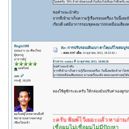
โอเคครับ TPS ถ้าค่ามันตรงแล้วไม่ต้องไปปรับอะไรอีกครับ ล
ขอคำแนะนำคับ
จากที่เข้ามาเก็บความรู้เรื่องรอบเครื่อง วันนี้เล
เรียบดี แต่มีอาการรอบชุดลงมา500เหมือนเสียง
Regis100
Re: การปรับรอบเดินเบา ตาโต(แก้ไขสมบูรณ
ม่อนเงาะ ณ เชียงใหม่
«
ตอบ #197 เมื่อ:
14 ตุลาคม 2013, 18:53:43 »
ผู้คุมกฎ
อาจารย์ปู่
อ้างจาก: wonka ที่ 14 ตุลาคม 2013, 18:00:28
ขอคำแนะนำคับ
ออฟไลน์
จากที่เข้ามาเก็บความรู้เรื่องรอบเครื่อง วันนี้เลยจัดเจ้าตาโ
มา500เหมือนเสียงหอบๆ นานๆครั้งนะคับ พอจะบอกสาเหตุได้ม
เพศ:
กระทู้: 18,639
ลองใช้ดูซักระยะครับ ให้กล่องมันปรับค่าเองดูก
ผมก็แค่ผู้โง่เขลาคนนึงที่
พยายามอยากฉลาด@
คำตอบนะครับ พิมพ์ไว้เยอะแล้ว หาอ่านกันดู
เชียงใหม่เจ้า
เชื่อผมไม่เชื่อผมไม่มีปัญหา