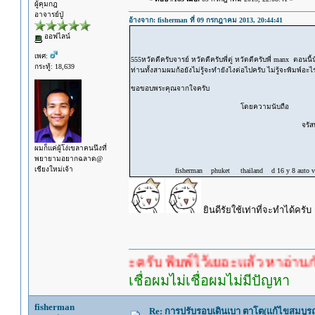
ผู้คุมกฎ
อาจารย์ปู่
อ้างจาก: fisherman ที่ 09 กรกฎาคม 2013, 20:44:41
ออฟไลน์
เพศ:
555หวัดดีครับจารย์ หวัดดีครับพี่ตู่ หวัดดีครับพี่ manx ตอนนี้นั
กระทู้: 18,639
ท่านทั้งสามผมก้อยังไม่รู้จะทำยังไงต่อไปครับ ไม่รู้จะพิมพ์อ
ขอขอบพระคุณจากใจครับ
โดยความนับถือ
จรัสพล อุตร
ผมก็แค่ผู้โง่เขลาคนนึงที่
พยายามอยากฉลาด@
เชียงใหม่เจ้า
fisherman phuket thailand d 16 y 8 auto vtec
ยินดีรัยใช้เท่าที่จะทำได้ครับ
คำตอบนะครับ พิมพ์ไว้เยอะแล้ว หาอ่านกันดู
เชื่อผมไม่เชื่อผมไม่มีปัญหา
fisherman
Re: การปรับรอบเดินเบา ตาโต(แก้ไขสมบูรณ