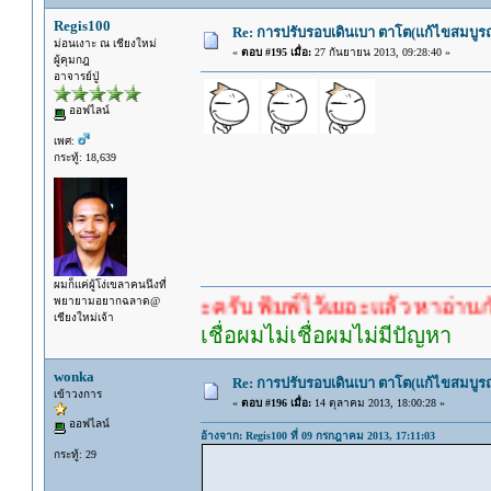
Regis100
Re: การปรับรอบเดินเบา ตาโต(แก้ไขสมบูรณ
ม่อนเงาะ ณ เชียงใหม่
«
ตอบ #195 เมื่อ:
27 กันยายน 2013, 09:28:40 »
ผู้คุมกฎ
อาจารย์ปู่
ออฟไลน์
เพศ:
กระทู้: 18,639
ผมก็แค่ผู้โง่เขลาคนนึงที่
พยายามอยากฉลาด@
คำตอบนะครับ พิมพ์ไว้เยอะแล้ว หาอ่านกันดู
เชียงใหม่เจ้า
เชื่อผมไม่เชื่อผมไม่มีปัญหา
wonka
Re: การปรับรอบเดินเบา ตาโต(แก้ไขสมบูรณ
เข้าวงการ
«
ตอบ #196 เมื่อ:
14 ตุลาคม 2013, 18:00:28 »
ออฟไลน์
อ้างจาก: Regis100 ที่ 09 กรกฎาคม 2013, 17:11:03
กระทู้: 29