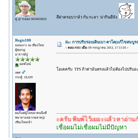
สีฝาครอบวาล์ว กับ กะลา น่ากินดีจัง
ตู่ @ ระยอง 0634659653
Regis100
Re: การปรับรอบเดินเบา ตาโต(แก้ไขสมบูรณ
ม่อนเงาะ ณ เชียงใหม่
«
ตอบ #161 เมื่อ:
09 กรกฎาคม 2013, 17:11:03 »
ผู้คุมกฎ
อาจารย์ปู่
ออฟไลน์
โอเคครับ TPS ถ้าค่ามันตรงแล้วไม่ต้องไปปรับอ
เพศ:
กระทู้: 18,639
ผมก็แค่ผู้โง่เขลาคนนึงที่
พยายามอยากฉลาด@
คำตอบนะครับ พิมพ์ไว้เยอะแล้ว หาอ่านกันดู
เชียงใหม่เจ้า
เชื่อผมไม่เชื่อผมไม่มีปัญหา