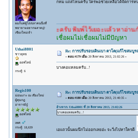
กทม แถสไหนครับ ใครพอช่วยเหลือได้จัดการหน
ผมก็แค่ผู้โง่เขลาคนนึงที่
พยายามอยากฉลาด@
คำตอบนะครับ พิมพ์ไว้เยอะแล้ว หาอ่านกันดู
เชียงใหม่เจ้า
เชื่อผมไม่เชื่อผมไม่มีปัญหา
Uthai8801
Re: การปรับรอบเดินเบา ตาโต(แก้ไขสมบูรณ
ชาวยุทธ
«
ตอบ #179 เมื่อ:
20 สิงหาคม 2013, 21:02:26 »
ออฟไลน์
บางคอแหลมครับ...!
กระทู้: 6
Regis100
Re: การปรับรอบเดินเบา ตาโต(แก้ไขสมบูรณ
ม่อนเงาะ ณ เชียงใหม่
«
ตอบ #180 เมื่อ:
20 สิงหาคม 2013, 21:40:35 »
ผู้คุมกฎ
อาจารย์ปู่
อ้างจาก: Uthai8801 ที่ 20 สิงหาคม 2013, 21:02:26
บางคอแหลมครับ...!
ออฟไลน์
เพศ:
กระทู้: 18,639
เอแถวนั้นผมนึกไม่ออกเลยอ่ะ จะวิ่งไปหาใครดี