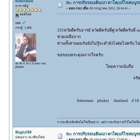
fisherman
Re: การปรับรอบเดินเบา ตาโต(แก้ไขสมบูรณ
อาจารย์ปู่
«
ตอบ #162 เมื่อ:
09 กรกฎาคม 2013, 20:44:41 »
ออฟไลน์
เพศ:
กระทู้: 1,806
555หวัดดีครับจารย์ หวัดดีครับพี่ตู่ หวัดดีครับพี่ 
ช่วยเหลือจาก
ท่านทั้งสามผมก้อยังไม่รู้จะทำยังไงต่อไปครับ ไ
ขอขอบพระคุณจากใจครับ
ek 96 d 16 y 8 auto vtec
โดยความนับถือ
phuket
จรัสพล อุตร
fisherman phuket thailand d 16 y 8 a
การจะมีรถซักคันไม่ใช่เรื่องยาก แต่การจะรักษารถไว้ไม่ใช่เรื่อ
Regis100
Re: การปรับรอบเดินเบา ตาโต(แก้ไขสมบูรณ
ม่อนเงาะ ณ เชียงใหม่
«
ตอบ #163 เมื่อ:
09 กรกฎาคม 2013, 22:08:41 »