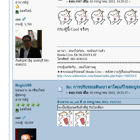
«
ตอบ #167 เมื่อ:
10 กรกฎาคม 2013, 14:29:52 »
อาจารย์ปู่
ออฟไลน์
เพศ:
กระทู้: 5,760
กระทู้นี้ Cool จริงๆ
เอาน่า...ทนๆไปก่อน...รถมันเก่าแล้ว
Honda Civic EK 96-D16Y4 AT
โทรศัพท์ 081-4340153
กันต์@ท่าอิฐ นนทบุรี 081-
*****************************************************
4340153
กระทู้แอร์ครับ....ลองไปอ่านดู
★★ระบบแอร์รถยนต์ Honda Civic -- คลังความรู้เรื่องแอร์รถย
http://www.welovecivic.com/forum/index.php?topic=169234.0
Regis100
Re: การปรับรอบเดินเบา ตาโต(แก้ไขสมบูรณ
ม่อนเงาะ ณ เชียงใหม่
«
ตอบ #168 เมื่อ:
10 กรกฎาคม 2013, 18:52:17 »
ผู้คุมกฎ
อาจารย์ปู่
อ้างจาก: su_wit ที่ 10 กรกฎาคม 2013, 13:57:51
จะเป็นรัฐมนตรีแล้วพี่ตู่ กินไม่เลือก
ออฟไลน์
เพศ:
กระทู้: 18,639