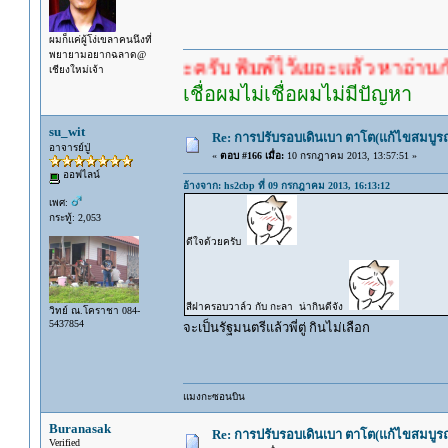
ผมก็แค่ผู้โง่เขลาคนนึงที่
พยายามอยากฉลาด@
คำตอบนะครับ พิมพ์ไว้เยอะแล้ว หาอ่านกันดู
เชียงใหม่เจ้า
เชื่อผมไม่เชื่อผมไม่มีปัญหา
su_wit
Re: การปรับรอบเดินเบา ตาโต(แก้ไขสมบูรณ
อาจารย์ปู่
«
ตอบ #166 เมื่อ:
10 กรกฎาคม 2013, 13:57:51 »
ออฟไลน์
อ้างจาก: hs2cbp ที่ 09 กรกฎาคม 2013, 16:13:12
เพศ:
กระทู้: 2,053
ดีใจด้วยครับ
สีฝาครอบวาล์ว กับ กะลา น่ากินดีจัง
วิทย์ ณ.โคราชา 084-
5437854
จะเป็นรัฐมนตรีแล้วพี่ตู่ กินไม่เลือก
แมงกะซอนบิน
Buranasak
Re: การปรับรอบเดินเบา ตาโต(แก้ไขสมบูรณ
Verified