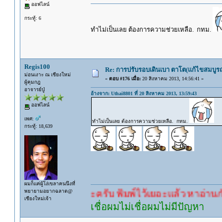
ออฟไลน์
กระทู้: 6
ทำไม่เป็นเลย ต้องการความช่วยเหลือ. กทม.
Regis100
Re: การปรับรอบเดินเบา ตาโต(แก้ไขสมบูรณ
ม่อนเงาะ ณ เชียงใหม่
«
ตอบ #176 เมื่อ:
20 สิงหาคม 2013, 14:56:41 »
ผู้คุมกฎ
อาจารย์ปู่
อ้างจาก: Uthai8801 ที่ 20 สิงหาคม 2013, 13:59:43
ออฟไลน์
เพศ:
ทำไม่เป็นเลย ต้องการความช่วยเหลือ. กทม.
กระทู้: 18,639
ผมก็แค่ผู้โง่เขลาคนนึงที่
พยายามอยากฉลาด@
คำตอบนะครับ พิมพ์ไว้เยอะแล้ว หาอ่านกันดู
เชียงใหม่เจ้า
เชื่อผมไม่เชื่อผมไม่มีปัญหา