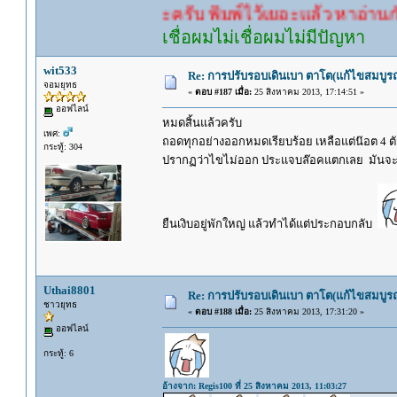
คำตอบนะครับ พิมพ์ไว้เยอะแล้ว หาอ่านกันดู
เชื่อผมไม่เชื่อผมไม่มีปัญหา
wit533
Re: การปรับรอบเดินเบา ตาโต(แก้ไขสมบูรณ
จอมยุทธ
«
ตอบ #187 เมื่อ:
25 สิงหาคม 2013, 17:14:51 »
ออฟไลน์
หมดสิ้นแล้วครับ
เพศ:
ถอดทุกอย่างออกหมดเรียบร้อย เหลือแต่น๊อต 4 ตัว ที
กระทู้: 304
ปรากฏว่าไขไม่ออก ประแจบล๊อคแตกเลย มันจะ
ยืนเงิบอยู่พักใหญ่ แล้วทำได้แต่ประกอบกลับ
Uthai8801
Re: การปรับรอบเดินเบา ตาโต(แก้ไขสมบูรณ
ชาวยุทธ
«
ตอบ #188 เมื่อ:
25 สิงหาคม 2013, 17:31:20 »
ออฟไลน์
กระทู้: 6
อ้างจาก: Regis100 ที่ 25 สิงหาคม 2013, 11:03:27