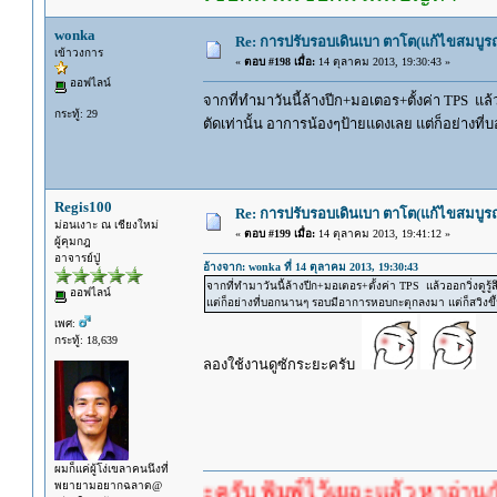
wonka
Re: การปรับรอบเดินเบา ตาโต(แก้ไขสมบูรณ
เข้าวงการ
«
ตอบ #198 เมื่อ:
14 ตุลาคม 2013, 19:30:43 »
ออฟไลน์
จากที่ทำมาวันนี้ล้างปีก+มอเตอร+ตั้งค่า TPS แล้
กระทู้: 29
ตัดเท่านั้น อาการน้องๆป้ายแดงเลย แต่ก็อย่างท
Regis100
Re: การปรับรอบเดินเบา ตาโต(แก้ไขสมบูรณ
ม่อนเงาะ ณ เชียงใหม่
«
ตอบ #199 เมื่อ:
14 ตุลาคม 2013, 19:41:12 »
ผู้คุมกฎ
อาจารย์ปู่
อ้างจาก: wonka ที่ 14 ตุลาคม 2013, 19:30:43
จากที่ทำมาวันนี้ล้างปีก+มอเตอร+ตั้งค่า TPS แล้วออกวิ่งดูร
ออฟไลน์
แต่ก็อย่างที่บอกนานๆ รอบมีอาการหอบกะตุกลงมา แต่ก็สวิงขึ
เพศ:
กระทู้: 18,639
ลองใช้งานดูซักระยะครับ
ผมก็แค่ผู้โง่เขลาคนนึงที่
พยายามอยากฉลาด@
คำตอบนะครับ พิมพ์ไว้เยอะแล้ว หาอ่านกันดู