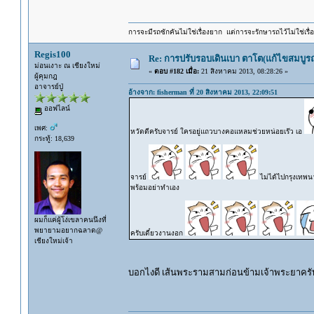
การจะมีรถซักคันไม่ใช่เรื่องยาก แต่การจะรักษารถไว้ไม่ใช่เรื่อ
Regis100
Re: การปรับรอบเดินเบา ตาโต(แก้ไขสมบูรณ
ม่อนเงาะ ณ เชียงใหม่
«
ตอบ #182 เมื่อ:
21 สิงหาคม 2013, 08:28:26 »
ผู้คุมกฎ
อาจารย์ปู่
อ้างจาก: fisherman ที่ 20 สิงหาคม 2013, 22:09:51
ออฟไลน์
เพศ:
หวัดดีครับจารย์ ใครอยู่แถวบางคอแหลมช่วยหน่อยเร๊ว เอ
กระทู้: 18,639
จารย์
ไม่ได้ไปกรุงเทพน
พร้อมอย่าทำเอง
ผมก็แค่ผู้โง่เขลาคนนึงที่
พยายามอยากฉลาด@
ครับเดี๋ยวงานงอก
เชียงใหม่เจ้า
บอกไงดี เส้นพระรามสามก่อนข้ามเจ้าพระยาครั