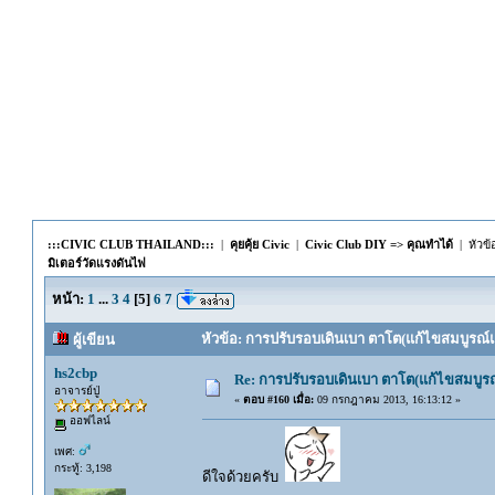
:::CIVIC CLUB THAILAND:::
|
คุยคุ้ย Civic
|
Civic Club DIY => คุณทำได้
| หัวข้
มิเตอร์วัดแรงดันไฟ
หน้า:
1
...
3
4
[
5
]
6
7
หัวข้อ: การปรับรอบเดินเบา ตาโต(แก้ไขสมบูรณ์แล
ผู้เขียน
hs2cbp
Re: การปรับรอบเดินเบา ตาโต(แก้ไขสมบูรณ
อาจารย์ปู่
«
ตอบ #160 เมื่อ:
09 กรกฎาคม 2013, 16:13:12 »
ออฟไลน์
เพศ:
กระทู้: 3,198
ดีใจด้วยครับ