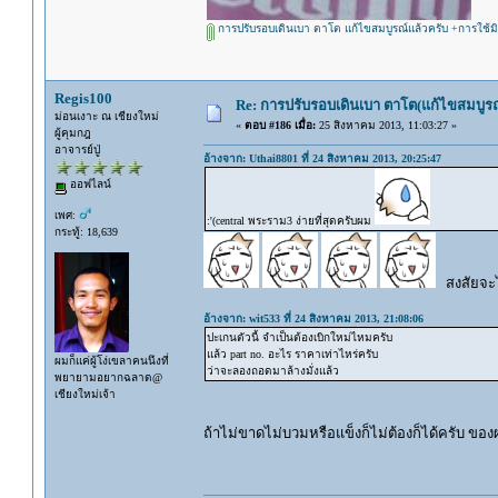
การปรับรอบเดินเบา ตาโต แก้ไขสมบูรณ์แล้วครับ +การใช้มิ
Regis100
Re: การปรับรอบเดินเบา ตาโต(แก้ไขสมบูรณ
ม่อนเงาะ ณ เชียงใหม่
«
ตอบ #186 เมื่อ:
25 สิงหาคม 2013, 11:03:27 »
ผู้คุมกฎ
อาจารย์ปู่
อ้างจาก: Uthai8801 ที่ 24 สิงหาคม 2013, 20:25:47
ออฟไลน์
เพศ:
:'(central พระราม3 ง่ายที่สุดครับผม
กระทู้: 18,639
สงสัยจะไ
อ้างจาก: wit533 ที่ 24 สิงหาคม 2013, 21:08:06
ปะเกนตัวนี้ จำเป็นต้องเบิกใหม่ไหมครับ
แล้ว part no. อะไร ราคาเท่าไหร่ครับ
ผมก็แค่ผู้โง่เขลาคนนึงที่
ว่าจะลองถอดมาล้างมั่งแล้ว
พยายามอยากฉลาด@
เชียงใหม่เจ้า
ถ้าไม่ขาดไม่บวมหรือแข็งก็ไม่ต้องก็ได้ครับ ของ