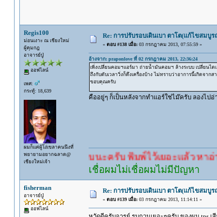
Regis100
Re: การปรับรอบเดินเบา ตาโต(แก้ไขสมบูรณ
ม่อนเงาะ ณ เชียงใหม่
«
ตอบ #138 เมื่อ:
03 กรกฎาคม 2013, 07:55:59 »
ผู้คุมกฎ
อาจารย์ปู่
อ้างจาก: praponlove ที่ 02 กรกฎาคม 2013, 22:36:24
เพิ่งเปลี่ยนคอมฯแอร์มา ถ่ายน้ำมันคอมฯ ล้างระบบ เปลี่ยนไดเอ
ออฟไลน์
ถึงกับดับเวลาวิ่งก็ดึงเครื่องบ้าง ไม่ทราบว่าอาการนี้เกิดจ
ขอบคุณครับ
เพศ:
กระทู้: 18,639
คืออยู่ๆ ก็เป็นหลังจากทำแอร์ใช่ไม๊ครับ ลองไปอ่าน
ผมก็แค่ผู้โง่เขลาคนนึงที่
พยายามอยากฉลาด@
นรอคำตอบนะครับ พิมพ์ไว้เยอะแล้ว หาอ่านกันดู
เชียงใหม่เจ้า
เชื่อผมไม่เชื่อผมไม่มีปัญหา
fisherman
Re: การปรับรอบเดินเบา ตาโต(แก้ไขสมบูรณ
อาจารย์ปู่
«
ตอบ #139 เมื่อ:
03 กรกฎาคม 2013, 11:14:11 »
ออฟไลน์
หวัดดีครับจารย์ รบกวนเยอะๆครับ ของผม tps เสี