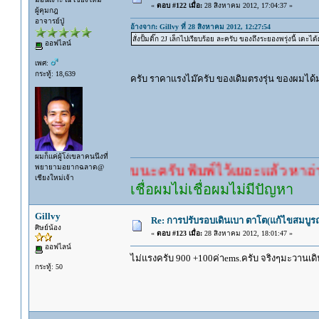
«
ตอบ #122 เมื่อ:
28 สิงหาคม 2012, 17:04:37 »
ผู้คุมกฎ
อาจารย์ปู่
อ้างจาก: Gillvy ที่ 28 สิงหาคม 2012, 12:27:54
สั่งปั้มติ๊ก 2J เล็กไปเรียบร้อย ละครับ ของถึงระยองพรุ่งนี้ เ
ออฟไลน์
เพศ:
กระทู้: 18,639
ครับ ราคาแรงไม๊ครับ ของเดิมตรงรุ่น ของผมได
ผมก็แค่ผู้โง่เขลาคนนึงที่
พยายามอยากฉลาด@
นรอคำตอบนะครับ พิมพ์ไว้เยอะแล้ว หาอ่านกันดู
เชียงใหม่เจ้า
เชื่อผมไม่เชื่อผมไม่มีปัญหา
Gillvy
Re: การปรับรอบเดินเบา ตาโต(แก้ไขสมบูรณ
ศิษย์น้อง
«
ตอบ #123 เมื่อ:
28 สิงหาคม 2012, 18:01:47 »
ออฟไลน์
ไม่แรงครับ 900 +100ค่าems.ครับ จริงๆมะวานเดิ
กระทู้: 50