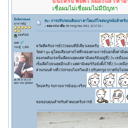
นรอคำตอบนะครับ พิมพ์ไว้เยอะแล้ว หาอ่านกันดู
เชื่อผมไม่เชื่อผมไม่มีปัญหา
fisherman
Re: การปรับรอบเดินเบา ตาโต(แก้ไขสมบูรณ์แล้วครับ)
อาจารย์ปู่
«
ตอบ #154 เมื่อ:
08 กรกฎาคม 2013, 22:17:52 »
ออฟไลน์
เพศ:
หวัดดีครับจารย์555ตอบทีมีเสียวเลยครับ
กระทู้: 1,806
วัดค่า tps ดูโดยเสียบสายไฟที่กล่องตามจารย์บอกตั้งค่ามิเตอ
ลองกดคันเร่งเข็มดีดจนสุดแต่ค่ามิเตอร์ยังอยู่ที่2.5v.เหมือน
เข็มดีดไปจนสุดอีกแล้ว แต่ค่ามิเตอร์ก้อยังตั้งไว้ที่2.5v.เหมือน
ส่วนรอบค้างที่1500รอบไม่สวิงแล้ว ปรับสกรูอากาศก้อไม่ลดล
ek 96 d 16 y 8
auto vtec phuket
ใหม่ครับ รบกวนจารย์เยอะจริงๆ
ขอขอบคุณสำหรับคำตอบครับจารย์