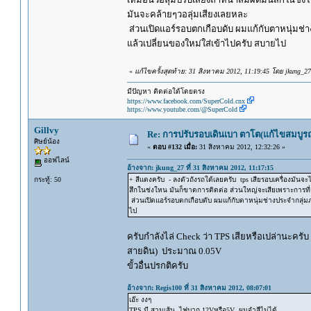
มันจะคล้ายๆวอลุ่มเสียงเลยหละ
ส่วนเปิดแอร์รอบตกเกือบดับ ผมแก้กับตาหนุ่มช่า
แล้วเปลี่ยนของใหม่ใส่เข้าไปครับ สบายไป
«
แก้ไขครั้งสุดท้าย: 31 สิงหาคม 2012, 11:19:45 โดย jkung_27
มีปัญหา ติดต่อใด้โดยตรง
https://www.facebook.com/SuperCold.cnx
https://www.youtube.com/@SuperCold
Gillvy
Re: การปรับรอบเดินเบา ตาโต(แก้ไขสมบูรณ
ศิษย์น้อง
«
ตอบ #132 เมื่อ:
31 สิงหาคม 2012, 12:32:26 »
ออฟไลน์
อ้างจาก: jkung_27 ที่ 31 สิงหาคม 2012, 11:17:15
กระทู้: 50
+ สีแดงครับ - ลงตัวถังรถใด้เลยครับ tps เสียรอบเครื่องมันจะ
สึกในช่งใหน มันก็ขาดการติดต่อ ส่วนใหญ่จะเสียเพราะการที่เ
ส่วนเปิดแอร์รอบตกเกือบดับ ผมแก้กับตาหนุ่มช่างประจำกลุ่มภ
ไป
ครับกำลังไล่ Check ว่า TPS เสียหรือเปล่านะครับ พ
สายดิน) ประมาณ 0.05V
ขั้วอื่นปรกติครับ
อ้างจาก: Regis100 ที่ 31 สิงหาคม 2012, 08:07:01
เอ๊ะ งงๆ
TPS มี สามเส้น ไฟบวก 12Vหรือ5V ผมจำสีไม่ได้