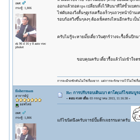
เพศ:
ออกแล้วถอด tps เปลี่ยนทิ้งไว้สิบนาทีใส่ขั้วแบต
กระทู้: 1,806
ไฟดับลองวิ่งสั้นๆดูเร่งเครื่องเร็วๆแถวๆหน้าบ้าน
รอบก้อสวิงขึ้นๆลงๆ ต้องเช็คตรงไหนอีกครับ เป็นไป
ครับไม่รู้จะหายมั๊ยเดี๋ยววันศุกร์ว่างจะรื้อลิ้นป
ek 96 d 16 y 8 auto vtec
phuket
ขอบคุณครับ เดี๋ยวรื้อแล้วไม่เข้าใจตร
การจะมีรถซักคันไม่ใช่เรื่องยาก แต่การจะรักษารถไว้ไม่ใช่เรื่อ
fisherman
Re: การปรับรอบเดินเบา ตาโต(แก้ไขสมบูรณ
อาจารย์ปู่
«
ตอบ #140 เมื่อ:
03 กรกฎาคม 2013, 11:16:38 »
ออฟไลน์
เพศ:
กระทู้: 1,806
แก้ไขนิดนึงครับจารย์ปั๊มติ๊กเจธรรมดาครับ