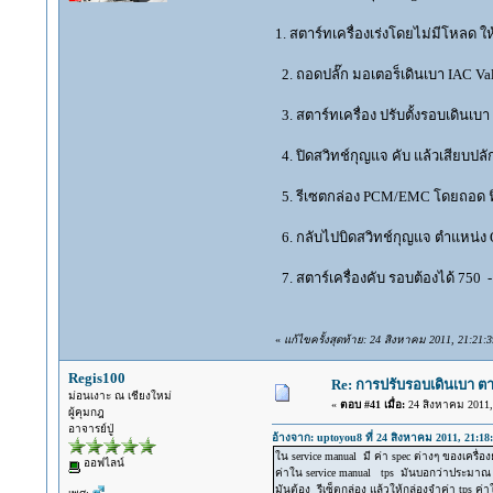
1. สตาร์ทเครื่องเร่งโดยไม่มีโหลด ให
2. ถอดปลั๊ก มอเตอร็เดินเบา IAC 
3. สตาร์ทเครื่อง ปรับตั้งรอบเดินเบ
4. ปิดสวิทช์กุญแจ คับ แล้วเสียบป
5. รีเซตกล่อง PCM/EMC โดยถอด ฟิวส
6. กลับไปบิดสวิทช์กุญแจ ตำแหน่ง ON 
7. สตาร์เครื่องคับ รอบต้องได้ 750 -
«
แก้ไขครั้งสุดท้าย: 24 สิงหาคม 2011, 21:21:
Regis100
Re: การปรับรอบเดินเบา ตา
ม่อนเงาะ ณ เชียงใหม่
«
ตอบ #41 เมื่อ:
24 สิงหาคม 2011, 
ผู้คุมกฎ
อาจารย์ปู่
อ้างจาก: uptoyou8 ที่ 24 สิงหาคม 2011, 21:18
ใน service manual มี ค่า spec ต่างๆ ของเครื
ออฟไลน์
ค่าใน service manual tps มันบอกว่าประมาณ 0
มันต้อง รีเซ็ตกล่อง แล้วให้กล่องจำค่า tps ค่