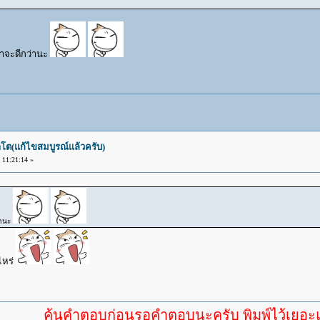
น่าจะดีกว่านะ
โต(แก้ไขสมบูรณ์แล้วครับ)
11:21:14 »
่านะ
ไหร่
ค้นคำตอบก่อนรอคำตอบนะครับ พิมพ์ไว้เยอะแล้ว หาอ