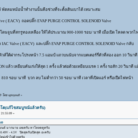
้ พัดลมหม้อน้ำทำงานนั้นคีอช่วงที่จะตั้งเดินเบาได้ เหมาะสม
Valve ( EACV) ถอดปลั๊ก EVAP PURGE CONTROL SOLENOID Valve
า โดนจูนที่สกรูทองเหลือง ให้ได้ประมาณ 900-1000 รอบ/ นาที เมื่อเปิด โหลด พวกไ
ลัก IAC Valve ( EACV) และปลั๊ก EVAP PURGE CONTROL SOLENOID Valve กลับ
์ใต้ฝากระโปรงหน้า 7.5 แอมป์ แถวบนนับจากแบตเตอร์รี่ตัวที่สอง ออก 10 วินาที 
แล้ว เหยียบคันเร่งให้สุด 1 ครั้ง แล้วต่อด้วยเหยียบเบรค 1 ครั้ง รอสัก 20 วินาที แ
 810 รอบ/ นาที บวก ลบ ไม่ต่ำกว่า 50 รอบ/ นาที เวลาที่เปิดแอร์ หรือเปืดไฟหน้า
39 โดย uptoyou8
»
โต(แก้ไขสมบูรณ์แล้วครับ)
21:55:09 »
:40
่องยนต์ มากมาย เลยครับ หาโหลดดูครับ
.49V - 4.5V ปิดสุดกับเปิดสุด อะครับ
าใหม่เข้าไปด้วยครับ