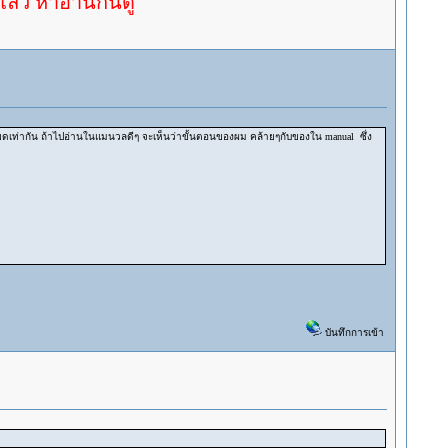
่านกันดู
เอียดเท่ากัน ถ้าไปอ่านในแมนวลดีๆ จะเห็นว่าขั้นตอนของผม คล้ายๆกับของใน manual ซึ่ง
บันทึกการเข้า