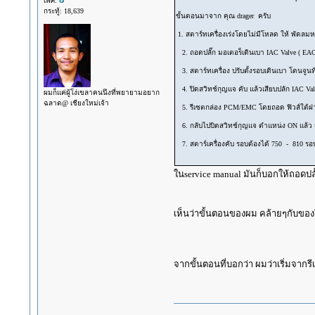
เพศ:
กระทู้: 18,639
ขั้นตอนมาจาก คุณ drager ครับ
1. สตาร์ทเครื่องเร่งโดยไม่มีโหลด ให้ พัดลมห
2. ถอดปลั๊ก มอเตอร็เดินเบา IAC Valve (
3. สตาร์ทเครื่อง ปรับตั้งรอบเดินเบา โดนจูน
4. ปิดสวิทช์กุญแจ คับ แล้วเสียบปลัก IAC 
ผมก็แค่ผู้โง่เขลาคนนึงที่พยายามอยาก
ฉลาด@ เชียงใหม่เจ้า
5. รีเซตกล่อง PCM/EMC โดยถอด ฟิวส์ใต้ฝากร
6. กลับไปบิดสวิทช์กุญแจ ตำแหน่ง ON แล้ว เหยี
7. สตาร์เครื่องคับ รอบต้องได้ 750 - 810 รอบ
ในservice manual มันก็บอกให้ถอดปลั
เห็นว่าขั้นตอนของผม คล้ายๆกับของ
จากขั้นตอนที่บอกว่า ผมว่าเริ่มจากรี