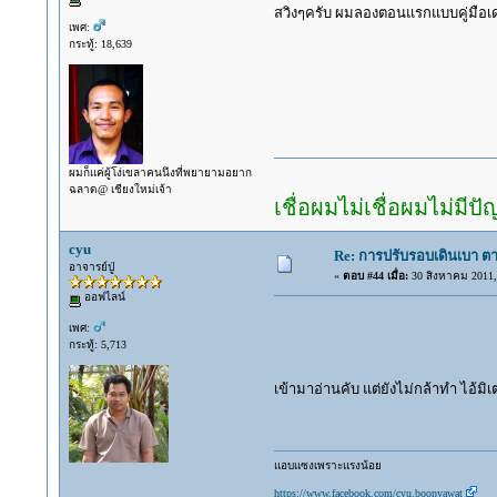
สวิงๆครับ ผมลองตอนแรกแบบคู่มือเด
เพศ:
กระทู้: 18,639
ผมก็แค่ผู้โง่เขลาคนนึงที่พยายามอยาก
ฉลาด@ เชียงใหม่เจ้า
เชื่อผมไม่เชื่อผมไม่มีป
cyu
Re: การปรับรอบเดินเบา ตา
อาจารย์ปู่
«
ตอบ #44 เมื่อ:
30 สิงหาคม 2011, 
ออฟไลน์
เพศ:
กระทู้: 5,713
เข้ามาอ่านคับ แต่ยังไม่กล้าทำ ไอ้มิเ
แอบแซงเพราะแรงน้อย
https://www.facebook.com/cyu.boonyawat