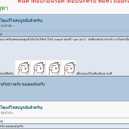
ค้นคำตอบก่อนรอคำตอบนะครับ พิมพ์ไว้เยอะแล้ว หาอ
ัญหา
โต(แก้ไขสมบูรณ์แล้วครับ)
21:57:56 »
09
เดิมเบาครับแต่ผมลองดูแล้วมันไม่เวิค์เท่าไหร่( manual ของตัว spec เมกา) สงสัยกล่องอาจจะทำงานไม่ล่ะ
ก่อนก็ดีครับ
เดี๋ยวผมแก้ไขเพิ่มเติมน่าจะดี
วสวิงป่าวครับ ของผมมันสวิง
โต(แก้ไขสมบูรณ์แล้วครับ)
23:17:13 »
:56
วครับ ของผมมันสวิง