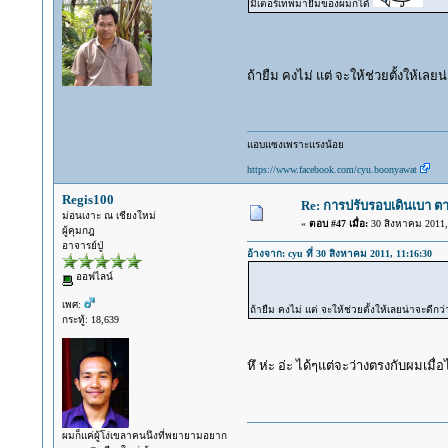
มิเตอร์เทพมายืมของผมก็ได้
ถ้ายืม คงไม่ แต่ จะให้ช่วยตั้งให้เลย
แอบแซงเพราะแรงน้อย
https://www.facebook.com/cyu.boonyawat
Regis100
Re: การปรับรอบเดินเบา ตา
ม่อนเงาะ ณ เชียงใหม่
«
ตอบ #47 เมื่อ:
30 สิงหาคม 2011, 
ผู้คุมกฎ
อาจารย์ปู่
อ้างจาก: cyu ที่ 30 สิงหาคม 2011, 11:16:30
ออฟไลน์
เพศ:
ถ้ายืม คงไม่ แต่ จะให้ช่วยตั้งให้เลยน่าจะดีกว
กระทู้: 18,639
หึ ห่ะ อ่ะ ได้ๆแต่จะว่างตรงกับผมเมื่อ
ผมก็แค่ผู้โง่เขลาคนนึงที่พยายามอยาก