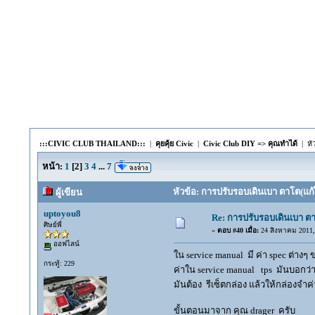
:::CIVIC CLUB THAILAND:::
|
คุยคุ้ย Civic
|
Civic Club DIY => คุณทำได้
| หั
หน้า:
1
[
2
]
3
4
...
7
หัวข้อ: การปรับรอบเดินเบา ตาโต(แก้
ผู้เขียน
uptoyou8
Re: การปรับรอบเดินเบา ตา
ศิษย์พี่
«
ตอบ #40 เมื่อ:
24 สิงหาคม 2011, 
ออฟไลน์
ใน service manual มี ค่า spec ต่าง
กระทู้: 229
ค่าใน service manual tps มันบอกว่
มันต้อง รีเซ็ตกล่อง แล้วให้กล่องจำค่
ขั้นตอนมาจาก คุณ drager ครับ