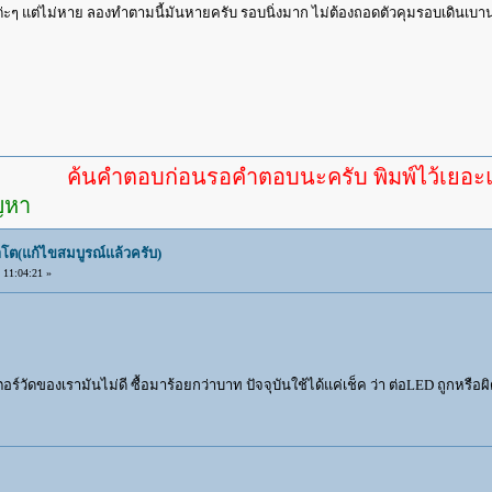
่ะๆ แต่ไม่หาย ลองทำตามนี้มันหายครับ รอบนิ่งมาก ไม่ต้องถอดตัวคุมรอบเดินเบาน
ค้นคำตอบก่อนรอคำตอบนะครับ พิมพ์ไว้เยอะแล้ว หาอ
ัญหา
โต(แก้ไขสมบูรณ์แล้วครับ)
11:04:21 »
ตอร์วัดของเรามันไม่ดี ซื้อมาร้อยกว่าบาท ปัจจุบันใช้ได้แค่เช็ค ว่า ต่อLED ถูกหรือผิ