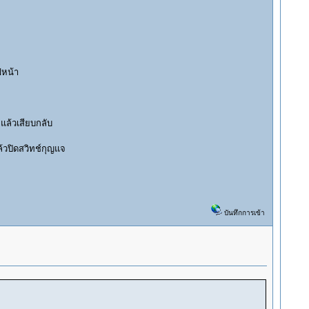
ฟหน้า
แล้วเสียบกลับ
ล้วปิดสวิทช์กุญแจ
บันทึกการเข้า