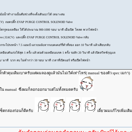
ม้อน้ำทำงานนั้นคีอช่วงที่จะตั้งเดินเบาได้ เหมาะสม
 EACV) ถอดปลั๊ก EVAP PURGE CONTROL SOLENOID Valve
ที่สกรูทองเหลือง ให้ได้ประมาณ 900-1000 รอบ/ นาที เมื่อเปิด โหลด พวกไฟหน้า
Valve ( EACV) และปลั๊ก EVAP PURGE CONTROL SOLENOID Valve กลับ
ะโปรงหน้า 7.5 แอมป์ แถวบนนับจากแบตเตอร์รี่ตัวที่สอง ออก 10 วินาที แล้วเสียบกลับ
ยบคันเร่งให้สุด 1 ครั้ง แล้วต่อด้วยเหยียบเบรค 1 ครั้ง รอสัก 20 วินาที แล้วปิดสวิทช์กุญแจ
/ นาที บวก ลบ ไม่ต่ำกว่า 50 รอบ/ นาที เวลาที่เปิดแอร์ หรือเปืดไฟหน้า
๊กตัวคุมเดิมเบาครับแต่ผมลองดูแล้วมันไม่เวิค์เท่าไหร่( manual ของตัว spec เมก
ใน manual ซึ่งผมก็ลอกออกมาแต่ไม่ทั้งหมดครับ
เซ็ตกล่องก่อนก็ดีครับ
เดี๋ยวผมแก้ไขเพิ่มเติ