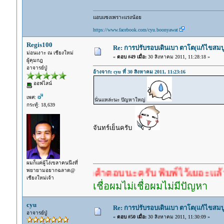
แอบแซงเพราะแรงน้อย
https://www.facebook.com/cyu.boonyawat
Regis100
Re: การปรับรอบเดินเบา ตาโต(แก้ไขสมบู
ม่อนเงาะ ณ เชียงใหม่
«
ตอบ #49 เมื่อ:
30 สิงหาคม 2011, 11:28:18 »
ผู้คุมกฎ
อาจารย์ปู่
อ้างจาก: cyu ที่ 30 สิงหาคม 2011, 11:23:16
ออฟไลน์
เพศ:
นั่นแหล่ะนะ ปัญหาใหญ่
กระทู้: 18,639
จันทร์เย็นครับ
ผมก็แค่ผู้โง่เขลาคนนึงที่
พยายามอยากฉลาด@
ำตอบก่อนรอคำตอบนะครับ พิมพ์ไว้เยอะแล้ว หาอ่านก
เชียงใหม่เจ้า
เชื่อผมไม่เชื่อผมไม่มีปัญหา
cyu
Re: การปรับรอบเดินเบา ตาโต(แก้ไขสมบู
อาจารย์ปู่
«
ตอบ #50 เมื่อ:
30 สิงหาคม 2011, 11:30:09 »