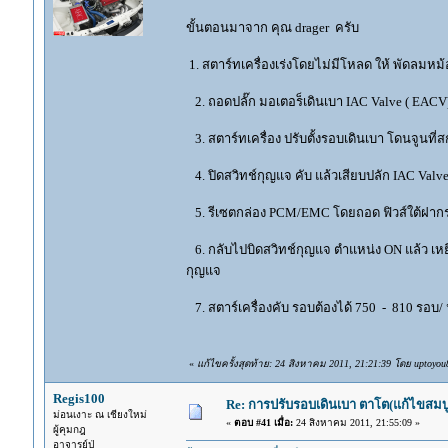
ขั้นตอนมาจาก คุณ drager ครับ
1. สตาร์ทเครื่องเร่งโดยไม่มีโหลด ให้ พัดลมหม้
2. ถอดปลั๊ก มอเตอร็เดินเบา IAC Valve ( E
3. สตาร์ทเครื่อง ปรับตั้งรอบเดินเบา โดนจูนที
4. ปิดสวิทช์กุญแจ คับ แล้วเสียบปลัก IAC V
5. รีเซตกล่อง PCM/EMC โดยถอด ฟิวส์ใต้ฝากระโ
6. กลับไปบิดสวิทช์กุญแจ ตำแหน่ง ON แล้ว เหยียบค
กุญแจ
7. สตาร์เครื่องคับ รอบต้องได้ 750 - 810 รอบ/ น
«
แก้ไขครั้งสุดท้าย: 24 สิงหาคม 2011, 21:21:39 โดย uptoyou
Regis100
Re: การปรับรอบเดินเบา ตาโต(แก้ไขสมบู
ม่อนเงาะ ณ เชียงใหม่
«
ตอบ #41 เมื่อ:
24 สิงหาคม 2011, 21:55:09 »
ผู้คุมกฎ
อาจารย์ปู่