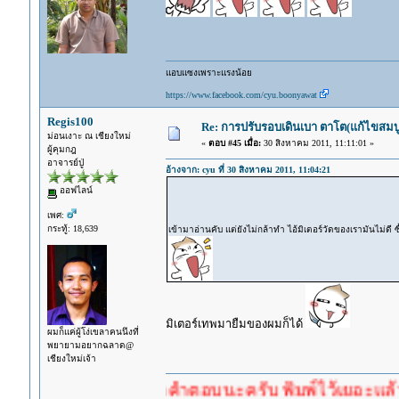
แอบแซงเพราะแรงน้อย
https://www.facebook.com/cyu.boonyawat
Regis100
Re: การปรับรอบเดินเบา ตาโต(แก้ไขสมบู
ม่อนเงาะ ณ เชียงใหม่
«
ตอบ #45 เมื่อ:
30 สิงหาคม 2011, 11:11:01 »
ผู้คุมกฎ
อาจารย์ปู่
อ้างจาก: cyu ที่ 30 สิงหาคม 2011, 11:04:21
ออฟไลน์
เพศ:
กระทู้: 18,639
เข้ามาอ่านคับ แต่ยังไม่กล้าทำ ไอ้มิเตอร์วัดของเรามันไม่ดี ซ
มิเตอร์เทพมายืมของผมก็ได้
ผมก็แค่ผู้โง่เขลาคนนึงที่
พยายามอยากฉลาด@
เชียงใหม่เจ้า
ำตอบก่อนรอคำตอบนะครับ พิมพ์ไว้เยอะแล้ว หาอ่านก