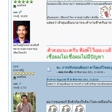
ของผมจะเป็น ประมาณว่า พอคอมแอร์ทำงานจะฉุดเครื่องตกลงจน
ออฟไลน์
เพศ:
กระทู้: 18,639
ต้องมองหา เชียงกงไว้ละ ขาดอย่างเดียว ตังเนี่ย
แสดงว่า ตัวคุมเดินเบาอาจจะทำงานช้าครับอาจจ
ผมก็แค่ผู้โง่เขลาคนนึงที่
พยายามอยากฉลาด@
ำตอบก่อนรอคำตอบนะครับ พิมพ์ไว้เยอะแล้ว หาอ่านก
เชียงใหม่เจ้า
เชื่อผมไม่เชื่อผมไม่มีปัญหา
cyu
Re: การปรับรอบเดินเบา ตาโต(แก้ไขสมบู
อาจารย์ปู่
«
ตอบ #54 เมื่อ:
30 สิงหาคม 2011, 11:44:36 »
ออฟไลน์
อ้างจาก: Regis100 ที่ 30 สิงหาคม 2011, 11:43:34
เพศ:
แสดงว่า ตัวคุมเดินเบาอาจจะทำงานช้าครับอาจจะต้องลองถอ
กระทู้: 5,713
ผมว่าเซนเซอร์ อีกตัวก้คงใกล้จะไปละเหมือนกั