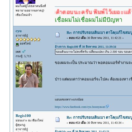
ผมก็แค่ผู้โง่เขลาคนนึงที่
พยายามอยากฉลาด@
ำตอบก่อนรอคำตอบนะครับ พิมพ์ไว้เยอะแล้ว หาอ่านก
เชียงใหม่เจ้า
เชื่อผมไม่เชื่อผมไม่มีปัญหา
cyu
Re: การปรับรอบเดินเบา ตาโต(แก้ไขสมบู
อาจารย์ปู่
«
ตอบ #52 เมื่อ:
30 สิงหาคม 2011, 11:42:21 »
ออฟไลน์
อ้างจาก: Regis100 ที่ 30 สิงหาคม 2011, 11:39:34
เพศ:
รอบเดินเบาจะไม่คงที่ครับ เปลี่ยนแปลง เกิน 2-300 รอบ รอบตก
กระทู้: 5,713
ของผมจะเป็น ประมาณว่า พอคอมแอร์ทำงานจะฉุดเค
ป่าว แต่ผมเดาว่าคอมแอร์จะไปละ ต้องมองหา เชีย
แอบแซงเพราะแรงน้อย
https://www.facebook.com/cyu.boonyawat
Regis100
Re: การปรับรอบเดินเบา ตาโต(แก้ไขสมบู
ม่อนเงาะ ณ เชียงใหม่
«
ตอบ #53 เมื่อ:
30 สิงหาคม 2011, 11:43:34 »
ผู้คุมกฎ
อาจารย์ปู่
อ้างจาก: cyu ที่ 30 สิงหาคม 2011, 11:42:21