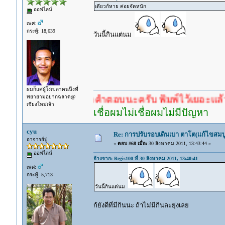
เดียวก้หาย ค่อยจัดหนัก
ออฟไลน์
เพศ:
กระทู้: 18,639
วันนี้กินแต่นม
ผมก็แค่ผู้โง่เขลาคนนึงที่
พยายามอยากฉลาด@
ำตอบก่อนรอคำตอบนะครับ พิมพ์ไว้เยอะแล้ว หาอ่านก
เชียงใหม่เจ้า
เชื่อผมไม่เชื่อผมไม่มีปัญหา
cyu
Re: การปรับรอบเดินเบา ตาโต(แก้ไขสมบู
อาจารย์ปู่
«
ตอบ #68 เมื่อ:
30 สิงหาคม 2011, 13:43:44 »
ออฟไลน์
อ้างจาก: Regis100 ที่ 30 สิงหาคม 2011, 13:40:41
เพศ:
กระทู้: 5,713
วันนี้กินแต่นม
ก้ยังดีที่มีกินนะ ถ้าไม่มีกินละยุ่งเลย