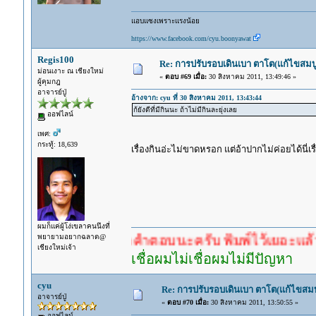
แอบแซงเพราะแรงน้อย
https://www.facebook.com/cyu.boonyawat
Regis100
Re: การปรับรอบเดินเบา ตาโต(แก้ไขสมบู
ม่อนเงาะ ณ เชียงใหม่
«
ตอบ #69 เมื่อ:
30 สิงหาคม 2011, 13:49:46 »
ผู้คุมกฎ
อาจารย์ปู่
อ้างจาก: cyu ที่ 30 สิงหาคม 2011, 13:43:44
ก้ยังดีที่มีกินนะ ถ้าไม่มีกินละยุ่งเลย
ออฟไลน์
เพศ:
กระทู้: 18,639
เรื่องกินอ่ะไม่ขาดหรอก แต่อ้าปากไม่ค่อยได้นี่เร
ผมก็แค่ผู้โง่เขลาคนนึงที่
พยายามอยากฉลาด@
ำตอบก่อนรอคำตอบนะครับ พิมพ์ไว้เยอะแล้ว หาอ่านก
เชียงใหม่เจ้า
เชื่อผมไม่เชื่อผมไม่มีปัญหา
cyu
Re: การปรับรอบเดินเบา ตาโต(แก้ไขสม
อาจารย์ปู่
«
ตอบ #70 เมื่อ:
30 สิงหาคม 2011, 13:50:55 »
ออฟไลน์