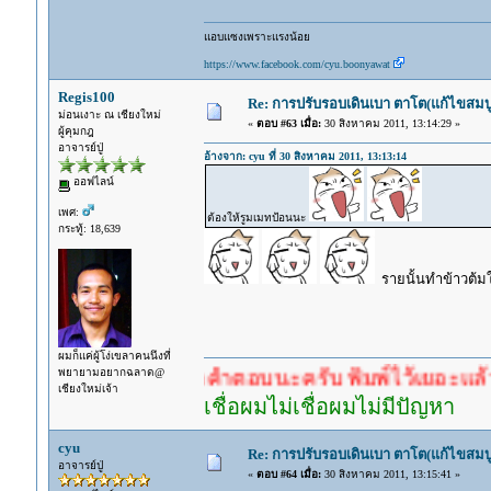
แอบแซงเพราะแรงน้อย
https://www.facebook.com/cyu.boonyawat
Regis100
Re: การปรับรอบเดินเบา ตาโต(แก้ไขสมบู
ม่อนเงาะ ณ เชียงใหม่
«
ตอบ #63 เมื่อ:
30 สิงหาคม 2011, 13:14:29 »
ผู้คุมกฎ
อาจารย์ปู่
อ้างจาก: cyu ที่ 30 สิงหาคม 2011, 13:13:14
ออฟไลน์
เพศ:
ต้องให้รูมเมทป้อนนะ
กระทู้: 18,639
รายนั้นทำข้าวต้มใ
ผมก็แค่ผู้โง่เขลาคนนึงที่
พยายามอยากฉลาด@
ำตอบก่อนรอคำตอบนะครับ พิมพ์ไว้เยอะแล้ว หาอ่านก
เชียงใหม่เจ้า
เชื่อผมไม่เชื่อผมไม่มีปัญหา
cyu
Re: การปรับรอบเดินเบา ตาโต(แก้ไขสมบู
อาจารย์ปู่
«
ตอบ #64 เมื่อ:
30 สิงหาคม 2011, 13:15:41 »