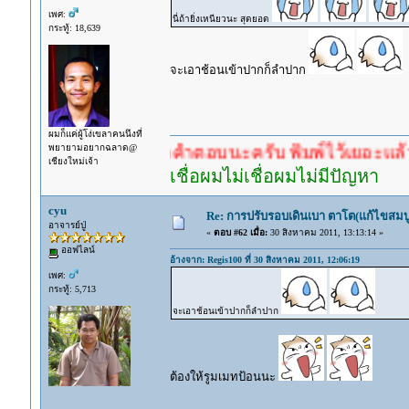
เพศ:
นี่ถ้ายิ่งเหนียวนะ สุดยอด
กระทู้: 18,639
จะเอาช้อนเข้าปากก็ลำปาก
ผมก็แค่ผู้โง่เขลาคนนึงที่
พยายามอยากฉลาด@
ำตอบก่อนรอคำตอบนะครับ พิมพ์ไว้เยอะแล้ว หาอ่านก
เชียงใหม่เจ้า
เชื่อผมไม่เชื่อผมไม่มีปัญหา
cyu
Re: การปรับรอบเดินเบา ตาโต(แก้ไขสมบู
อาจารย์ปู่
«
ตอบ #62 เมื่อ:
30 สิงหาคม 2011, 13:13:14 »
ออฟไลน์
อ้างจาก: Regis100 ที่ 30 สิงหาคม 2011, 12:06:19
เพศ:
กระทู้: 5,713
จะเอาช้อนเข้าปากก็ลำปาก
ต้องให้รูมเมทป้อนนะ