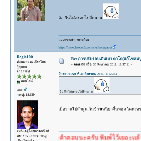
อ้อ กินไม่อร่อยไปอีกนาน
แอบแซงเพราะแรงน้อย
https://www.facebook.com/cyu.boonyawat
Regis100
Re: การปรับรอบเดินเบา ตาโต(แก้ไขสมบู
ม่อนเงาะ ณ เชียงใหม่
«
ตอบ #59 เมื่อ:
30 สิงหาคม 2011, 11:57:11 »
ผู้คุมกฎ
อาจารย์ปู่
อ้างจาก: cyu ที่ 30 สิงหาคม 2011, 11:55:03
ออฟไลน์
เพศ:
อ้อ กินไม่อร่อยไปอีกนาน
กระทู้: 18,639
เมื่อวานไปลำพูน กินข้าวเหนียวจิ้นทอด โคตร
ผมก็แค่ผู้โง่เขลาคนนึงที่
พยายามอยากฉลาด@
ำตอบก่อนรอคำตอบนะครับ พิมพ์ไว้เยอะแล้ว หาอ่านก
เชียงใหม่เจ้า