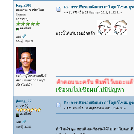
Regis100
Re: การปรับรอบเดินเบา ตาโต(แก้ไขสมบูรณ
ม่อนเงาะ ณ เชียงใหม่
«
ตอบ #73 เมื่อ:
25 กันยายน 2011, 11:32:31 »
ผู้คุมกฎ
อาจารย์ปู่
ออฟไลน์
พรุ่งนี้ได้ปรับรอบอีกแล้ว
เพศ:
กระทู้: 18,639
ผมก็แค่ผู้โง่เขลาคนนึงที่
พยายามอยากฉลาด@
ำตอบก่อนรอคำตอบนะครับ พิมพ์ไว้เยอะแล้ว หาอ่านก
เชียงใหม่เจ้า
เชื่อผมไม่เชื่อผมไม่มีปัญหา
jkung_27
Re: การปรับรอบเดินเบา ตาโต(แก้ไขสมบูรณ
อาจารย์ปู่
«
ตอบ #74 เมื่อ:
30 พฤศจิกายน 2011, 19:42:38 »
ออฟไลน์
เพศ:
กระทู้: 2,753
ทำไมค่า tps ตอนติดเครื่องวัดใด้ไม่เท่ากับตอนที่