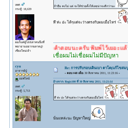
เพศ:
ถ้ายืม คงไม่ แต่ จะให้ช่วยตั้งให้เลยน่าจะดีกว่านะ
กระทู้: 18,639
หึ ห่ะ อ่ะ ได้ๆแต่จะว่างตรงกับผมเมื่อไหร่
ผมก็แค่ผู้โง่เขลาคนนึงที่
พยายามอยากฉลาด@
ำตอบก่อนรอคำตอบนะครับ พิมพ์ไว้เยอะแล้ว หาอ่านก
เชียงใหม่เจ้า
เชื่อผมไม่เชื่อผมไม่มีปัญหา
cyu
Re: การปรับรอบเดินเบา ตาโต(แก้ไขสมบู
อาจารย์ปู่
«
ตอบ #48 เมื่อ:
30 สิงหาคม 2011, 11:23:16 »
ออฟไลน์
อ้างจาก: Regis100 ที่ 30 สิงหาคม 2011, 11:21:14
เพศ:
กระทู้: 5,713
หึ ห่ะ อ่ะ ได้ๆแต่จะว่างตรงกับผมเมื่อไหร่
นั่นแหล่ะนะ ปัญหาใหญ่