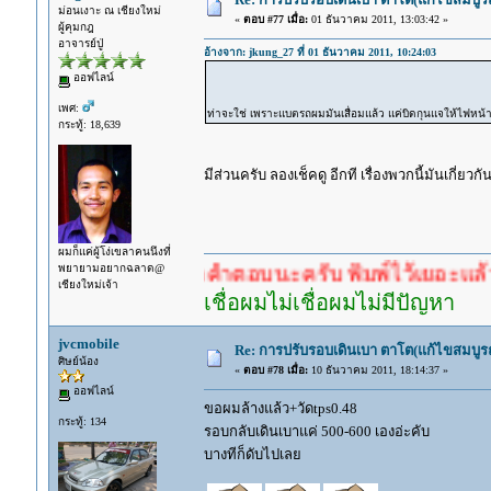
ม่อนเงาะ ณ เชียงใหม่
«
ตอบ #77 เมื่อ:
01 ธันวาคม 2011, 13:03:42 »
ผู้คุมกฎ
อาจารย์ปู่
อ้างจาก: jkung_27 ที่ 01 ธันวาคม 2011, 10:24:03
ออฟไลน์
เพศ:
ท่าจะใช่ เพราะแบตรถผมมันเสื่อมแล้ว แค่บิดกุนแจให้ไฟหน้าป
กระทู้: 18,639
มีส่วนครับ ลองเช็คดู อีกที เรื่องพวกนี้มันเกี่ยว
ผมก็แค่ผู้โง่เขลาคนนึงที่
พยายามอยากฉลาด@
ำตอบก่อนรอคำตอบนะครับ พิมพ์ไว้เยอะแล้ว หาอ่านก
เชียงใหม่เจ้า
เชื่อผมไม่เชื่อผมไม่มีปัญหา
jvcmobile
Re: การปรับรอบเดินเบา ตาโต(แก้ไขสมบูรณ
ศิษย์น้อง
«
ตอบ #78 เมื่อ:
10 ธันวาคม 2011, 18:14:37 »
ออฟไลน์
ขอผมล้างแล้ว+วัดtps0.48
กระทู้: 134
รอบกลับเดินเบาแค่ 500-600 เองอ่ะคับ
บางทีก็ดับไปเลย