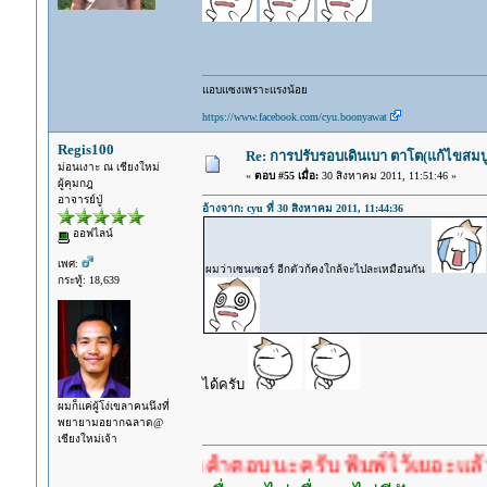
แอบแซงเพราะแรงน้อย
https://www.facebook.com/cyu.boonyawat
Regis100
Re: การปรับรอบเดินเบา ตาโต(แก้ไขสมบู
ม่อนเงาะ ณ เชียงใหม่
«
ตอบ #55 เมื่อ:
30 สิงหาคม 2011, 11:51:46 »
ผู้คุมกฎ
อาจารย์ปู่
อ้างจาก: cyu ที่ 30 สิงหาคม 2011, 11:44:36
ออฟไลน์
เพศ:
ผมว่าเซนเซอร์ อีกตัวก้คงใกล้จะไปละเหมือนกัน
กระทู้: 18,639
ได้ครับ
ผมก็แค่ผู้โง่เขลาคนนึงที่
พยายามอยากฉลาด@
เชียงใหม่เจ้า
ำตอบก่อนรอคำตอบนะครับ พิมพ์ไว้เยอะแล้ว หาอ่านก