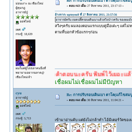
Re: การปรับรอบเดินเบา ตาโต(แก้ไขสมบู
ม่อนเงาะ ณ เชียงใหม่
«
ตอบ #43 เมื่อ:
27 สิงหาคม 2011, 23:17:13 »
ผู้คุมกฎ
อาจารย์ปู่
อ้างจาก: uptoyou8 ที่ 27 สิงหาคม 2011, 21:57:56
อาจารย์ครับ ถอดปลั๊ครอบเดินเบาแล้วสวิงป่าวครับ ของผมมั
ออฟไลน์
สวิงๆครับ ผมลองตอนแรกแบบคู่มือเด่ะๆ แต่ไม่ห
เพศ:
ตามที่บอกหัวข้อแรกๆก่อน
กระทู้: 18,639
ผมก็แค่ผู้โง่เขลาคนนึงที่
พยายามอยากฉลาด@
ำตอบก่อนรอคำตอบนะครับ พิมพ์ไว้เยอะแล้ว หาอ่านก
เชียงใหม่เจ้า
เชื่อผมไม่เชื่อผมไม่มีปัญหา
cyu
Re: การปรับรอบเดินเบา ตาโต(แก้ไขสมบู
อาจารย์ปู่
«
ตอบ #44 เมื่อ:
30 สิงหาคม 2011, 11:04:21 »
ออฟไลน์
เพศ:
กระทู้: 5,713
เข้ามาอ่านคับ แต่ยังไม่กล้าทำ ไอ้มิเตอร์วัดของเ