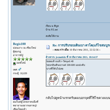
เรียน ม.พิบูล
บ้าน PZ.net
สงสัยให้ถาม
Regis100
Re: การปรับรอบเดินเบา ตาโต(แก้ไขสมบูรณ
ม่อนเงาะ ณ เชียงใหม่
«
ตอบ #79 เมื่อ:
10 ธันวาคม 2011, 22:52:56 »
ผู้คุมกฎ
อาจารย์ปู่
อ้างจาก: jvcmobile ที่ 10 ธันวาคม 2011, 18:14:37
ขอผมล้างแล้ว+วัดtps0.48
ออฟไลน์
รอบกลับเดินเบาแค่ 500-600 เองอ่ะคับ
บางทีก็ดับไปเลย
เพศ:
กระทู้: 18,639
กลับไปดูหน้าแรกครับผมบอกจุดที่ใช้ไขควงแบนข
ผมก็แค่ผู้โง่เขลาคนนึงที่
พยายามอยากฉลาด@
เชียงใหม่เจ้า