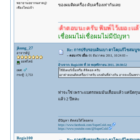
พยายามอยากฉลาด@
ของผมติดเครื่อง ดับเครื่องเท่ากันเลย
เชียงใหม่เจ้า
ำตอบก่อนรอคำตอบนะครับ พิมพ์ไว้เยอะแล้ว หาอ่านก
เชื่อผมไม่เชื่อผมไม่มีปัญหา
jkung_27
Re: การปรับรอบเดินเบา ตาโต(แก้ไขสมบูรณ
อาจารย์ปู่
«
ตอบ #76 เมื่อ:
01 ธันวาคม 2011, 10:24:03 »
ออฟไลน์
อ้างจาก: Regis100 ที่ 30 พฤศจิกายน 2011, 20:30:52
เพศ:
ใช้มิเตอร์เข็มหรือ ดิจิตอล ครับ
กระทู้: 2,753
เอาค่าตอนติดเครื่องว่าครับ แรงดันที่ต่างกัน อาจจะเป็นเพร
ท่าจะใช่ เพราะแบตรถผมมันเสื่อมแล้ว แค่บิดกุน
แล้ว 2 ปีหละ
มีปัญหา ติดต่อใด้โดยตรง
https://www.facebook.com/SuperCold.cnx
https://www.youtube.com/@SuperCold
Regis100
Re: การปรับรอบเดินเบา ตาโต(แก้ไขสมบูรณ