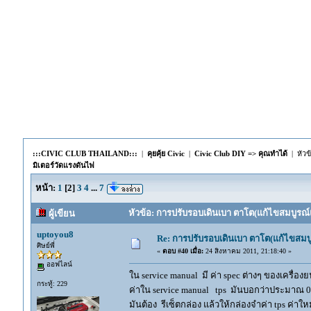
:::CIVIC CLUB THAILAND:::
|
คุยคุ้ย Civic
|
Civic Club DIY => คุณทำได้
| หัวข
มิเตอร์วัดแรงดันไฟ
หน้า:
1
[
2
]
3
4
...
7
หัวข้อ: การปรับรอบเดินเบา ตาโต(แก้ไขสมบูรณ์แ
ผู้เขียน
uptoyou8
Re: การปรับรอบเดินเบา ตาโต(แก้ไขสมบู
ศิษย์พี่
«
ตอบ #40 เมื่อ:
24 สิงหาคม 2011, 21:18:40 »
ออฟไลน์
ใน service manual มี ค่า spec ต่างๆ ของเครื่
กระทู้: 229
ค่าใน service manual tps มันบอกว่าประมาณ 0.4
มันต้อง รีเซ็ตกล่อง แล้วให้กล่องจำค่า tps ค่าให