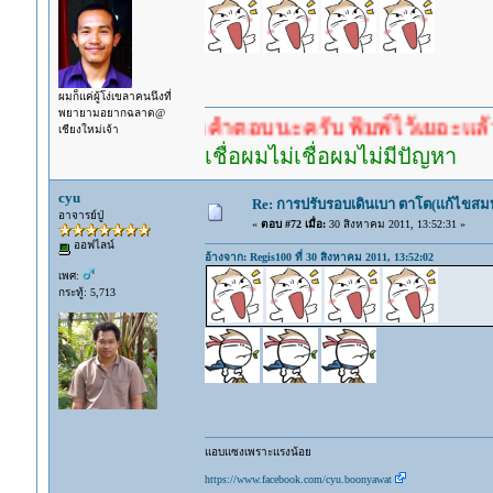
ผมก็แค่ผู้โง่เขลาคนนึงที่
พยายามอยากฉลาด@
ำตอบก่อนรอคำตอบนะครับ พิมพ์ไว้เยอะแล้ว หาอ่านก
เชียงใหม่เจ้า
เชื่อผมไม่เชื่อผมไม่มีปัญหา
cyu
Re: การปรับรอบเดินเบา ตาโต(แก้ไขสม
อาจารย์ปู่
«
ตอบ #72 เมื่อ:
30 สิงหาคม 2011, 13:52:31 »
ออฟไลน์
อ้างจาก: Regis100 ที่ 30 สิงหาคม 2011, 13:52:02
เพศ:
กระทู้: 5,713
แอบแซงเพราะแรงน้อย
https://www.facebook.com/cyu.boonyawat