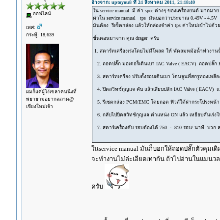
อ้างจาก: uptoyou8 ที่ 24 สิงหาคม 2011, 21:18:40
ใน service manual มี ค่า spec ต่างๆ ของเครื่องยนต์ มากมา
ออฟไลน์
ค่าใน service manual tps มันบอกว่าประมาณ 0.49V - 4.5V ป
มันต้อง รีเซ็ตกล่อง แล้วให้กล่องจำค่า tps ค่าใหม่เข้าไปด้ว
เพศ:
กระทู้: 18,639
ขั้นตอนมาจาก คุณ drager ครับ
1. สตาร์ทเครื่องเร่งโดยไม่มีโหลด ให้ พัดลมหม้อน้ำทำงานนั้
2. ถอดปลั๊ก มอเตอร็เดินเบา IAC Valve ( EACV) ถอดปล
3. สตาร์ทเครื่อง ปรับตั้งรอบเดินเบา โดนจูนที่สกรูทองเหลื
4. ปิดสวิทช์กุญแจ คับ แล้วเสียบปลัก IAC Valve ( EACV
ผมก็แค่ผู้โง่เขลาคนนึงที่
พยายามอยากฉลาด@
5. รีเซตกล่อง PCM/EMC โดยถอด ฟิวส์ใต้ฝากระโปรงหน้า 7.5
เชียงใหม่เจ้า
6. กลับไปบิดสวิทช์กุญแจ ตำแหน่ง ON แล้ว เหยียบคันเร่งให้สุ
7. สตาร์เครื่องคับ รอบต้องได้ 750 - 810 รอบ/ นาที บวก ลบ 
ในservice manual มันก็บอกให้ถอดปลั๊กตัวคุมเดิ
จะทำงานไม่ล่ะเอียดเท่ากัน ถ้าไปอ่านในแมนวล
ครับ