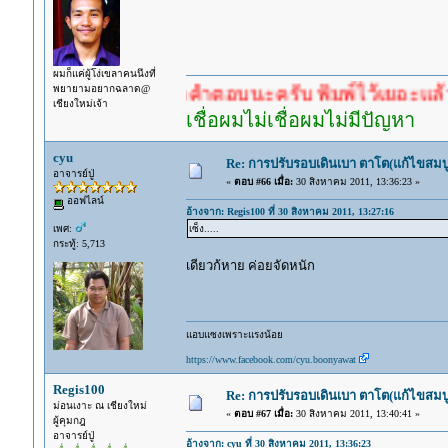
ผมก็แค่ผู้โง่เขลาคนนึงที่
พยายามอยากฉลาด@
ำตอบก่อนรอคำตอบนะครับ พิมพ์ไว้เยอะแล้ว หาอ่านก
เชียงใหม่เจ้า
เชื่อผมไม่เชื่อผมไม่มีปัญหา
cyu
Re: การปรับรอบเดินเบา ตาโต(แก้ไขสมบู
อาจารย์ปู่
«
ตอบ #66 เมื่อ:
30 สิงหาคม 2011, 13:36:23 »
ออฟไลน์
อ้างจาก: Regis100 ที่ 30 สิงหาคม 2011, 13:27:16
เพศ:
เซ็ง.....
กระทู้: 5,713
เดียวก้หาย ค่อยจัดหนัก
แอบแซงเพราะแรงน้อย
https://www.facebook.com/cyu.boonyawat
Regis100
Re: การปรับรอบเดินเบา ตาโต(แก้ไขสมบู
ม่อนเงาะ ณ เชียงใหม่
«
ตอบ #67 เมื่อ:
30 สิงหาคม 2011, 13:40:41 »
ผู้คุมกฎ
อาจารย์ปู่
อ้างจาก: cyu ที่ 30 สิงหาคม 2011, 13:36:23