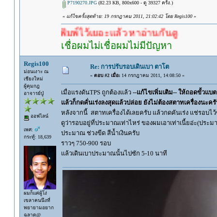
P7190270.JPG
(82.23 KB, 800x600 - ดู 39327 ครั้ง.)
«
แก้ไขครั้งสุดท้าย: 19 กรกฎาคม 2011, 21:02:42 โดย Regis100
»
ไว้เยอะแล้ว หาอ่านกันดู
เชื่อผมไม่เชื่อผมไม่มีปัญหา
Regis100
Re: การปรับรอบเดินเบา ตาโต
ม่อนเงาะ ณ
«
ตอบ #2 เมื่อ:
14 กรกฎาคม 2011, 14:08:50 »
เชียงใหม่
ผู้คุมกฎ
เมื่อแรงดันTPS ถูกต้องแล้ว
--แก้ไขเพิ่มเติม-- ให้ถอดขั้วแบ
อาจารย์ปู่
แล้วก็กดคั่นเร่งลงสุดแล้วปล่อย ยังไม่ต้องสตาทเครื่องนะครับ
หลังจากนี้ สตาทเครื่องได้เลยครับ แล้วกดคันเร่ง แช่รอบไว
ออฟไลน์
ดูว่ารอบอยู่ที่ประมาณเท่าไหร่ ของผมเอาเท่าเนี้ยอ่ะ(ประม
เพศ:
ประมาณ ช่วงขีด สีน้ำเงินครับ
กระทู้: 18,639
ราวๆ 750-900 รอบ
แล้วเดินเบาประมาณนั้นไปซัก 5-10 นาที
ผมก็แค่ผู้โง่
เขลาคนนึงที่
พยายามอยาก
ฉลาด@