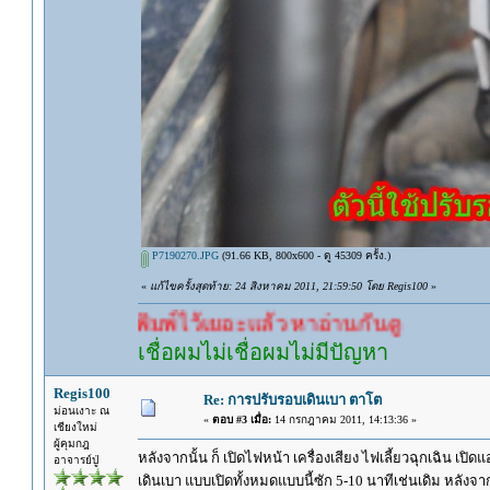
P7190270.JPG
(91.66 KB, 800x600 - ดู 45309 ครั้ง.)
«
แก้ไขครั้งสุดท้าย: 24 สิงหาคม 2011, 21:59:50 โดย Regis100
»
ไว้เยอะแล้ว หาอ่านกันดู
เชื่อผมไม่เชื่อผมไม่มีปัญหา
Regis100
Re: การปรับรอบเดินเบา ตาโต
ม่อนเงาะ ณ
«
ตอบ #3 เมื่อ:
14 กรกฎาคม 2011, 14:13:36 »
เชียงใหม่
ผู้คุมกฎ
หลังจากนั้น ก็ เปิดไฟหน้า เครื่องเสียง ไฟเลี้ยวฉุกเฉิน เป
อาจารย์ปู่
เดินเบา แบบเปิดทั้งหมดแบบนี้ซัก 5-10 นาทีเช่นเดิม หลังจา