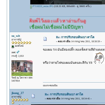
P7110253_resize.JPG
(118.35 KB, 800x600 - ดู 38605 ครั้ง.)
ไว้เยอะแล้ว หาอ่านกันดู
เชื่อผมไม่เชื่อผมไม่มีปัญหา
su_wit
Re: การปรับรอบเดินเบา ตาโต
อาจารย์ปู่
«
ตอบ #9 เมื่อ:
14 กรกฎาคม 2011, 18:50:59 »
ออฟไลน์
ของผม Y4 มันมีสองปลั๊ก ลองเช็คสายสีดำแดงเหมื
เพศ:
กระทู้: 2,053
หรือว่าสายไฟของผมมันคนละสีกับ Y8
วิทย์ ณ.โคราชา 084-
5437854
แมงกะซอนบิน
jkung_27
Re: การปรับรอบเดินเบา ตาโต
อาจารย์ปู่
«
ตอบ #10 เมื่อ:
14 กรกฎาคม 2011, 18:54:45 »