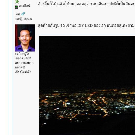
ล้างลิ้นก็ได้ แล้วก็ขับมาจอดดูว่ารอบเดินเบาปกติก็เป็นอันจ
ออฟไลน์
เพศ:
กระทู้: 18,639
สุดท้ายกับรูป รถ เจ้าพ่อ DIY LED ของเรา บนดอยสุเทะยาม
ผมก็แค่ผู้โง่
เขลาคนนึงที่
พยายามอยาก
ฉลาด@
เชียงใหม่เจ้า