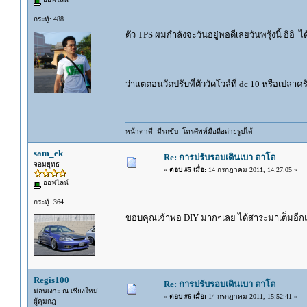
กระทู้: 488
ตัว TPS ผมกำลังจะวันอยู่พอดีเลยวันพรุ้งนี้ อิอิ 
ว่าแต่ตอนวัดปรับที่ตัววัดโวล์ที่ dc 10 หรือเปล่าค
หน้าตาดี มีรถขับ โทรศัพท์มือถือถ่ายรูปได้
sam_ek
Re: การปรับรอบเดินเบา ตาโต
จอมยุทธ
«
ตอบ #5 เมื่อ:
14 กรกฎาคม 2011, 14:27:05 »
ออฟไลน์
กระทู้: 364
ขอบคุณเจ้าพ่อ DIY มากๆเลย ได้สาระมาเต็มอีก
Regis100
Re: การปรับรอบเดินเบา ตาโต
ม่อนเงาะ ณ เชียงใหม่
«
ตอบ #6 เมื่อ:
14 กรกฎาคม 2011, 15:52:41 »
ผู้คุมกฎ