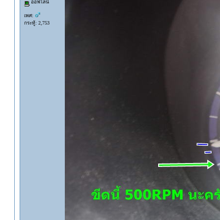
ออฟไลน์
เพศ:
กระทู้: 2,753