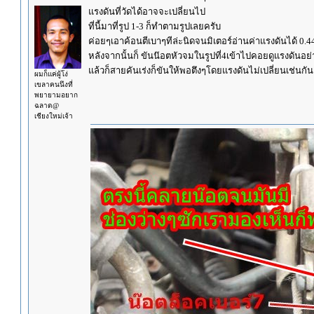
แรงดันที่วัดได้อาจจะเปลี่ยนไป
ที่นี้มาที่รูป 1-3 ก็ทำตามรูปเลยครับ
ค่อยๆเอาค้อนตีเบาๆทีล่ะนิดจนมิเตอร์อ่านค่าแรงดันได้ 0.4
หลังจากนั้นก็ ขันน๊อตหัวจมในรูปที่4เข้าไปคอยดูแรงดันอย่
แล้วก็สายคันเร่งก็ขันให้พอตึงๆโดยแรงดันไม่เปลี่ยนเช่นกัน
ผมก็แค่ผู้โง่
เขลาคนนึงที่
พยายามอยาก
ฉลาด@
เชียงใหม่เจ้า