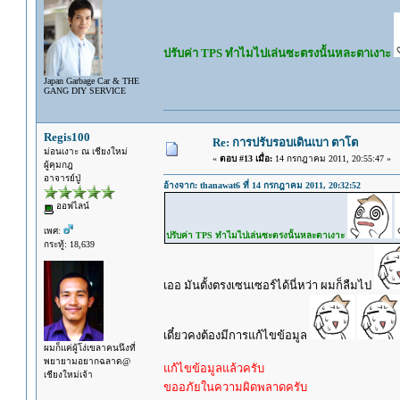
ปรับค่า TPS ทำไมไปเล่นซะตรงนั้นหละตาเงาะ
Japan Garbage Car & THE
GANG DIY SERVICE
Regis100
Re: การปรับรอบเดินเบา ตาโต
ม่อนเงาะ ณ เชียงใหม่
«
ตอบ #13 เมื่อ:
14 กรกฎาคม 2011, 20:55:47 »
ผู้คุมกฎ
อาจารย์ปู่
อ้างจาก: thanawat6 ที่ 14 กรกฎาคม 2011, 20:32:52
ออฟไลน์
เพศ:
ปรับค่า TPS ทำไมไปเล่นซะตรงนั้นหละตาเงาะ
กระทู้: 18,639
เออ มันตั้งตรงเซนเซอร์ได้นี่หว่า ผมก็ลืมไป
เดี๋ยวคงต้องมีการแก้ไขข้อมูล
ผมก็แค่ผู้โง่เขลาคนนึงที่
พยายามอยากฉลาด@
แก้ไขข้อมูลแล้วครับ
เชียงใหม่เจ้า
ขออภัยในความผิดพลาดครับ