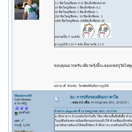
2.5 ขีดใหญ่ขีดล่ะ 0.25 ขีดเล็กขีดล่ะ0.05
10 ขีดใหญ่ขีดล่ะ 1 ขีดเล็กขีดล่ะ 0.2
50 ขีดใหญ่ขีดล่ะ 5 ขีดเล็กขีดล่ะ 1
250 ขีดใหญ่ขีดล่ะ 50 ขีดเล็กขีดล่ะ 5
1000 ขีดใหญ่ขีดล่ะ 100ขีดเล็กขีดล่ะ 20
หน่วยเป็น V นะครับ
ตามรูปได้ 0.55 V ครับ ตั้งย่านวัด 2.5 V
ขอบคุณมากครับ เดียวพรุ้งนี้จะลองแหย่รูวัดไฟด
หน้าตาดี มีรถขับ โทรศัพท์มือถือถ่ายรูปได้
thanawat6
Re: การปรับรอบเดินเบา ตาโต
Gold Member
«
ตอบ #12 เมื่อ:
14 กรกฎาคม 2011, 20:32:52 »
อาจารย์ปู่
อ้างจาก: Regis100 ที่ 14 กรกฎาคม 2011, 13:57:03
ออฟไลน์
มาถึงท่ายาก ถ้าแรงดันใครไม่ถึง ให้มาที่ตรงลิ้นปีกผีเสื้อ ท
เพศ:
ในรูปคือต้องคลายน๊อตล๊อกออกก่อนแล้วใช้ หัวเหลี่ยมเล็กๆขั
กระทู้: 3,230
และปรับสายคันเร่งให้พอตึงนิดๆ ถ้าตึงมากๆ แรงดันมันก็ไม่ได้