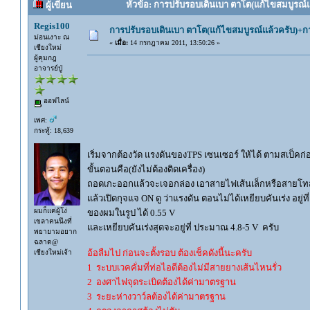
หัวข้อ: การปรับรอบเดินเบา ตาโต(แก้ไขสมบูรณ์แล
ผู้เขียน
Regis100
การปรับรอบเดินเบา ตาโต(แก้ไขสมบูรณ์แล้วครับ)+กา
ม่อนเงาะ ณ
«
เมื่อ:
14 กรกฎาคม 2011, 13:50:26 »
เชียงใหม่
ผู้คุมกฎ
อาจารย์ปู่
ออฟไลน์
เพศ:
กระทู้: 18,639
เริ่มจากต้องวัด แรงดันของTPS เซนเซอร์ ให้ได้ ตามสเป็คก่
ขั้นตอนคือ(ยังไม่ต้องติดเครื่อง)
ถอดเกะออกแล้วจะเจอกล่อง เอาสายไฟเส้นเล็กหรือสายโทสับ 
แล้วเปิดกุจแจ ON ดู ว่าแรงดัน ตอนไม่ได้เหยียบคันเร่ง อยู่ที
ผมก็แค่ผู้โง่
ของผมในรูป ได้ 0.55 V
เขลาคนนึงที่
และเหยียบคันเร่งสุดจะอยู่ที่ ประมาณ 4.8-5 V ครับ
พยายามอยาก
ฉลาด@
อ้อลืมไป ก่อนจะตั้งรอบ ต้องเช็คดังนี้นะครับ
เชียงใหม่เจ้า
1 ระบบเวคคั่มที่ท่อไอดีต้องไม่มีสายยางเส้นไหนรั่ว
2 องศาไฟจุดระเบิดต้องได้ค่ามาตรฐาน
3 ระยะห่างวาว์ลต้องได้ค่ามาตรฐาน