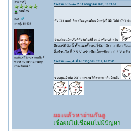
อาจารย์ปู่
อ้างจาก: b16avtec ที่ 14 กรกฎาคม 2011, 14:23:04
ออฟไลน์
เพศ:
ตัว TPS ผมกำลังจะวันอยู่พอดีเลยวันพรุ้งนี้ อิอิ ได้ตัววัดโว
กระทู้: 18,639
ว่าแต่ตอนวัดปรับที่ตัววัดโวล์ที่ dc 10 หรือเปล่าครับ
มิเตอร์ยี่ห้อนี้ ทั้งแพงทั้งทน ใช้มาสิบกว่าปีล่ะยังแ
ตั้งย่านวัด ก็ 2.5 V ครับ ขีดเล็กๆขีดล่ะ 0.5 V ครับ
ผมก็แค่ผู้โง่เขลาคนนึงที่
อ้างจาก: sam_ek ที่ 14 กรกฎาคม 2011, 14:27:05
พยายามอยากฉลาด@
เชียงใหม่เจ้า
ขอบคุณเจ้าพ่อ DIY มากๆเลย ได้สาระมาเต็มอีกแล้ว
ว้เยอะแล้ว หาอ่านกันดู
เชื่อผมไม่เชื่อผมไม่มีปัญหา