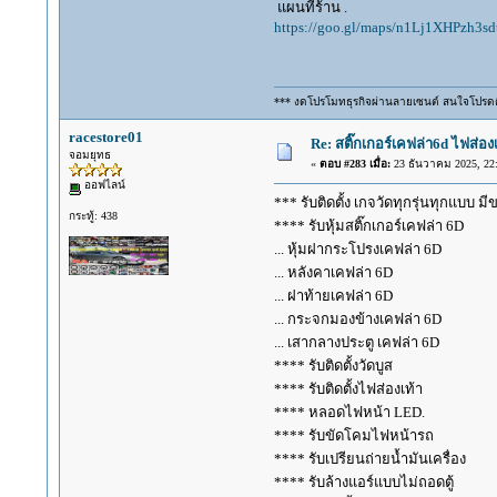
แผนทีร้าน .
https://goo.gl/maps/n1Lj1XHPzh3s
*** งดโปรโมทธุรกิจผ่านลายเซนต์ สนใจโปรด
racestore01
Re: สติ๊กเกอร์เคฟล่า6d ไฟส่
จอมยุทธ
«
ตอบ #283 เมื่อ:
23 ธันวาคม 2025, 22:
ออฟไลน์
*** รับติดตั้ง เกจวัดทุกรุ่นทุกแบบ มี
กระทู้: 438
**** รับหุ้มสติ๊กเกอร์เคฟล่า 6D
... หุ้มฝากระโปรงเคฟล่า 6D
... หลังคาเคฟล่า 6D
... ฝาท้ายเคฟล่า 6D
... กระจกมองข้างเคฟล่า 6D
... เสากลางประตู เคฟล่า 6D
**** รับติดตั้งวัดบูส
**** รับติดตั้งไฟส่องเท้า
**** หลอดไฟหน้า LED.
**** รับขัดโคมไฟหน้ารถ
**** รับเปรียนถ่ายน้ำมันเครื่อง
**** รับล้างแอร์แบบไม่ถอดตู้