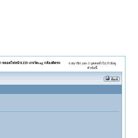
ท้า หลอดไฟหน้าLED เกจวัดcag กล้องติดรถ
0 สมาชิก และ 5 บุคคลทั่วไป กำลังดู
หัวข้อนี้