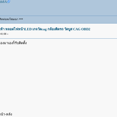
dth8A
ติดต่อลงโฆษณา ***
องเท้า หลอดไฟหน้าLED เกจวัดcag กล้องติดรถ วัดบูส CAG OBD2
41:08 »
ของมาเองก็รับติดตั้ง
หน้า-หลัง