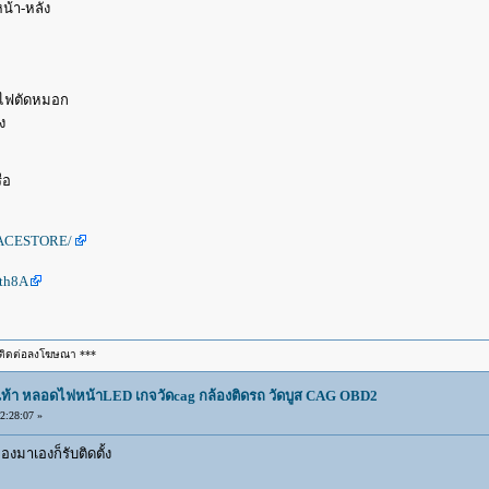
หน้า-หลัง
านไฟตัดหมอก
ง
ือ
RACESTORE/
dth8A
ติดต่อลงโฆษณา ***
องเท้า หลอดไฟหน้าLED เกจวัดcag กล้องติดรถ วัดบูส CAG OBD2
2:28:07 »
ของมาเองก็รับติดตั้ง