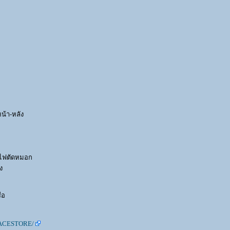
หน้า-หลัง
านไฟตัดหมอก
ง
ือ
RACESTORE/