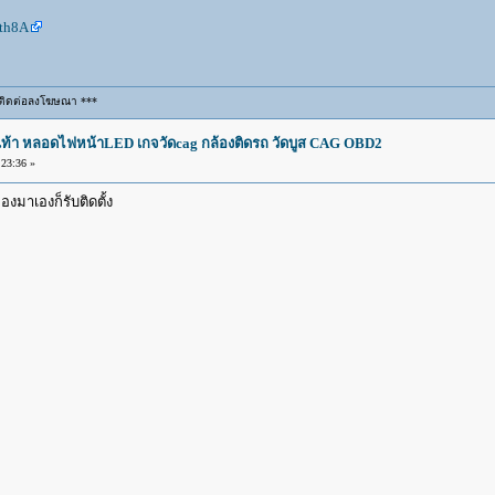
dth8A
ติดต่อลงโฆษณา ***
องเท้า หลอดไฟหน้าLED เกจวัดcag กล้องติดรถ วัดบูส CAG OBD2
23:36 »
ของมาเองก็รับติดตั้ง