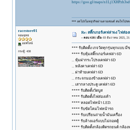
https://goo.gl/maps/n1Lj1XHPzh3s
*** งดโปรโมทธุรกิจผ่านลายเซนต์ สนใจโปรด
racestore01
Re: สติ๊กเกอร์เคฟล่า6d ไฟส่
จอมยุทธ
«
ตอบ #281 เมื่อ:
03 ธันวาคม 2025, 21:
ออฟไลน์
*** รับติดตั้ง เกจวัดทุกรุ่นทุกแบบ มี
กระทู้: 438
**** รับหุ้มสติ๊กเกอร์เคฟล่า 6D
... หุ้มฝากระโปรงเคฟล่า 6D
... หลังคาเคฟล่า 6D
... ฝาท้ายเคฟล่า 6D
... กระจกมองข้างเคฟล่า 6D
... เสากลางประตู เคฟล่า 6D
**** รับติดตั้งวัดบูส
**** รับติดตั้งไฟส่องเท้า
**** หลอดไฟหน้า LED.
**** รับขัดโคมไฟหน้ารถ
**** รับเปรียนถ่ายน้ำมันเครื่อง
**** รับล้างแอร์แบบไม่ถอดตู้
**** รับติดตั้งกล้องติดรถยนต์ กล้อง