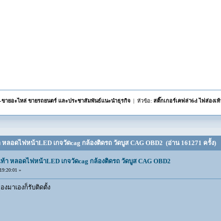
้อ-ขายอะไหล่ ขายรถยนตร์ และประชาสัมพันธ์แนะนำธุรกิจ
| หัวข้อ:
สติ๊กเกอร์เคฟล่า6d ไฟส่องเ
ท้า หลอดไฟหน้าLED เกจวัดcag กล้องติดรถ วัดบูส CAG OBD2 (อ่าน 161271 ครั้ง)
องเท้า หลอดไฟหน้าLED เกจวัดcag กล้องติดรถ วัดบูส CAG OBD2
9:20:01 »
ของมาเองก็รับติดตั้ง