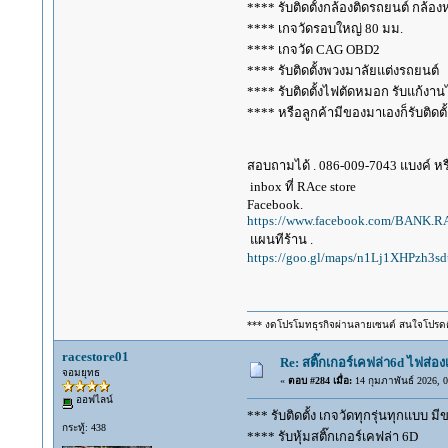
**** รับติดตั้งกล้องติดรถยนต์ กล้อง
**** เกจวัดรอบใหญ่ 80 มม.
**** เกจวัด CAG OBD2
**** รับติดตั้งพวงมาลัยแต่งรถยนต์
**** รับติดตั้งไฟตัดหมอก รับแก้ง
**** หรือลูกค้ามีของมาเองก็รับติดตั้
สอบถามได้ . 086-009-7043 แบงค์ หร
inbox ที่ RAce store
Facebook.
https://www.facebook.com/BANK.
แผนทีร้าน .
https://goo.gl/maps/n1Lj1XHPzh3s
*** งดโปรโมทธุรกิจผ่านลายเซนต์ สนใจโปรด
racestore01
Re: สติ๊กเกอร์เคฟล่า6d ไฟส่
จอมยุทธ
«
ตอบ #284 เมื่อ:
14 กุมภาพันธ์ 2026, 0
ออฟไลน์
*** รับติดตั้ง เกจวัดทุกรุ่นทุกแบบ มี
กระทู้: 438
**** รับหุ้มสติ๊กเกอร์เคฟล่า 6D