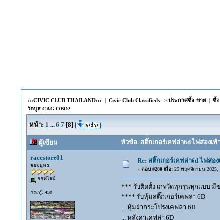
:::CIVIC CLUB THAILAND:::
|
Civic Club Classifieds => ประกาศซื้อ-ขาย
|
ซื
วัดบูส CAG OBD2
หน้า:
1
...
6
7
[
8
]
หัวข้อ: สติ๊กเกอร์เคฟล่า6d ไฟส่องเ
ผู้เขียน
racestore01
Re: สติ๊กเกอร์เคฟล่า6d ไฟส่
จอมยุทธ
«
ตอบ #280 เมื่อ:
25 พฤศจิกายน 2025, 1
ออฟไลน์
*** รับติดตั้ง เกจวัดทุกรุ่นทุกแบบ มี
กระทู้: 438
**** รับหุ้มสติ๊กเกอร์เคฟล่า 6D
... หุ้มฝากระโปรงเคฟล่า 6D
... หลังคาเคฟล่า 6D