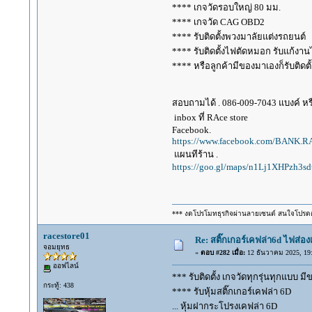
**** เกจวัดรอบใหญ่ 80 มม.
**** เกจวัด CAG OBD2
**** รับติดตั้งพวงมาลัยแต่งรถยนต์
**** รับติดตั้งไฟตัดหมอก รับแก้ง
**** หรือลูกค้ามีของมาเองก็รับติดตั้
สอบถามได้ . 086-009-7043 แบงค์ หร
inbox ที่ RAce store
Facebook.
https://www.facebook.com/BANK.
แผนทีร้าน .
https://goo.gl/maps/n1Lj1XHPzh3s
*** งดโปรโมทธุรกิจผ่านลายเซนต์ สนใจโปรด
racestore01
Re: สติ๊กเกอร์เคฟล่า6d ไฟส่
จอมยุทธ
«
ตอบ #282 เมื่อ:
12 ธันวาคม 2025, 19:
ออฟไลน์
*** รับติดตั้ง เกจวัดทุกรุ่นทุกแบบ มี
กระทู้: 438
**** รับหุ้มสติ๊กเกอร์เคฟล่า 6D
... หุ้มฝากระโปรงเคฟล่า 6D