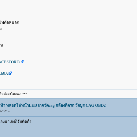
านไฟตัดหมอก
ง
ือ
RACESTORE/
dth8A
ติดต่อลงโฆษณา ***
องเท้า หลอดไฟหน้าLED เกจวัดcag กล้องติดรถ วัดบูส CAG OBD2
54:24 »
ของมาเองก็รับติดตั้ง