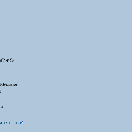
หน้า-หลัง
านไฟตัดหมอก
ง
ือ
RACESTORE/