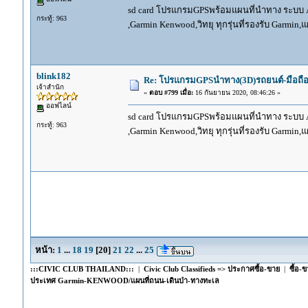
sd card โปรแกรมGPSพร้อมแผนที่นำทาง ระบบ And
กระทู้: 963
,Garmin Kenwood,วิทยุ ทุกรุ่นที่รองรับ Garmin
blink182
Re: โปรแกรมGPSนำทาง(3D)รถยนต์-มือถื
เจ้าสำนัก
«
ตอบ #799 เมื่อ:
16 กันยายน 2020, 08:46:26 »
ออฟไลน์
sd card โปรแกรมGPSพร้อมแผนที่นำทาง ระบบ And
กระทู้: 963
,Garmin Kenwood,วิทยุ ทุกรุ่นที่รองรับ Garmin
หน้า:
1
...
18
19
[
20
]
21
22
...
25
:::CIVIC CLUB THAILAND:::
|
Civic Club Classifieds => ประกาศซื้อ-ขาย
|
ซื้อ-
ประเทศ Garmin-KENWOOD/แผนที่ถนน-เดินป่า-ทางทะเล