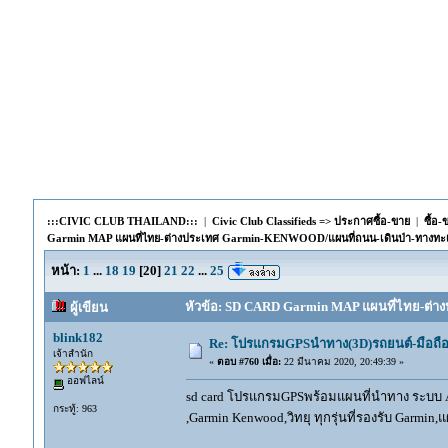
:::CIVIC CLUB THAILAND:::
|
Civic Club Classifieds => ประกาศซื้อ-ขาย
|
ซื้อ
Garmin MAP แผนที่ไทย-ต่างประเทศ Garmin-KENWOOD/แผนที่ถนน-เดินป่า-ทางทะ
หน้า:
1
...
18
19
[
20
]
21
22
...
25
หัวข้อ: SD CARD Garmin MAP แผนที่ไทย-ต่าง
ผู้เขียน
blink182
Re: โปรแกรมGPSนำทาง(3D)รถยนต์-มือถื
เจ้าสำนัก
«
ตอบ #760 เมื่อ:
22 มีนาคม 2020, 20:49:39 »
ออฟไลน์
sd card โปรแกรมGPSพร้อมแผนที่นำทาง ระบบ And
กระทู้: 963
,Garmin Kenwood,วิทยุ ทุกรุ่นที่รองรับ Garmin