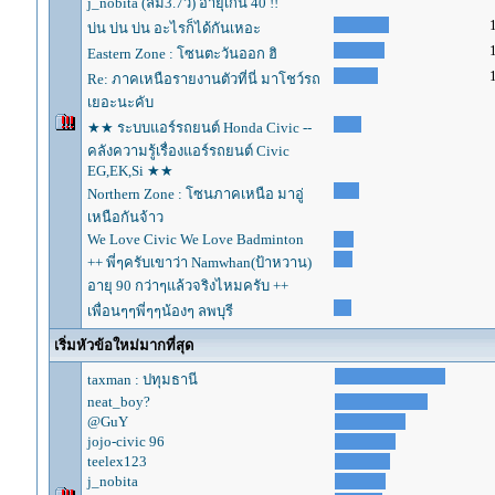
j_nobita (ล่ม3.7วิ) อายุเกิน 40 !!
บ่น บ่น บ่น อะไรก็ได้กันเหอะ
Eastern Zone : โซนตะวันออก ฮิ
Re: ภาคเหนือรายงานตัวที่นี่ มาโชว์รถ
เยอะนะคับ
★★ ระบบแอร์รถยนต์ Honda Civic --
คลังความรู้เรื่องแอร์รถยนต์ Civic
EG,EK,Si ★★
Northern Zone : โซนภาคเหนือ มาอู่
เหนือกันจ้าว
We Love Civic We Love Badminton
++ พี่ๆครับเขาว่า Namwhan(ป้าหวาน)
อายุ 90 กว่าๆแล้วจริงไหมครับ ++
เพื่อนๆๆพี่ๆๆน้องๆ ลพบุรี
เริ่มหัวข้อใหม่มากที่สุด
taxman : ปทุมธานี
neat_boy?
@GuY
jojo-civic 96
teelex123
j_nobita