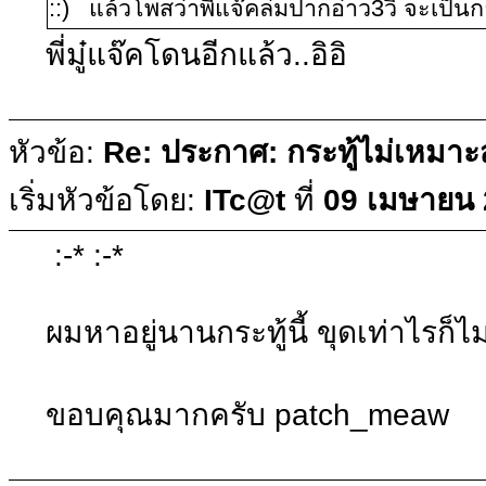
::) แล้วโพสว่าพี่แจ๊คล่มปากอ่าว3วิ จะเป็น
พี่มู๋แจ๊คโดนอีกแล้ว..อิอิ
หัวข้อ:
Re: ประกาศ: กระทู้ไม่เหมา
เริ่มหัวข้อโดย:
ITc@t
ที่
09 เมษายน 
:-* :-*
ผมหาอยู่นานกระทู้นี้ ขุดเท่าไรก็ไ
ขอบคุณมากครับ patch_meaw